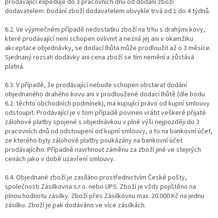
prodávající expeduje do 3 pracovních dnů od dodání zboží
dodavatelem. Dodání zboží dodavatelem obvykle trvá od 1 do 4 týdnů.
6.2. Ve výjimečném případě nedostatku zboží na trhu s drahými kovy,
které prodávající není schopen ovlivnit a nezná jej ani v okamžiku
akceptace objednávky, se dodací lhůta může prodloužit až o 3 měsíce.
Sjednaný rozsah dodávky ani cena zboží se tím nemění a zůstává
platná.
6.3. V případě, že prodávající nebude schopen obstarat dodání
objednaného drahého kovu ani v prodloužené dodací lhůtě (dle bodu
6.2. těchto obchodních podmínek), má kupující právo od kupní smlouvy
odstoupit. Prodávající je v tom případě povinen vrátit veškeré přijaté
zálohové platby spojené s objednávkou v plné výši nejpozději do 3
pracovních dnů od odstoupení od kupní smlouvy, a to na bankovní účet,
ze kterého byly zálohové platby poukázány na bankovní účet
prodávajícího. Případně navrhnout záměnu za zboží jiné ve stejných
cenách jako v době uzavření smlouvy.
6.4. Objednané zboží je zasíláno prostřednictvím České pošty,
společnosti Zásilkovna s.r.o. nebo UPS. Zboží je vždy pojištěno na
plnou hodnotu zásilky. Zboží přes Zásilkovnu max. 20.000 Kč na jednu
zásilku. Zboží je pak dodáváno ve více zásilkách.