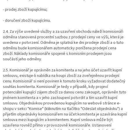
- prodej zboží kupujícímu;
- doručení zboží kupujícímu.
2.4. Za výše uvedené služby a za uzavření obchodu náleží komisionáři
odměna stanovená procentní sazbou z prodejní ceny ve výši, která je
uvedena v potvrzení. Odměna je splatná ke dni prodeje zboží a o tuto
odměnu bude komisionářem automaticky ponížena prodejní cena
zboží. Náklady komisionáře spojené s komisním prodejem jsou
součástí jeho odměny.
2.5. Komisionář je oprávněn za komitenta a na jeho účet uzavřít kupní
smlouvu, existuje-li nabídka na koupi zboží za zveřejněnou prodejní
cenu. Komisionář si není povinen k tomuto kroku vyžadovat dodatečný
souhlas komitenta.
Komisionář je tedy v případě, kdy projeví
potenciální kupující zájem zboží za danou cenu zakoupit, oprávněn tuto
jménem komitenta a v jeho zastoupení potvrdit a tím uzavřít kupní
smlouvu. Objednávkou provedenou kupujícím na webové stránce e-
shopu v sekci "Komise" (kliknutím na tlačítko "Odeslat objednávku") a
přijetím objednávky komisionářem na účet komitenta je uzavírána kupní
smlouva mezi kupujícím a komitentem. Kupní smlouva může být
uzavřena rovněž přímo v provozovně komisionáře. Ustanovení