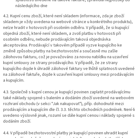
splatnosti uvedené na takové faktuře, zpravidla nejpozději do
následujícího dne
4.2. Kupní cenu zboží, které není skladem (informace, zda je zboží
skladem je vždy uvedena na webové stránce u konkrétního produktu),
nelze hradit v hotovosti při osobním odběru. V případě, že si kupující
objedná zboží, které není skladem, a zvolí platbu v hotovosti při
osobním odběru, nebude prodávajícím taková objednávka
akceptována. Prodávající v takovém případě vyzve kupujícího ke
změně způsobu platby na bezhotovostní a současně mu zašle
zálohovou fakturu, což je považováno za novou nabídku na uzavření
kupní smlouvy ze strany prodávajícího. V případě, že ze strany
kupujícího dojde k úhradě zálohové faktury ve lhůtě splatnosti uvedené
na zálohové faktuře, dojde k uzavření kupní smlouvy mezi prodávajícím
a kupujícím.
4.3. Společně s kupní cenou je kupující povinen zaplatit prodávajícímu
také náklady spojené s balením a dodáním zboží uvedené na webovém
rozhraní obchodu (v sekci "Jak nakupovat"), příp. dohodnuté mezi
prodávajícím a kupujícím dle čl. 3.3. těchto obchodních podmínek. Není-li
uvedeno výslovně jinak, rozumí se dále kupní cenou i náklady spojené s
dodáním zboží.
4.4. V případě bezhotovostní platby je kupující povinen uhradit kupní