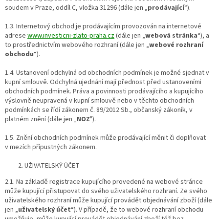
soudem v Praze, oddíl C, vložka 31296 (dále jen „
prodávající
“).
1.3. Internetový obchod je prodávajícím provozován na internetové
adrese
www.investicni-zlato-praha.cz
(dále jen „
webová stránka
“), a
to prostřednictvím webového rozhraní (dále jen „
webové rozhraní
obchodu
“).
1.4. Ustanovení odchylná od obchodních podmínek je možné sjednat v
kupní smlouvě. Odchylná ujednání mají přednost před ustanoveními
obchodních podmínek. Práva a povinnosti prodávajícího a kupujícího
výslovně neupravená v kupní smlouvě nebo v těchto obchodních
podmínkách se řídí zákonem č. 89/2012 Sb., občanský zákoník, v
platném znění (dále jen „
NOZ
").
1.5. Znění obchodních podmínek může prodávající měnit či doplňovat
v mezích přípustných zákonem.
UŽIVATELSKÝ ÚČET
2.1. Na základě registrace kupujícího provedené na webové stránce
může kupující přistupovat do svého uživatelského rozhraní. Ze svého
uživatelského rozhraní může kupující provádět objednávání zboží (dále
jen „
uživatelský účet
“). V případě, že to webové rozhraní obchodu