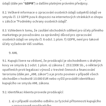
údajů (dále jen "
GDPR
") a dalšími platnými právními předpisy.
8.2. Veškeré informace o zpracování osobních údajů subjektů údajů ve
smyslu čl. 13 GDPR jsou k dispozici na internetových stránkách e-shopu
v záložce "Podmínky ochrany osobních údajů".
8.3. Vzhledem k tomu, že zasílání obchodních sdělení pro účely přímého
marketingu je považováno za oprávněný důvod pro zpracování
osobních údajů ve smyslu čl. 6 odst. 1 písm. f) GDPR, není pro takové
účely vyžadován Váš souhlas.
AML
9.1. Kupující bere na vědomí, že prodávající je obchodníkem s drahými
kovy ve smyslu § 2 odst. 1 písm. o) zákona č. 253/2008 Sb., o některých
opatřeních proti legalizaci výnosů z trestné činnosti a financování
terorismu (dále jen „AML zákon“) a je proto povinen v případě všech
obchodům v hodnotě 10.000 EUR nebo vyšší provádět identifikaci
kupujícího ve smyslu AML zákona.
9.2. Identifikaci klienta provede prodávající:
a) v případě osobního odběru za fyzické přítomnosti kupujícího
v provozovně prodávajícího