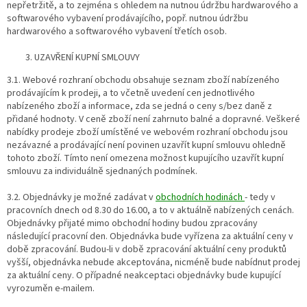
nepřetržitě, a to zejména s ohledem na nutnou údržbu hardwarového a
softwarového vybavení prodávajícího, popř. nutnou údržbu
hardwarového a softwarového vybavení třetích osob.
UZAVŘENÍ KUPNÍ SMLOUVY
3.1. Webové rozhraní obchodu obsahuje seznam zboží nabízeného
prodávajícím k prodeji, a to včetně uvedení cen jednotlivého
nabízeného zboží a informace, zda se jedná o ceny s/bez daně z
přidané hodnoty. V ceně zboží není zahrnuto balné a dopravné. Veškeré
nabídky prodeje zboží umístěné ve webovém rozhraní obchodu jsou
nezávazné a prodávající není povinen uzavřít kupní smlouvu ohledně
tohoto zboží. Tímto není omezena možnost kupujícího uzavřít kupní
smlouvu za individuálně sjednaných podmínek.
3.2. Objednávky je možné zadávat v
obchodních hodinách
- tedy v
pracovních dnech od 8.30 do 16.00, a to v aktuálně nabízených cenách.
Objednávky přijaté mimo obchodní hodiny budou zpracovány
následující pracovní den. Objednávka bude vyřízena za aktuální ceny v
době zpracování. Budou-li v době zpracování aktuální ceny produktů
vyšší, objednávka nebude akceptována, nicméně bude nabídnut prodej
za aktuální ceny. O případné neakceptaci objednávky bude kupující
vyrozuměn e-mailem.