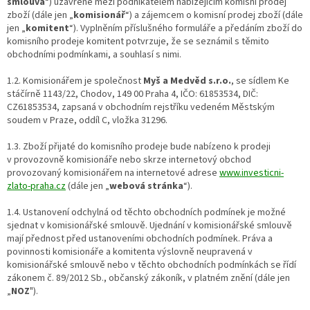
smlouva
“) uzavřené mezi podnikatelem nabízejícím komisní prodej
zboží (dále jen „
komisionář
“) a zájemcem o komisní prodej zboží (dále
jen „
komitent
“). Vyplněním příslušného formuláře a předáním zboží do
komisního prodeje komitent potvrzuje, že se seznámil s těmito
obchodními podmínkami, a souhlasí s nimi.
1.2. Komisionářem je společnost
Myš a Medvěd s.r.o.
, se sídlem Ke
stáčírně 1143/22, Chodov, 149 00 Praha 4, IČO: 61853534, DIČ:
CZ61853534, zapsaná v obchodním rejstříku vedeném Městským
soudem v Praze, oddíl C, vložka 31296.
1.3. Zboží přijaté do komisního prodeje bude nabízeno k prodeji
v provozovně komisionáře nebo skrze internetový obchod
provozovaný komisionářem na internetové adrese
www.investicni-
zlato-praha.cz
(dále jen „
webová stránka
“).
1.4. Ustanovení odchylná od těchto obchodních podmínek je možné
sjednat v komisionářské smlouvě. Ujednání v komisionářské smlouvě
mají přednost před ustanoveními obchodních podmínek. Práva a
povinnosti komisionáře a komitenta výslovně neupravená v
komisionářské smlouvě nebo v těchto obchodních podmínkách se řídí
zákonem č. 89/2012 Sb., občanský zákoník, v platném znění (dále jen
„
NOZ
").