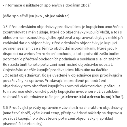
- informace o nákladech spojených s dodáním zboží
(dále společně jen jako „
objednávka
“).
3.5. Před odesláním objednávky prodávajícímu je kupujícímu umožněno
zkontrolovat a měnit údaje, které do objednávky kupující vložil, a to i s
ohledem na možnost kupujícího zjišťovat a opravovat chyby vzniklé při
zadávání dat do objednávky. Před odesláním objednávky je kupující
povinen seznámit se s těmito obchodními podmínkami, které jsou k
dispozici na webovém rozhraní obchodu, a toto potvrdit zaškrtnutím
potvrzení o přečtení obchodních podmínek a souhlasu s jejich zněním.
Bez zaškrtnutí tohoto potvrzení není možné objednávku odeslat.
Objednávku odešle kupující prodávajícímu kliknutím na tlačítko
„Odeslat objednávku“. Údaje uvedené v objednávce jsou prodávajícím
považovány za správné. Prodávající neprodleně po obdržení
objednávky toto obdržení kupujícímu potvrdí elektronickou poštou, a
to na adresu elektronické pošty kupujícího uvedenou v uživatelském
rozhraní či v objednávce (dále jen „
elektronická adresa kupujícího
“).
3.6. Prodávající je vždy oprávněn v závislosti na charakteru objednávky
(množství zboží, výše kupní ceny, předpokládané náklady na dopravu)
požádat kupujícího o dodatečné potvrzení objednávky (například
písemně či telefonicky).