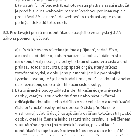
b) v ostatních případech (bezhotovostní platba a zaslání zboží)
je prodávající na webovém rozhraní obchodu povinen vyplnit
prohlášení AML a nahrát do webového rozhraní kopie dvou
platných dokladů totožnosti.
9.3. Prodávající je v rámci identifikace kupujícího ve smyslu § 5 AML
zákona povinen zjišťovat:
a) u fyzické osoby všechna jména a příjmení, rodné číslo,
a nebylo-li přiděleno, datum narození a pohlaví, dále místo
narození, trvalý nebo jiný pobyt, státní občanství a číslo a druh
průkazu totožnosti, stát, popřípadě orgán, který průkaz
totožnosti vydal, a dobu jeho platnosti; jde-li o podnikající
fyzickou osobu, též její obchodní firma, odlišující dodatek nebo
další označení, sídlo a identifikační číslo osoby;
b) u právnické osoby základní identifikační údaje právnické
osoby, kterými jsou obchodní firma nebo název včetně
odlišujícího dodatku nebo dalšího označení, sídlo a identifikační
číslo právnické osoby nebo obdobné číslo přidělované
v zahraničí, včetně údajů ke zjištění a ověření totožnosti fyzické
osoby, která je členem jejího statutárního orgánu, a je-li členem
statutárního orgánu jiná právnická osoba, pak základní
identifikační údaje takové právnické osoby a údaje ke zjištění