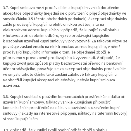
3.7. Kupní smlouva mezi prodávajícím a kupujícím vzniká doručením
akceptace objednávky (nejedná se o potvrzení o přijetí objednávky ve
smyslu článku 3.5 těchto obchodních podmínek). Akceptaci objednávky
zašle prodávající kupujícímu elektronickou poštou, a to na
elektronickou adresu kupujícího. V případě, že kupující zvolí platbu
v hotovosti při osobním odběru, vyzve prodávající kupujícího
k osobnímu uzavření kupní smlouvy v provozovně. Za takovou výzvu se
považuje zaslání emailu na elektronickou adresu kupujícího, v němž
prodávající kupujícího informuje o tom, že objednané zboží je
připraveno v provozovně prodávajícího k vyzvednutí. V případě, že
kupující zvolil jako způsob platby bezhotovostní převod na bankovní
účet prodávajícího, považuje se za akceptaci objednávky prodávajícím
ve smyslu tohoto článku také zaslání zálohové faktury kupujícímu.
Neobdrží-li kupující akceptaci objednávky, nebyla kupní smlouva
uzavřena.
3.8. Kupující souhlasí s použitím komunikačních prostředků na dálku při
uzavírání kupní smlouvy. Náklady vzniklé kupujícímu při použití
komunikačních prostředků na dálku v souvislosti s uzavřením kupní
smlouvy (náklady na internetové připojení, náklady na telefonní hovory)
si hradí kupující sám.
3.9. V případě, že kupující zvolil osobní odběr zboží a platbu