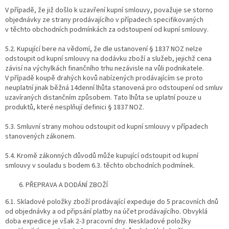
V případě, že již došlo k uzavření kupní smlouvy, považuje se storno
objednávky ze strany prodávajícího v případech specifikovaných
v těchto obchodních podmínkách za odstoupení od kupní smlouvy.
5.2. Kupující bere na vědomí, že dle ustanovení § 1837 NOZ nelze
odstoupit od kupní smlouvy na dodávku zboží a služeb, jejichž cena
závisí na výchylkách finančního trhu nezávisle na vůli podnikatele.
V případě koupě drahých kovů nabízených prodávajícím se proto
neuplatní jinak běžná 14denní lhůta stanovená pro odstoupení od smluv
uzavíraných distančním způsobem. Tato lhůta se uplatní pouze u
produktů, které nesplňují definici § 1837 NOZ.
5.3. Smluvní strany mohou odstoupit od kupní smlouvy v případech
stanovených zákonem.
5.4. Kromě zákonných důvodů může kupující odstoupit od kupní
smlouvy v souladu s bodem 6.3. těchto obchodních podmínek.
PŘEPRAVA A DODÁNÍ ZBOŽÍ
6.1. Skladové položky zboží prodávající expeduje do 5 pracovních dnů
od objednávky a od připsání platby na účet prodávajícího. Obvyklá
doba expedice je však 2-3 pracovní dny. Neskladové položky