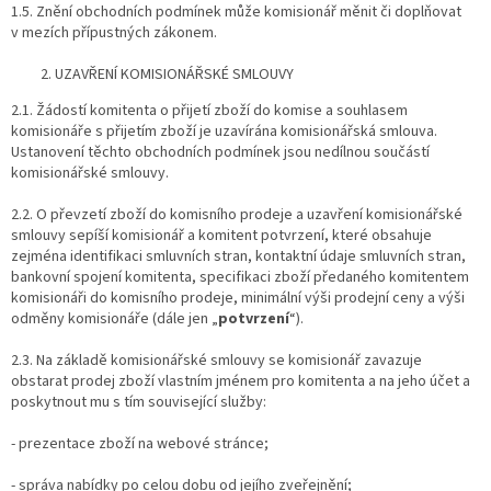
1.5. Znění obchodních podmínek může komisionář měnit či doplňovat
v mezích přípustných zákonem.
UZAVŘENÍ KOMISIONÁŘSKÉ SMLOUVY
2.1. Žádostí komitenta o přijetí zboží do komise a souhlasem
komisionáře s přijetím zboží je uzavírána komisionářská smlouva.
Ustanovení těchto obchodních podmínek jsou nedílnou součástí
komisionářské smlouvy.
2.2. O převzetí zboží do komisního prodeje a uzavření komisionářské
smlouvy sepíší komisionář a komitent potvrzení, které obsahuje
zejména identifikaci smluvních stran, kontaktní údaje smluvních stran,
bankovní spojení komitenta, specifikaci zboží předaného komitentem
komisionáři do komisního prodeje, minimální výši prodejní ceny a výši
odměny komisionáře (dále jen „
potvrzení
“).
2.3. Na základě komisionářské smlouvy se komisionář zavazuje
obstarat prodej zboží vlastním jménem pro komitenta a na jeho účet a
poskytnout mu s tím související služby:
- prezentace zboží na webové stránce;
- správa nabídky po celou dobu od jejího zveřejnění;