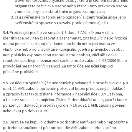
a ověření totožnosti fyzické osoby, která je členem statutárního
orgánu této právnické osoby nebo kterou tato právnická osoba
zmocnila, aby ji ve statutárním orgánu zastupovala;
c) u svěřenského fondu jeho označení a identifikační údaje jeho
svěřenského správce v rozsahu podle písmen a) a b).
9.4. Prodávající je dále ve smyslu § 8 dost. 8 AML zákona v rámci
identifikace povinen zjišťovat a zaznamenat, zda kupující nebo fyzická
osoba jednající za kupující v daném obchodu nebo jiná osoba ve
vlastnické nebo řídící struktuře kupujícího, jde-li o právnickou osobu,
není politicky exponovanou osobou nebo osobou, vůči níž Česká
republika uplatňuje mezinárodní sankce podle zákona č. 69/2006 Sb., o
provádění mezinárodních sankcí. Za tímto účelem učiní kupující
příslušné prohlášení.
9.5. Za účelem splnění výše uvedených povinností je prodávající dle § 8
odst. 11 AML zákona oprávněn pořizovat kopie předložených dokladů
a zpracovávat takto získané informace k naplnění účelu AML zákona,
a to i bez souhlasu kupujícího. Získané identifikační údaje, jakož i kopie
pořízených dokladů je prodávající dle § 16 odst. 1 AML zákona povinen
uchovávat po dobu 10 let.
9.6. Jestliže se kupující odmítne podrobit identifikaci nebo neposkytne
potřebnou součinnost při kontrole dle AML zákona nebo z jiného