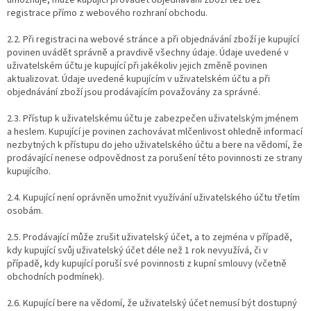
umožňuje, může kupující provádět objednávání zboží též bez
registrace přímo z webového rozhraní obchodu.
2.2. Při registraci na webové stránce a při objednávání zboží je kupující
povinen uvádět správně a pravdivě všechny údaje. Údaje uvedené v
uživatelském účtu je kupující při jakékoliv jejich změně povinen
aktualizovat. Údaje uvedené kupujícím v uživatelském účtu a při
objednávání zboží jsou prodávajícím považovány za správné.
2.3. Přístup k uživatelskému účtu je zabezpečen uživatelským jménem
a heslem. Kupující je povinen zachovávat mlčenlivost ohledně informací
nezbytných k přístupu do jeho uživatelského účtu a bere na vědomí, že
prodávající nenese odpovědnost za porušení této povinnosti ze strany
kupujícího.
2.4. Kupující není oprávněn umožnit využívání uživatelského účtu třetím
osobám.
2.5. Prodávající může zrušit uživatelský účet, a to zejména v případě,
kdy kupující svůj uživatelský účet déle než 1 rok nevyužívá, či v
případě, kdy kupující poruší své povinnosti z kupní smlouvy (včetně
obchodních podmínek).
2.6. Kupující bere na vědomí, že uživatelský účet nemusí být dostupný