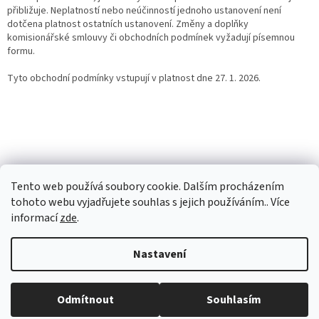
přibližuje. Neplatností nebo neúčinností jednoho ustanovení není
dotčena platnost ostatních ustanovení. Změny a doplňky
komisionářské smlouvy či obchodních podmínek vyžadují písemnou
formu.
Tyto obchodní podmínky vstupují v platnost dne 27. 1. 2026.
Z
á
p
a
Tento web používá soubory cookie. Dalším procházením
t
tohoto webu vyjadřujete souhlas s jejich používáním.. Více
í
informací
zde
.
Vytvořil Shoptet Premium
Nastavení
Copyright 2026
Investiční zlato Praha
. Všechna práva vyhrazena.
Běžná otevírací doba: Pondělí: 8:30 - 16:00 Úterý: 9:00 -17:00 Středa: 8:30
Odmítnout
Souhlasím
Upravit nastavení cookies
- 16:00 Čtvrtek: zavřeno Pátek: zavřeno