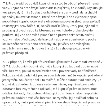
7.2. Prodávající odpovídá kupujícímu za to, že věc při převzetí nemá
vady. Zejména prodávající odpovídá kupujícímu, že v době, kdy kupující
věc převzal, (i) má věc vlastnosti, které si strany ujednaly, a chybí-li
ujednání, takové vlastnosti, které prodávající nebo výrobce popsal
nebo které kupující očekával s ohledem na povahu zboží a na základě
reklamy jimi prováděné, (ii) se věc hodí k účelu, který pro její použití
prodávající uvádí nebo ke kterému se věc tohoto druhu obvykle
používá, (iii) věc odpovídá jakostí nebo provedením smluvenému
vzorku nebo předloze, byla-li jakost nebo provedení určeno podle
smluveného vzorku nebo předlohy, (iv) je věc v odpovídajícím
množství, míře nebo hmotnosti a (v) věc vyhovuje požadavkům
právních předpisů.
7.3. V případě, že věc při převzetí kupujícím nemá vlastnosti uvedené v
čl. 7.2. obchodních podmínek, může kupující požadovat dodání nové
věci bez vad, pokud to není vzhledem k povaze vady nepřiměřené.
Pokud se však vada týká pouze součásti věci, může kupující požadovat
jen výměnu součásti; není-li to možné, může odstoupit od smlouvy. Je-
li to však vzhledem k povaze vady neúměrné, zejména lze-li vadu
odstranit bez zbytečného odkladu, má kupující právo na bezplatné
odstranění vady. Neodstoupí-li kupující od smlouvy nebo neuplatní-li
právo na dodání nové věci bez vad, na výměnu její součásti nebo na
opravu věci, může požadovat přiměřenou slevu. Kupující má právo na