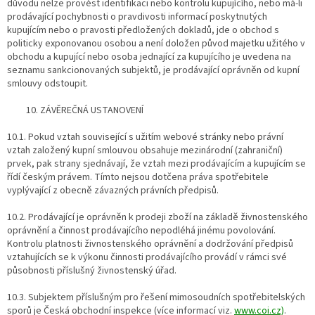
důvodu nelze provést identifikaci nebo kontrolu kupujícího, nebo má-li
prodávající pochybnosti o pravdivosti informací poskytnutých
kupujícím nebo o pravosti předložených dokladů, jde o obchod s
politicky exponovanou osobou a není doložen původ majetku užitého v
obchodu a kupující nebo osoba jednající za kupujícího je uvedena na
seznamu sankcionovaných subjektů, je prodávající oprávněn od kupní
smlouvy odstoupit.
10. ZÁVĚREČNÁ USTANOVENÍ
10.1. Pokud vztah související s užitím webové stránky nebo právní
vztah založený kupní smlouvou obsahuje mezinárodní (zahraniční)
prvek, pak strany sjednávají, že vztah mezi prodávajícím a kupujícím se
řídí českým právem. Tímto nejsou dotčena práva spotřebitele
vyplývající z obecně závazných právních předpisů.
10.2. Prodávající je oprávněn k prodeji zboží na základě živnostenského
oprávnění a činnost prodávajícího nepodléhá jinému povolování.
Kontrolu platnosti živnostenského oprávnění a dodržování předpisů
vztahujících se k výkonu činnosti prodávajícího provádí v rámci své
působnosti příslušný živnostenský úřad.
10.3. Subjektem příslušným pro řešení mimosoudních spotřebitelských
sporů je Česká obchodní inspekce (více informací viz.
www.coi.cz)
.