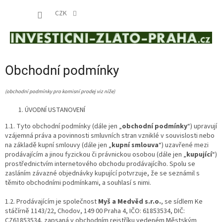
Přejít
NÁKUP
na
CZK
obsah
KOŠÍK
Obchodní podmínky
(obchodní podmínky pro komisní prodej viz níže)
ÚVODNÍ USTANOVENÍ
1.1. Tyto obchodní podmínky (dále jen „
obchodní podmínky
“) upravují
vzájemná práva a povinnosti smluvních stran vzniklé v souvislosti nebo
na základě kupní smlouvy (dále jen „
kupní smlouva
“) uzavřené mezi
prodávajícím a jinou fyzickou či právnickou osobou (dále jen „
kupující
“)
prostřednictvím internetového obchodu prodávajícího. Spolu se
zasláním závazné objednávky kupující potvrzuje, že se seznámil s
těmito obchodními podmínkami, a souhlasí s nimi.
1.2. Prodávajícím je společnost
Myš a Medvěd s.r.o.
, se sídlem Ke
stáčírně 1143/22, Chodov, 149 00 Praha 4, IČO: 61853534, DIČ:
CZ61853534, zapsaná v obchodním rejstříku vedeném Městským