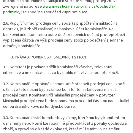
obchodních podmínek vztahujících se k (běžnému) prodeji zboží
zveřejněné na adrese
www.investicni-zlato-praha.cz/obchodni-
podminky
jsou nedílnou součástí kupní smlouvy.
2.6. Kupující uhradí prodejní cenu zboží (s připočtením nákladů na
dopravu, je-li zboží zasíláno) na bankovní účet komisionáře. Na
bankovní účet komitenta bude do 5 pracovních dnů od prodeje zboží
vyplacena částka ve výši prodejní ceny zboží po odečtení sjednané
odměny komisionáře.
PRÁVA A POVINNOSTI SMLUVNÍCH STRAN
3.1. Komitent je povinen sdělit komisionáři všechny relevantní
informace a nezamlčet nic, co by mohlo mít vliv na hodnotu zboží.
3.2. Komisionář je oprávněn samostatně stanovit prodejní cenu zboží
s tím, že tato nesmí být nižší než komitentem stanovená minimální
prodejní cena. Komitent určí minimální prodejní cenu v potvrzení.
Minimální prodejní cena bude stanovena procentní částkou nad aktuální
cenou drahého kovu na londýnské burze.
3.3. Komisionář chrání komitentovy zájmy, které mu byly komitentem
oznámeny nebo které lze rozumně předpokládat z povahy obchodu a
zboží, a zpraví ho o každé okolnosti, která může mít vliv na změnu