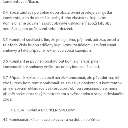
komitentova příkazu.
3.4. Zboží zůstává po celou dobu obstarávání prodeje v majetku
komitenta, a to do okamžiku nabytí jeho vlastnictví kupujícím.
Komisionář je povinen zajistit obvyklé uskladnění zboží tak, aby
nedošlo k jeho poškození nebo odcizení.
3.5. Komitent souhlasí s tím, že jeho jméno, příjmení, adresa, email a
telefonní číslo budou sděleny kupujícímu za účelem uzavření kupní
smlouvy a také případné reklamace zboží kupujícím.
3.6. Komitent je povinen poskytnout komisionáři při plnění
komisionářské smlouvy veškerou nezbytnou součinnost.
3.7. Případné reklamace zboží neřeší komisionář, ale původní majitel
zboží, tedy komitent. Komisionář se zavazuje poskytnout komitentovi
při vyřizování reklamace veškerou potřebnou součinnost, zejména
přispět svým obrazovým materiálem a svědectvím o stavu odeslaného
zboží.
DOBA TRVÁNÍ A UKONČENÍ SMLOUVY
4.1. Komisionářská smlouva se uzavírá na dobu neurčitou.