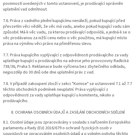
povinností uvedených v tomto ustanovení, je prodávající oprávněn
uplatnění vad odmítnout.
7.6. Práva z vadného plnění kupujícímu nenáleží, pokud kupující před
převzetím věci věděl, že věc má vadu, anebo pokud kupující vadu sám
způsobil. Má-li věc vadu, za kterou prodávající odpovídá, a jedná-li se o
věc prodávanou za nižší cenu nebo o věc použitou, má kupující místo
práva na výměnu věci právo na přiměřenou slevu.
7.7. Práva kupujícího vyplývající z odpovědnosti prodávajícího za vady
uplatňuje kupující u prodávajícího na adrese jeho provozovny Radlická
738/36, Praha 5. Reklamace bude vyřízena bez zbytečného odkladu,
nejpozději do 30 dnů ode dne uplatnění práv z vad.
7.8. V případě zakoupení zboží v sekci "Komise" se ustanovení 7.1 až 7.7
těchto obchodních podmínek neuplatní. Práva vyplývající z
odpovědnosti za vady uplatňuje kupující u komitenta, nikoliv u
prodávajícího.
OCHRANA OSOBNÍCH ÚDAJŮ A ZASÍLÁNÍ OBCHODNÍCH SDĚLENÍ
8.1. Osobní údaje jsou zpracovávány v souladu s nařízením Evropského
parlamentu a Rady (EU) 2016/679 o ochraně fyzických osob v
souvislosti se zpracováním osobních údajů a o volném pohybu těchto