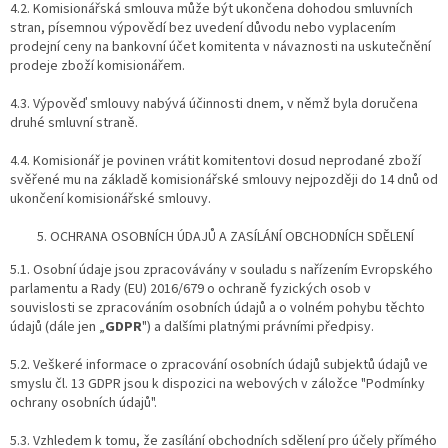
4.2. Komisionářská smlouva může být ukončena dohodou smluvních
stran, písemnou výpovědí bez uvedení důvodu nebo vyplacením
prodejní ceny na bankovní účet komitenta v návaznosti na uskutečnění
prodeje zboží komisionářem.
4.3. Výpověď smlouvy nabývá účinnosti dnem, v němž byla doručena
druhé smluvní straně.
4.4. Komisionář je povinen vrátit komitentovi dosud neprodané zboží
svěřené mu na základě komisionářské smlouvy nejpozději do 14 dnů od
ukončení komisionářské smlouvy.
OCHRANA OSOBNÍCH ÚDAJŮ A ZASÍLÁNÍ OBCHODNÍCH SDĚLENÍ
5.1. Osobní údaje jsou zpracovávány v souladu s nařízením Evropského
parlamentu a Rady (EU) 2016/679 o ochraně fyzických osob v
souvislosti se zpracováním osobních údajů a o volném pohybu těchto
údajů (dále jen „
GDPR
") a dalšími platnými právními předpisy.
5.2. Veškeré informace o zpracování osobních údajů subjektů údajů ve
smyslu čl. 13 GDPR jsou k dispozici na webových v záložce "Podmínky
ochrany osobních údajů".
5.3. Vzhledem k tomu, že zasílání obchodních sdělení pro účely přímého