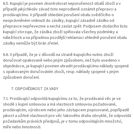
6.5. Kupující je povinen zkontrolovat neporušenost obalů zboží a v
případě jakýchkoliv závad toto neprodleně oznámit přepravci a
prodávajícímu. V případě shledání porušení obalu svědčícího o
neoprávněném vniknutí do zásilky, kupující zásadně zásilku od
přepravce nepřevezme a nechá zaslat zpět. Podpisem dodacího listu
kupující stvrzuje, že zásilka zboží splňovala všechny podmínky a
náležitosti a na případnou pozdější reklamaci ohledně porušení obalu
zásilky nemůže být brán zřetel.
6.6. V případě, že je z důvodů na straně kupujícího nutno zboží
doručovat opakovaně nebo jiným způsobem, než bylo uvedeno v
objednávce, je kupující povinen uhradit prodávajícímu náklady spojené
s opakovaným doručováním zboží, resp. náklady spojené s jiným
způsobem doručení.
ODPOVĚDNOST ZA VADY
7.1. Prodávající odpovídá kupujícímu za to, že prodávaná věc je ve
shodě s kupní smlouvou a má vlastnosti smlouvou požadované,
prodávajícím, výrobcem nebo jeho zástupcem popisované, popřípadě
jakost a užitné vlastnosti pro věc takového druhu obvyklé, že odpovídá
požadavkům právních předpisů, je v tomu odpovídajícím množství,
míře nebo hmotnosti.