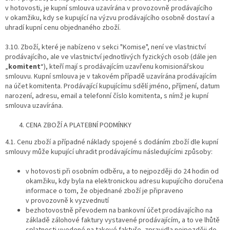
v hotovosti, je kupní smlouva uzavírána v provozovně prodávajícího
v okamžiku, kdy se kupující na výzvu prodávajícího osobně dostaví a
uhradí kupní cenu objednaného zboží.
3.10. Zboží, které je nabízeno v sekci "Komise", není ve vlastnictví
prodávajícího, ale ve vlastnictví jednotlivých fyzických osob (dále jen
„
komitent
“), kteří mají s prodávajícím uzavřenu komisionářskou
smlouvu. Kupní smlouva je v takovém případě uzavírána prodávajícím
na účet komitenta. Prodávající kupujícímu sdělí jméno, příjmení, datum
narození, adresu, email a telefonní číslo komitenta, s nímž je kupní
smlouva uzavírána.
CENA ZBOŽÍ A PLATEBNÍ PODMÍNKY
4.1. Cenu zboží a případné náklady spojené s dodáním zboží dle kupní
smlouvy může kupující uhradit prodávajícímu následujícími způsoby:
v hotovosti při osobním odběru, a to nejpozději do 24 hodin od
okamžiku, kdy byla na elektronickou adresu kupujícího doručena
informace o tom, že objednané zboží je připraveno
v provozovně k vyzvednutí
bezhotovostně převodem na bankovní účet prodávajícího na
základě zálohové faktury vystavené prodávajícím, a to ve lhůtě