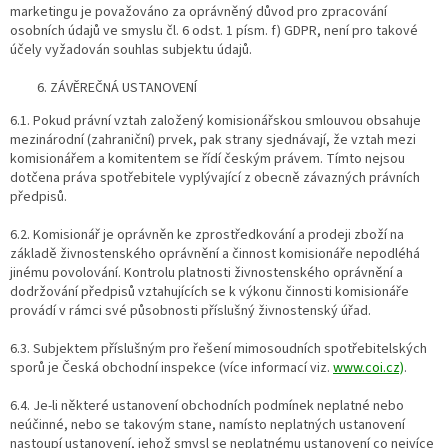
marketingu je považováno za oprávněný důvod pro zpracování
osobních údajů ve smyslu čl. 6 odst. 1 písm. f) GDPR, není pro takové
účely vyžadován souhlas subjektu údajů.
ZÁVĚREČNÁ USTANOVENÍ
6.1. Pokud právní vztah založený komisionářskou smlouvou obsahuje
mezinárodní (zahraniční) prvek, pak strany sjednávají, že vztah mezi
komisionářem a komitentem se řídí českým právem. Tímto nejsou
dotčena práva spotřebitele vyplývající z obecně závazných právních
předpisů.
6.2. Komisionář je oprávněn ke zprostředkování a prodeji zboží na
základě živnostenského oprávnění a činnost komisionáře nepodléhá
jinému povolování. Kontrolu platnosti živnostenského oprávnění a
dodržování předpisů vztahujících se k výkonu činnosti komisionáře
provádí v rámci své působnosti příslušný živnostenský úřad.
6.3. Subjektem příslušným pro řešení mimosoudních spotřebitelských
sporů je Česká obchodní inspekce (více informací viz.
www.coi.cz)
.
6.4. Je-li některé ustanovení obchodních podmínek neplatné nebo
neúčinné, nebo se takovým stane, namísto neplatných ustanovení
nastoupí ustanovení, jehož smysl se neplatnému ustanovení co nejvíce