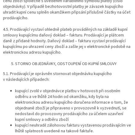
cenu zboží společně s uvedením variabilního symbolu platby (číslo
objednávky). V případě bezhotovostní platby je závazek kupujícího
uhradit kupní cenu splněn okamžikem připsání příslušné částky na účet
prodávajícího.
4.5. Prodávající vystaví ohledně plateb prováděných na základě kupní
smlouvy kupujícímu daňový doklad – fakturu. Prodávající je plátcem
daně z přidané hodnoty. Daňový doklad – fakturu vystaví prodávající
kupujícímu po uhrazení ceny zboží a zašle jej v elektronické podobě na
elektronickou adresu kupujícího.
STORNO OBJEDNÁVKY, ODSTOUPENÍ OD KUPNÍ SMLOUVY
5.1. Prodávající je oprávněn stornovat objednávku kupujícího
v následujících případech:
kupující zvolil v objednávce platbu v hotovosti při osobním
odběru a ve lhůtě 24 hodin od okamžiku, kdy byla na
elektronickou adresu kupujícího doručena informace o tom, že
objednané zboží je připraveno v provozovně k vyzvednutí, se
nedostavil do provozovny prodávajícího za účelem uzavření
kupní smlouvy a odběru zboží
kupující neuhradil zálohovou fakturu vystavenou prodávajícím ve
lhůtě splatnosti uvedené na takové faktuře.