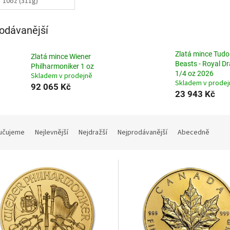
10oz (311g)
odávanější
Zlatá mince Tudo
Zlatá mince Wiener
Beasts - Royal D
Philharmoniker 1 oz
1/4 oz 2026
Skladem v prodejně
Skladem v prodej
92 065 Kč
23 943 Kč
učujeme
Nejlevnější
Nejdražší
Nejprodávanější
Abecedně