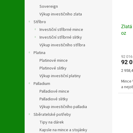
r
u
Sovereign
o
k
d
Výkup investičního zlata
t
u
ů
Stříbro
Zlatá
k
Investiční stříbrné mince
oz
t
Investiční stříbrné slitky
ů
Výkup investičního stříbra
Průmě
hodno
Platina
produ
92 016
Platinové mince
92 
je
Platinové slitky
3,9
Měrná
2 958,4
z
cena:
Výkup investiční platiny
5
Mince 
Palladium
hvězdi
a nejo
Palladiové mince
Palladiové slitky
Výkup investičního palladia
Sběratelské potřeby
Tipy na dárek
Kapsle na mince a stojánky