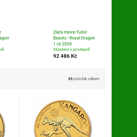
r
Zlatá mince Tudor
ragon
Beasts - Royal Dragon
1 oz 2026
ně
Skladem v prodejně
92 486 Kč
89
položek celkem