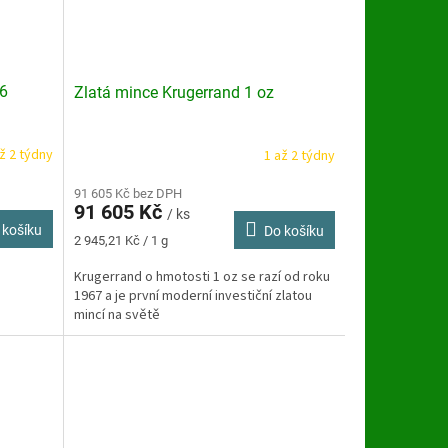
26
Zlatá mince Krugerrand 1 oz
ž 2 týdny
1 až 2 týdny
91 605 Kč bez DPH
91 605 Kč
/ ks
 košíku
Do košíku
Měrná
2 945,21 Kč / 1 g
cena:
Krugerrand o hmotosti 1 oz se razí od roku
1967 a je první moderní investiční zlatou
mincí na světě