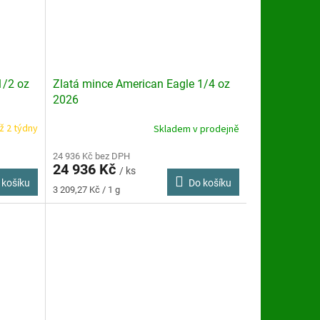
1/2 oz
Zlatá mince American Eagle 1/4 oz
2026
ž 2 týdny
Skladem v prodejně
Průměrné
hodnocení
produktu
24 936 Kč bez DPH
24 936 Kč
je
/ ks
 košíku
Do košíku
4,8
Měrná
3 209,27 Kč / 1 g
z
cena:
5
hvězdiček.