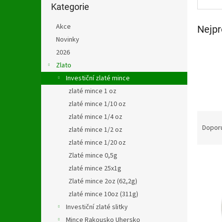
n
kategorie
Kategorie
e
l
Akce
Nejpr
Novinky
2026
Zlato
Investiční zlaté mince
zlaté mince 1 oz
zlaté mince 1/10 oz
Ř
zlaté mince 1/4 oz
a
Dopor
zlaté mince 1/2 oz
z
zlaté mince 1/20 oz
e
Zlaté mince 0,5g
V
n
zlaté mince 25x1g
ý
í
p
p
Zlaté mince 2oz (62,2g)
i
r
zlaté mince 10oz (311g)
s
o
Investiční zlaté slitky
p
d
Mince Rakousko Uhersko