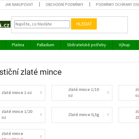
JAK NAKUPOVAT
OBCHODNÍ PODMÍNKY
PODMÍNKY OCHRANY OS
HLEDAT
Platina
Palladium
Sběratelské potřeby
Výkup
stiční zlaté mince
zlaté mince 1/10
z
zlaté mince 1 oz
oz
o
zlaté mince 1/20
z
Zlaté mince 0,5g
oz
2
zlaté mince