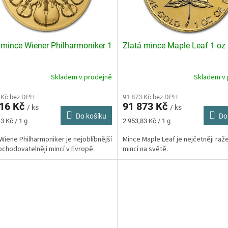
 mince Wiener Philharmoniker 1
Zlatá mince Maple Leaf 1 oz
Skladem v prodejně
Skladem v 
rné
Průměrné
cení
hodnocení
ktu
 Kč bez DPH
produktu
91 873 Kč bez DPH
016 Kč
91 873 Kč
je
/ ks
/ ks
Do košíku
Do
3,5
Měrná
3 Kč / 1 g
2 953,83 Kč / 1 g
z
cena:
5
Wiene Philharmoniker je nejoblíbnější
Mince Maple Leaf je nejčetněji raž
ček.
hvězdiček.
bchodovatelnějí mincí v Evropě.
mincí na světě.