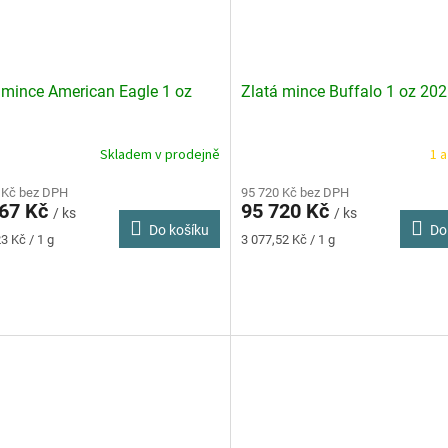
 mince American Eagle 1 oz
Zlatá mince Buffalo 1 oz 20
Skladem v prodejně
1 a
rné
Průměrné
cení
hodnocení
ktu
 Kč bez DPH
produktu
95 720 Kč bez DPH
467 Kč
95 720 Kč
je
/ ks
/ ks
Do košíku
Do
4,7
Měrná
3 Kč / 1 g
3 077,52 Kč / 1 g
z
cena:
5
ček.
hvězdiček.