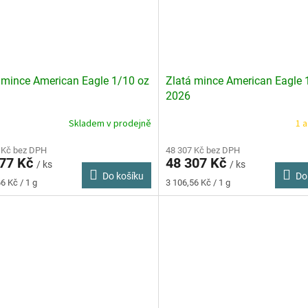
 mince American Eagle 1/10 oz
Zlatá mince American Eagle 
2026
Skladem v prodejně
1 a
rné
cení
ktu
 Kč bez DPH
48 307 Kč bez DPH
377 Kč
48 307 Kč
/ ks
/ ks
Do košíku
Do
Měrná
6 Kč / 1 g
3 106,56 Kč / 1 g
cena:
ček.