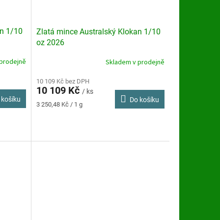
an 1/10
Zlatá mince Australský Klokan 1/10
oz 2026
prodejně
Skladem v prodejně
Průměrné
hodnocení
produktu
10 109 Kč bez DPH
10 109 Kč
je
/ ks
 košíku
Do košíku
5,0
Měrná
3 250,48 Kč / 1 g
z
cena:
5
hvězdiček.