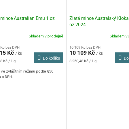
 mince Australian Emu 1 oz
Zlatá mince Australský Klok
oz 2024
Skladem v prodejně
Skladem v 
 Kč bez DPH
10 109 Kč bez DPH
215 Kč
10 109 Kč
/ ks
/ ks
Do košíku
Do
Měrná
8 Kč / 1 g
3 250,48 Kč / 1 g
cena:
 ve zvláštním režimu podle §90
 o DPH.