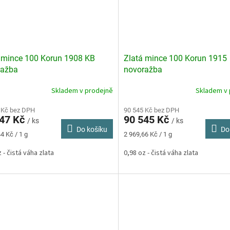
 mince 100 Korun 1908 KB
Zlatá mince 100 Korun 1915
ražba
novoražba
Skladem v prodejně
Skladem v 
 Kč bez DPH
90 545 Kč bez DPH
947 Kč
90 545 Kč
/ ks
/ ks
Do košíku
Do
Měrná
4 Kč / 1 g
2 969,66 Kč / 1 g
cena:
 - čistá váha zlata
0,98 oz - čistá váha zlata