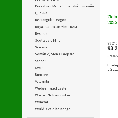
Pressburg Mint - Slovenská mincovňa
Quokka
Zlatá
Rectangular Dragon
2026
Royal Australian Mint - RAM
Rwanda
Scottsdale Mint
93 215
Simpson
93 
Somálský Slon a Leopard
Měrná
2 996,9
cena:
StoneX
Prodej
Swan
zákona
Umicore
Valcambi
Wedge Tailed Eagle
Wiener Philharmoniker
Wombat
World’s Wildlife Kongo