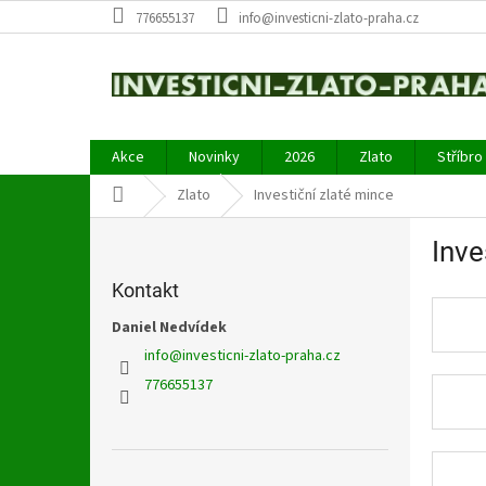
Přejít
776655137
info@investicni-zlato-praha.cz
na
obsah
Akce
Novinky
2026
Zlato
Stříbro
Domů
Zlato
Investiční zlaté mince
P
Inve
o
s
Kontakt
t
r
Daniel Nedvídek
a
info
@
investicni-zlato-praha.cz
n
776655137
n
í
p
a
Přeskočit