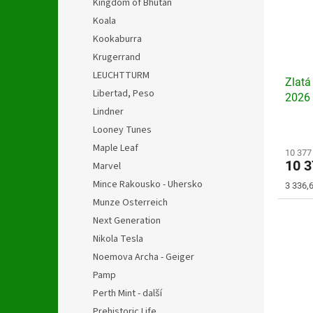
Kingdom of Bhutan
Koala
Kookaburra
Krugerrand
LEUCHTTURM
Zlatá
Libertad, Peso
2026
Lindner
Průmě
Looney Tunes
hodno
Maple Leaf
produ
10 377
10 
Marvel
je
4,2
Mince Rakousko - Uhersko
Měrná
3 336,6
z
cena:
Munze Osterreich
5
hvězdi
Next Generation
Nikola Tesla
Noemova Archa - Geiger
Pamp
Perth Mint - další
Prehistoric Life