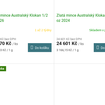
 mince Australský Klokan 1/2
Zlatá mince Australský Klok
026
oz 2024
1 až 2 týdny
Skladem v 
rné
Průměrné
cení
hodnocení
ktu
 Kč bez DPH
produktu
24 601 Kč bez DPH
770 Kč
24 601 Kč
je
/ ks
/ ks
Do košíku
Do
4,3
Měrná
3 Kč / 1 g
3 166,15 Kč / 1 g
z
cena:
5
ček.
hvězdiček.
nka