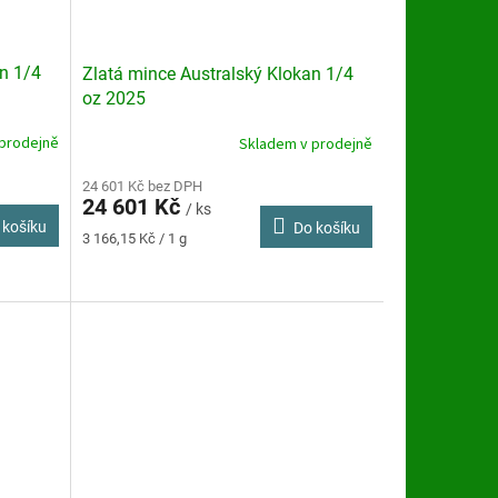
an 1/4
Zlatá mince Australský Klokan 1/4
oz 2025
prodejně
Skladem v prodejně
Průměrné
hodnocení
produktu
24 601 Kč bez DPH
24 601 Kč
je
/ ks
 košíku
Do košíku
4,5
Měrná
3 166,15 Kč / 1 g
z
cena:
5
hvězdiček.