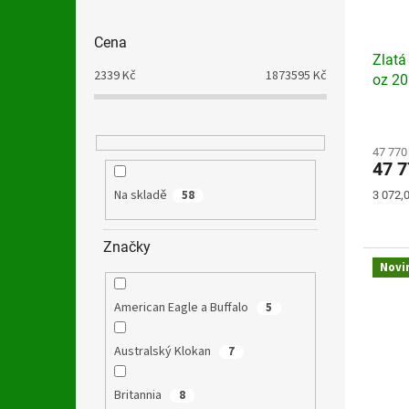
Cena
Zlatá
2339
Kč
1873595
Kč
oz 2
Průmě
hodno
produ
47 770
47 
je
4,0
Na skladě
58
Měrná
3 072,0
z
cena:
5
hvězdi
Značky
Novi
American Eagle a Buffalo
5
Australský Klokan
7
Britannia
8