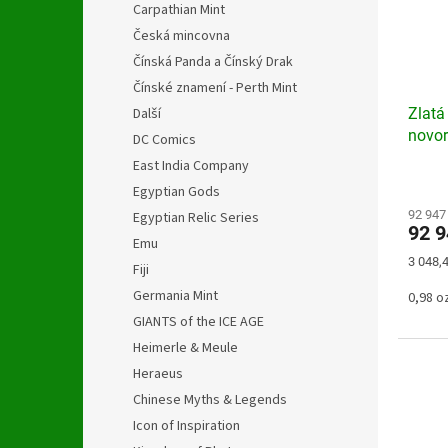
Carpathian Mint
Česká mincovna
Čínská Panda a Čínský Drak
Čínské znamení - Perth Mint
Další
Zlatá
novo
DC Comics
East India Company
Egyptian Gods
92 947
Egyptian Relic Series
92 
Emu
Měrná
3 048,4
Fiji
cena:
Germania Mint
0,98 oz
GIANTS of the ICE AGE
Heimerle & Meule
Heraeus
Chinese Myths & Legends
Icon of Inspiration