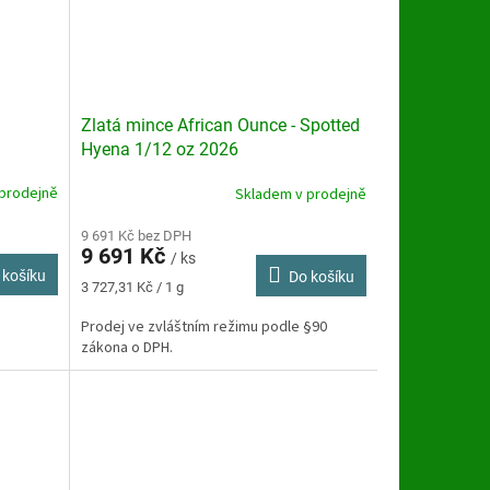
Zlatá mince African Ounce - Spotted
Hyena 1/12 oz 2026
prodejně
Skladem v prodejně
9 691 Kč bez DPH
9 691 Kč
/ ks
 košíku
Do košíku
Měrná
3 727,31 Kč / 1 g
cena:
Prodej ve zvláštním režimu podle §90
zákona o DPH.