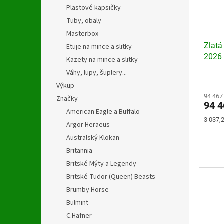
Plastové kapsičky
Tuby, obaly
Masterbox
Zlatá
Etuje na mince a slitky
2026
Kazety na mince a slitky
Váhy, lupy, šuplery...
Průmě
Výkup
hodno
produ
94 467
Značky
94 
je
American Eagle a Buffalo
3,5
Měrná
3 037,2
Argor Heraeus
z
cena:
5
Australský Klokan
hvězdi
Britannia
Britské Mýty a Legendy
Britské Tudor (Queen) Beasts
Brumby Horse
Bulmint
C.Hafner