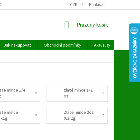
OBNÍCH ÚDAJŮ
CZK
Přihlášení
NÁKUPNÍ
Prázdný košík
KOŠÍK
Jak nakupovat
Obchodní podmínky
Aktuality
Kontakt
laté mince 1/4
zlaté mince 1/2
z
oz
laté mince
Zlaté mince 2oz
5x1g
(62,2g)