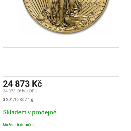
24 873 Kč
24 873 Kč bez DPH
Měrná
3 201,16 Kč / 1 g
cena:
Skladem v prodejně
Možnosti doručení