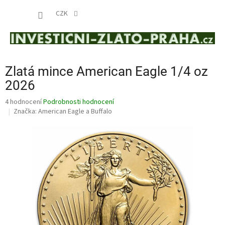
Přejít
NÁKUP
na
CZK
obsah
KOŠÍK
Zlatá mince American Eagle 1/4 oz
2026
Průměrné
4 hodnocení
Podrobnosti hodnocení
hodnocení
Značka:
American Eagle a Buffalo
produktu
je
4,8
z
5
hvězdiček.