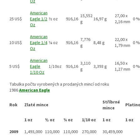
Oz
American
15,552
27,00 x
25 US$
Eagle 1/2
½ oz
916,16
16,97 g
0 %
g
2,16 mm
Oz
American
7,776
22,00 x
10 US$
Eagle 1/4
¼ oz
916,16
8,48 g
0 %
g
1,79 mm
Oz
American
3,110
16,50 x
5 US$
Eagle
1/10oz
916,16
3,393 g
0 %
g
1,27 mm
1/10 Oz
Tabulka počtu vyrobených a prodaných mincí od roku
1986
American Eagle
Stříbrné
Rok
Zlaté mince
Platin
mince
1 oz
½ oz
¼ oz
1/10 oz
1 oz
1 oz
2009
1,493,000
110,000
110,000
270,000
30,459,000