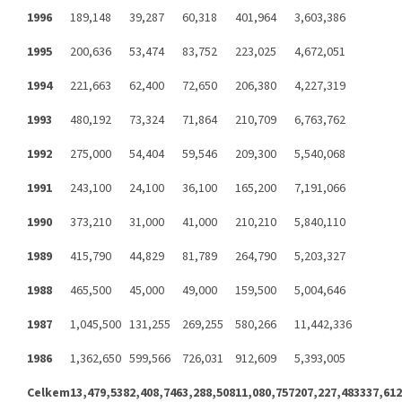
1996
189,148
39,287
60,318
401,964
3,603,386
1995
200,636
53,474
83,752
223,025
4,672,051
1994
221,663
62,400
72,650
206,380
4,227,319
1993
480,192
73,324
71,864
210,709
6,763,762
1992
275,000
54,404
59,546
209,300
5,540,068
1991
243,100
24,100
36,100
165,200
7,191,066
1990
373,210
31,000
41,000
210,210
5,840,110
1989
415,790
44,829
81,789
264,790
5,203,327
1988
465,500
45,000
49,000
159,500
5,004,646
1987
1,045,500
131,255
269,255
580,266
11,442,336
1986
1,362,650
599,566
726,031
912,609
5,393,005
Celkem
13,479,538
2,408,746
3,288,508
11,080,757
207,227,483
337,612