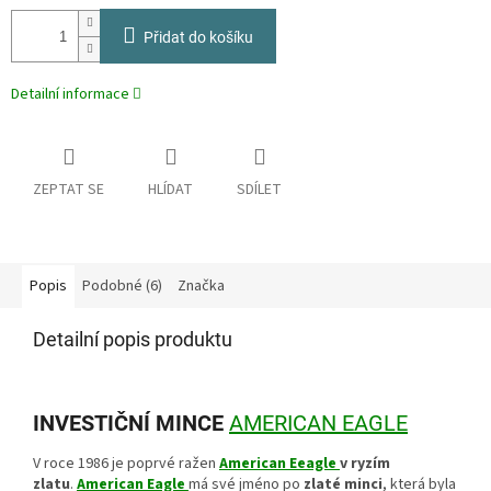
Přidat do košíku
Detailní informace
ZEPTAT SE
HLÍDAT
SDÍLET
Popis
Podobné (6)
Značka
Detailní popis produktu
INVESTIČNÍ MINCE
AMERICAN EAGLE
V roce 1986 je poprvé ražen
American Eeagle
v ryzím
zlatu
.
American Eagle
má své jméno po
zlaté minci
, která byla