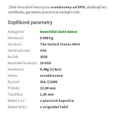
Zlaté investiční mince jsou
osvobozeny od DPH
, dodávají bez
certifikátu, garantem pravosti je emitující stát.
Doplňkové parametry
Kategorie
:
Investiční zlaté mince
Hmotnost
:
0.008 kg
Výrobce
:
The United States Mint
Země původu
:
USA
Ročník
:
2026
Nominální hodnota
:
10 USD
Hmotnost
:
8,48g (1/4oz)
Hrana
:
vroubkovaná
Ryzost
:
916,7/1000
Průměr
:
22,00 mm
Tloušťka
:
1,83 mm
Balení 1 ks.
:
v plastové kapsičce
Balení 40 ks.
:
v originální tubě