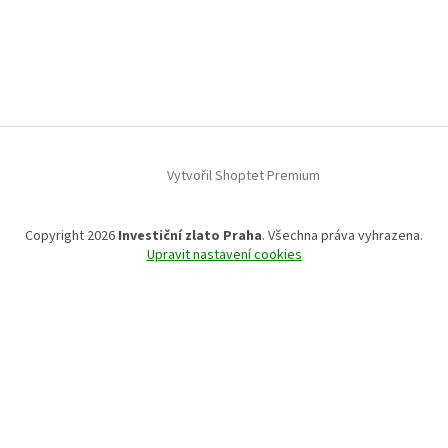
Z
á
p
a
t
í
Vytvořil Shoptet Premium
Copyright 2026
Investiční zlato Praha
. Všechna práva vyhrazena.
Upravit nastavení cookies