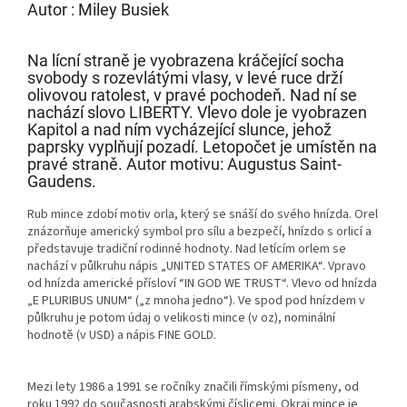
Autor : Miley Busiek
Na lícní straně je vyobrazena kráčející socha
svobody s rozevlátými vlasy, v levé ruce drží
olivovou ratolest, v pravé pochodeň. Nad ní se
nachází slovo LIBERTY. Vlevo dole je vyobrazen
Kapitol a nad ním vycházející slunce, jehož
paprsky vyplňují pozadí. Letopočet je umístěn na
pravé straně. Autor motivu: Augustus Saint-
Gaudens.
Rub mince zdobí motiv orla, který se snáší do svého hnízda. Orel
znázorňuje americký symbol pro sílu a bezpečí, hnízdo s orlicí a
představuje tradiční rodinné hodnoty. Nad letícím orlem se
nachází v půlkruhu nápis „UNITED STATES OF AMERIKA“. Vpravo
od hnízda americké přísloví “IN GOD WE TRUST“. Vlevo od hnízda
„E PLURIBUS UNUM“ („z mnoha jedno“). Ve spod pod hnízdem v
půlkruhu je potom údaj o velikosti mince (v oz), nominální
hodnotě (v USD) a nápis FINE GOLD.
Mezi lety 1986 a 1991 se ročníky značili římskými písmeny, od
roku 1992 do současnosti arabskými číslicemi. Okraj mince je