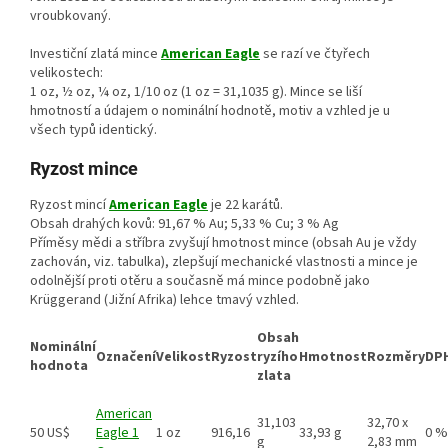
vroubkovaný.
Investiční zlatá mince
American Eagle
se razí ve čtyřech
velikostech:
1 oz, ½ oz, ¼ oz, 1/10 oz (1 oz = 31,1035 g). Mince se liší
hmotností a údajem o nominální hodnotě, motiv a vzhled je u
všech typů identický.
Ryzost mince
Ryzost mincí
American Eagle
je 22 karátů.
Obsah drahých kovů: 91,67 % Au; 5,33 % Cu; 3 % Ag
Příměsy mědi a stříbra zvyšují hmotnost mince (obsah Au je vždy
zachován, viz. tabulka), zlepšují mechanické vlastnosti a mince je
odolnější proti otěru a současně má mince podobně jako
Krüggerand (Jižní Afrika) lehce tmavý vzhled.
Obsah
Nominální
Označení
Velikost
Ryzost
ryzího
Hmotnost
Rozměry
DP
hodnota
zlata
American
31,103
32,70 x
50 US$
Eagle 1
1 oz
916,16
33,93 g
0 %
g
2,83 mm