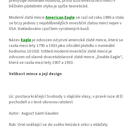
převyšuje nominální hodnotu, proto užití investičních mincí v
běžném platebním styku je spíše teoretické.
Moderní zlatá mince
American Eagle
se razí od roku 1986 a stala
se brzy jednou z nejoblíbenějších investiční zlatou mincí nejen v
USA. Dokladováno i počtem vyrobených kusů.
Název
Eagle
je odvozen od první americké zlaté mince, která se
razila mezi lety 1795 a 1933 jako oficiální platidlo s nominální
hodnotou 10 USD. Vzhled moderní investiční zlaté mince je
odvozen od slavné dvacetidolarové zlaté mince „Double Eagle“,
která se razila mezi lety 1907 a 1933.
Velikost mince a její design
Líc: postava kráčející Svobody s vlajícími vlasy, v pravé ruce drží
pochodeň a v levé olivovou ratolest
Autor: August Saint-Gauden
Rub: Orel snášející se do svého hnízda k orlici s mláďaty