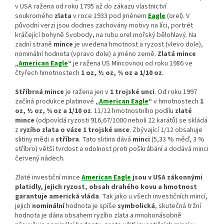
v USA ražena od roku 1795 až do zákazu vlastnictví
soukromého
zlata
v roce 1933 pod jménem
Eagle
(orel). V
původní verzi jsou dodnes zachovány motivy na líci, portrét
kráčející bohyně Svobody, na rubu orel mořský bělohlavý. Na
zadní straně
mince
je uvedena hmotnost a ryzost (vlevo dole),
nominální hodnota (vpravo dole) a jméno země.
Zlatá mince
„
American Eagle
“
je ražena US Mincovnou od roku 1986 ve
čtyřech hmotnostech
1 oz, ½ oz, ¼ oz a 1/10 oz
.
Stříbrná mince
je ražena jen v
1 trojské unci
. Od roku 1997
začíná produkce platinové
„
American Eagle
“
v hmotnostech
1
oz, ½ oz, ¼ oz a 1/10 oz
. 11/12 hmotnostního podílu
zlaté
mince
(odpovídá ryzosti 916,67/1000 neboli 22 karátů) se skládá
z
ryzího zlata o váze 1 trojské unce
. Zbývající 1/12 obsahuje
slitiny mědi a
stříbra
. Tato slitina dává
minci
(5,33 % měď, 3 %
stříbro) větší tvrdost a odolnost proti poškrábání a dodává minci
červený nádech.
Zlaté investiční mince
American Eagle
jsou v USA zákonnými
platidly, jejich ryzost, obsah drahého kovu a hmotnost
garantuje americká vláda
. Tak jako u všech investičních mincí,
jejich
nominální
hodnota je spíše
symbolická
, skutečná tržní
hodnota je dána obsahem ryzího zlata a mnohonásobně