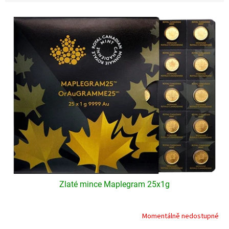
V
ý
p
i
s
p
r
o
d
u
k
t
ů
Zlaté mince Maplegram 25x1g
Momentálně nedostupné