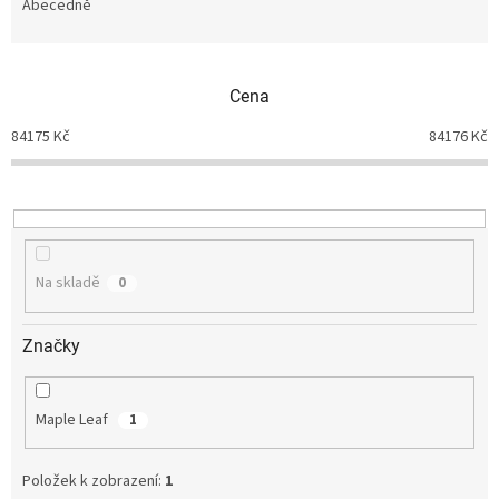
e
Abecedně
n
í
p
Cena
r
o
84175
Kč
84176
Kč
d
u
k
t
ů
Na skladě
0
Značky
Maple Leaf
1
Položek k zobrazení:
1