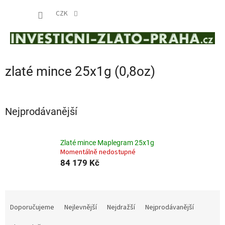
Přejít
NÁKUP
na
CZK
obsah
KOŠÍK
zlaté mince 25x1g (0,8oz)
Nejprodávanější
Zlaté mince Maplegram 25x1g
Momentálně nedostupné
84 179 Kč
Ř
a
Doporučujeme
Nejlevnější
Nejdražší
Nejprodávanější
z