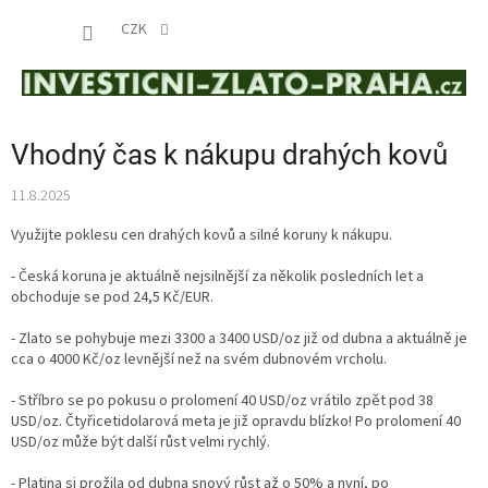
Přejít
NÁKUP
na
CZK
obsah
KOŠÍK
Vhodný čas k nákupu drahých kovů
11.8.2025
Využijte poklesu cen drahých kovů a silné koruny k nákupu.
- Česká koruna je aktuálně nejsilnější za několik posledních let a
obchoduje se pod 24,5 Kč/EUR.
- Zlato se pohybuje mezi 3300 a 3400 USD/oz již od dubna a aktuálně je
cca o 4000 Kč/oz levnější než na svém dubnovém vrcholu.
- Stříbro se po pokusu o prolomení 40 USD/oz vrátilo zpět pod 38
USD/oz. Čtyřicetidolarová meta je již opravdu blízko! Po prolomení 40
USD/oz může být další růst velmi rychlý.
- Platina si prožila od dubna snový růst až o 50% a nyní, po