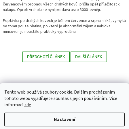
červencovém propadu všech drahých kovů, přišla opět příležitost k
nákupu. Oproti vrcholu se nyní prodává asi o 3000 levněji.
Poptávka po drahých kovech je během července a srpna nízká, vymyká
se tomu pouze platina, po které je abnormální zájem a nabídka
mincoven je neustále prakticky vyprodána.
PŘEDCHOZÍ ČLÁNEK
DALŠÍ ČLÁNEK
Z
á
p
a
Tento web používá soubory cookie. Dalším procházením
t
tohoto webu vyjadřujete souhlas s jejich používáním.. Více
í
informací
zde
.
Vytvořil Shoptet Premium
Nastavení