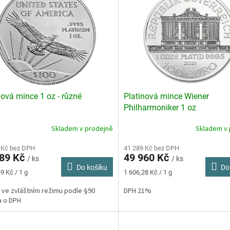
nová mince 1 oz - různé
Platinová mince Wiener
Philharmoniker 1 oz
Skladem v prodejně
Skladem v 
Průměrné
hodnocení
 Kč bez DPH
produktu
41 289 Kč bez DPH
289 Kč
49 960 Kč
je
/ ks
/ ks
Do košíku
Do
3,6
Měrná
9 Kč / 1 g
1 606,28 Kč / 1 g
z
cena:
5
 ve zvláštním režimu podle §90
DPH 21%
hvězdiček.
a o DPH