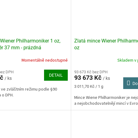
Wiener Philharmoniker 1 oz,
Zlatá mince Wiener Philharm
r 37 mm - prázdná
oz
Momentálně nedostupné
Skladem v 
Průměrné
hodnocení
bez DPH
produktu
93 673 Kč bez DPH
DETAIL
Kč
93 673 Kč
je
/ ks
/ ks
Do
3,9
Měrná
3 011,70 Kč / 1 g
 ve zvláštním režimu podle §90
z
cena:
a o DPH.
5
Mince Wiene Philharmoniker je nejo
hvězdiček.
a nejobchodovatelnějí mincí v Evr