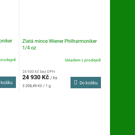
oniker
Zlatá mince Wiener Philharmoniker
1/4 oz
prodejně
Skladem v prodejně
24 930 Kč bez DPH
24 930 Kč
/ ks
 košíku
Do košíku
Měrná
3 208,49 Kč / 1 g
cena: