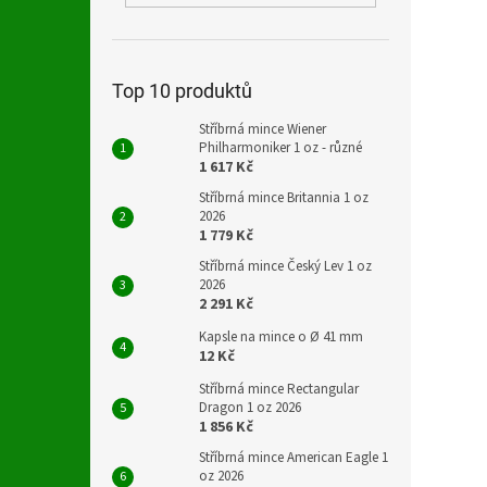
Top 10 produktů
Stříbrná mince Wiener
Philharmoniker 1 oz - různé
1 617 Kč
Stříbrná mince Britannia 1 oz
2026
1 779 Kč
Stříbrná mince Český Lev 1 oz
2026
2 291 Kč
Kapsle na mince o Ø 41 mm
12 Kč
Stříbrná mince Rectangular
Dragon 1 oz 2026
1 856 Kč
Stříbrná mince American Eagle 1
oz 2026