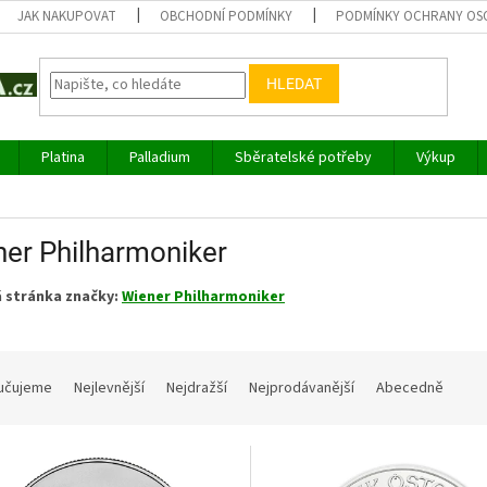
JAK NAKUPOVAT
OBCHODNÍ PODMÍNKY
PODMÍNKY OCHRANY OS
HLEDAT
Platina
Palladium
Sběratelské potřeby
Výkup
er Philharmoniker
 stránka značky:
Wiener Philharmoniker
učujeme
Nejlevnější
Nejdražší
Nejprodávanější
Abecedně