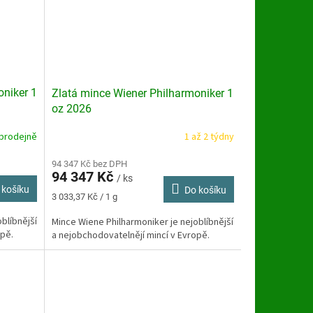
oniker 1
Zlatá mince Wiener Philharmoniker 1
oz 2026
prodejně
1 až 2 týdny
94 347 Kč bez DPH
94 347 Kč
/ ks
 košíku
Do košíku
Měrná
3 033,37 Kč / 1 g
cena:
blíbnější
Mince Wiene Philharmoniker je nejoblíbnější
opě.
a nejobchodovatelnějí mincí v Evropě.