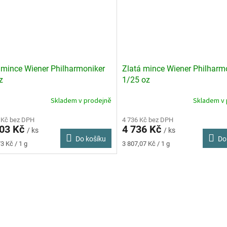
 mince Wiener Philharmoniker
Zlatá mince Wiener Philharm
z
1/25 oz
Skladem v prodejně
Skladem v 
rné
cení
ktu
 Kč bez DPH
4 736 Kč bez DPH
403 Kč
4 736 Kč
/ ks
/ ks
Do košíku
Do
Měrná
3 Kč / 1 g
3 807,07 Kč / 1 g
cena:
ček.