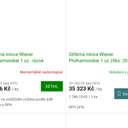
rná mince Wiener
Stříbrná mince Wiener
armoniker 1 oz - různé
Philharmoniker 1 oz 20ks. 2
TUBA
Momentálně nedostupné
Skladem v 
rné
Průměrné
cení
hodnocení
ktu
Kč bez DPH
produktu
29 193 Kč bez DPH
DETAIL
16 Kč
35 323 Kč
je
/ ks
/ ks
Do
4,0
Měrná
1 766,15 Kč / 1 ks
 ve zvláštním režimu podle §90
z
cena:
a o DPH
5
DPH 21%
ček.
hvězdiček.