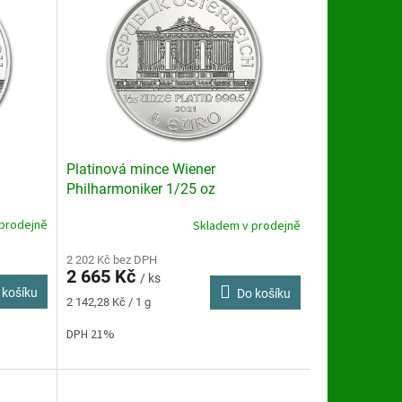
Platinová mince Wiener
Philharmoniker 1/25 oz
prodejně
Skladem v prodejně
Průměrné
hodnocení
produktu
2 202 Kč bez DPH
2 665 Kč
je
/ ks
 košíku
Do košíku
4,8
Měrná
2 142,28 Kč / 1 g
z
cena:
5
DPH 21%
hvězdiček.