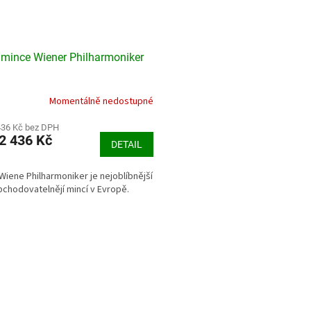
 mince Wiener Philharmoniker
Momentálně nedostupné
436 Kč bez DPH
2 436 Kč
DETAIL
Wiene Philharmoniker je nejoblíbnější
bchodovatelnějí mincí v Evropě.
O
v
l
á
d
a
c