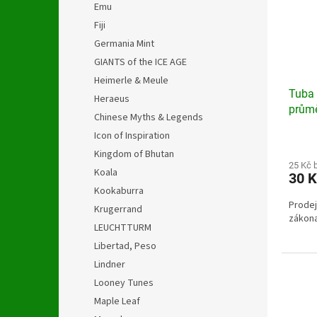
Emu
Fiji
Germania Mint
GIANTS of the ICE AGE
Heimerle & Meule
Tuba 
Heraeus
průmě
Chinese Myths & Legends
Icon of Inspiration
Kingdom of Bhutan
25 Kč 
Koala
30 
Kookaburra
Prodej
Krugerrand
zákon
LEUCHTTURM
Libertad, Peso
Lindner
Looney Tunes
Maple Leaf