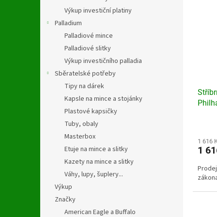
Výkup investiční platiny
Palladium
Palladiové mince
Palladiové slitky
Výkup investičního palladia
Sběratelské potřeby
Tipy na dárek
Stříb
Kapsle na mince a stojánky
Philh
Plastové kapsičky
Průmě
Tuby, obaly
hodno
Masterbox
produ
1 616 
1 6
Etuje na mince a slitky
je
3,3
Kazety na mince a slitky
Prodej
z
Váhy, lupy, šuplery...
zákon
5
Výkup
hvězdi
Značky
American Eagle a Buffalo