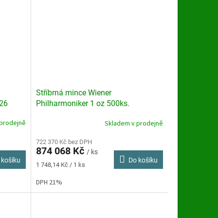
Stříbrná mince Wiener
026
Philharmoniker 1 oz 500ks.
Masterbox
prodejně
Skladem v prodejně
Průměrné
hodnocení
produktu
722 370 Kč bez DPH
874 068 Kč
je
/ ks
 košíku
Do košíku
3,6
Měrná
1 748,14 Kč / 1 ks
z
cena:
5
DPH 21%
hvězdiček.