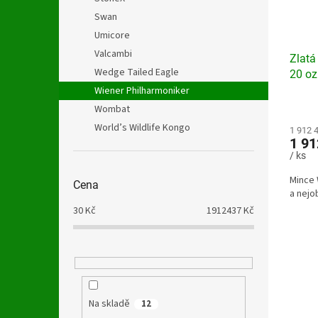
Swan
Umicore
Valcambi
Zlatá
Wedge Tailed Eagle
20 oz
Wiener Philharmoniker
Wombat
World’s Wildlife Kongo
1 912 
1 91
/ ks
Mince 
Cena
a nejo
30
Kč
1912437
Kč
Na skladě
12