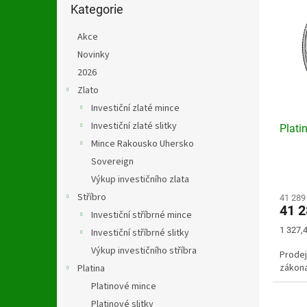
n
kategorie
Kategorie
p
p
e
i
r
l
Akce
s
o
p
Novinky
d
r
u
2026
o
k
Zlato
d
t
Investiční zlaté mince
u
ů
Investiční zlaté slitky
Plati
k
Mince Rakousko Uhersko
t
ů
Sovereign
Výkup investičního zlata
Stříbro
41 289
41 
Investiční stříbrné mince
Měrná
1 327,4
Investiční stříbrné slitky
cena:
Výkup investičního stříbra
Prodej
zákon
Platina
Platinové mince
Platinové slitky