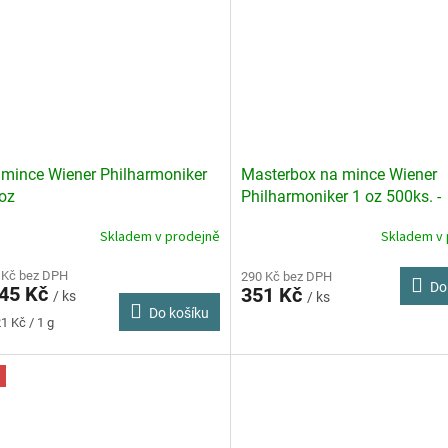
 mince Wiener Philharmoniker
Masterbox na mince Wiener
oz
Philharmoniker 1 oz 500ks. -
prázdný
Skladem v prodejně
Skladem v 
rné
cení
ktu
 Kč bez DPH
290 Kč bez DPH
Do
245 Kč
351 Kč
/ ks
/ ks
Do košíku
1 Kč / 1 g
ček.