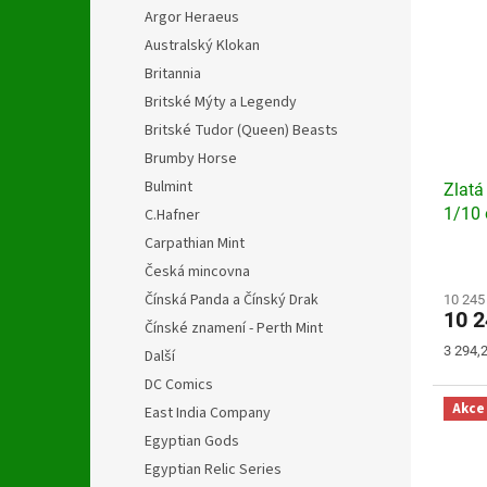
Argor Heraeus
Australský Klokan
Britannia
Britské Mýty a Legendy
Britské Tudor (Queen) Beasts
Brumby Horse
Bulmint
Zlatá
1/10 
C.Hafner
Carpathian Mint
Průmě
Česká mincovna
hodno
Čínská Panda a Čínský Drak
produ
10 245
10 
je
Čínské znamení - Perth Mint
4,4
Měrná
3 294,2
Další
z
cena:
5
DC Comics
hvězdi
Akce
East India Company
Egyptian Gods
Egyptian Relic Series