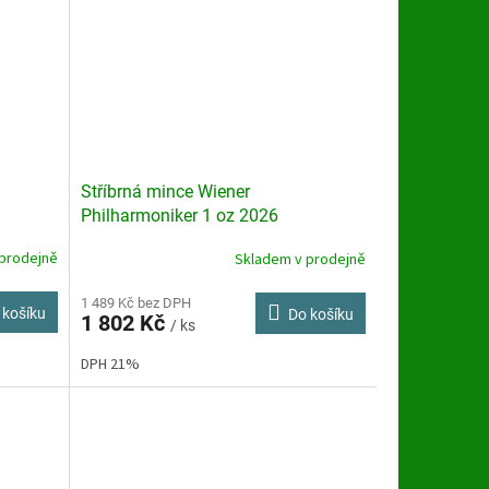
Stříbrná mince Wiener
Philharmoniker 1 oz 2026
prodejně
Skladem v prodejně
Průměrné
hodnocení
produktu
1 489 Kč bez DPH
 košíku
Do košíku
1 802 Kč
je
/ ks
3,9
DPH 21%
z
5
hvězdiček.