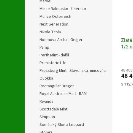
Marvel
Mince Rakousko - Uhersko
Munze Osterreich
Next Generation
Nikola Tesla
Noemova Archa - Geiger
Zlatá
1/2 o
Pamp
Perth Mint - další
Průmě
Prehistoric Life
hodno
Pressburg Mint - Slovenská mincovňa
produ
48 403
48 
je
Quokka
5,0
Měrná
3 112,7
Rectangular Dragon
z
cena:
5
Royal Australian Mint - RAM
hvězdi
Rwanda
Scottsdale Mint
Simpson
Somálský Slon a Leopard
StoneX