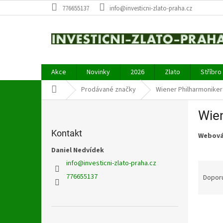
Přejít
776655137
info@investicni-zlato-praha.cz
na
obsah
Akce
Novinky
2026
Zlato
Stříbro
Domů
Prodávané značky
Wiener Philharmoniker
P
Wien
o
s
Kontakt
Webová
t
r
Daniel Nedvídek
a
info
@
investicni-zlato-praha.cz
Ř
n
a
776655137
Dopor
n
z
í
e
p
V
n
a
ý
í
Přeskočit