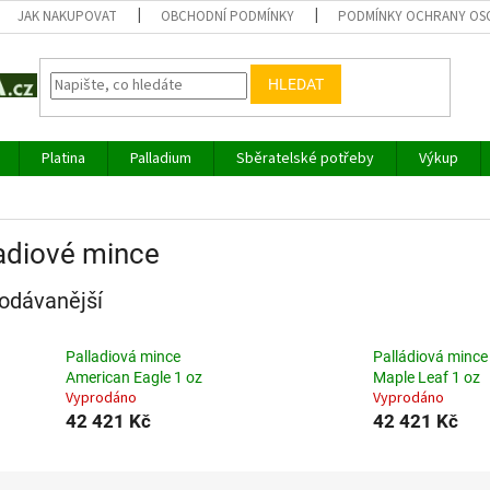
JAK NAKUPOVAT
OBCHODNÍ PODMÍNKY
PODMÍNKY OCHRANY OS
HLEDAT
Platina
Palladium
Sběratelské potřeby
Výkup
adiové mince
odávanější
Palladiová mince
Palládiová mince
American Eagle 1 oz
Maple Leaf 1 oz
Vyprodáno
Vyprodáno
42 421 Kč
42 421 Kč