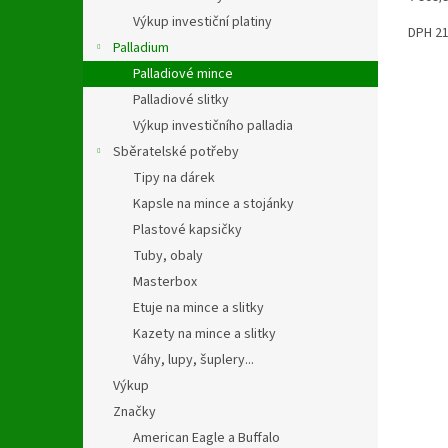
z
cena:
Výkup investiční platiny
5
DPH 2
hvězdi
Palladium
Palladiové mince
Palladiové slitky
Výkup investičního palladia
Sběratelské potřeby
Tipy na dárek
Kapsle na mince a stojánky
Plastové kapsičky
Tuby, obaly
Masterbox
Etuje na mince a slitky
Kazety na mince a slitky
Váhy, lupy, šuplery...
Výkup
Značky
American Eagle a Buffalo