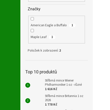
Značky
American Eagle a Buffalo
1
Maple Leaf
1
Položek k zobrazení:
2
Top 10 produktů
Stříbrná mince Wiener
Philharmoniker 1 oz - různé
1 616 Kč
Stříbrná mince Britannia 1 oz
2026
1 778 Kč