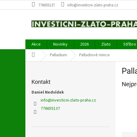
Přejít
776655137
info@investicni-zlato-praha.cz
na
obsah
Akce
Novinky
2026
Zlato
Stříbro
Domů
Palladium
Palladiové mince
P
Pall
o
s
Kontakt
Nejpr
t
r
Daniel Nedvídek
a
info
@
investicni-zlato-praha.cz
n
776655137
n
í
p
a
Ř
Přeskočit