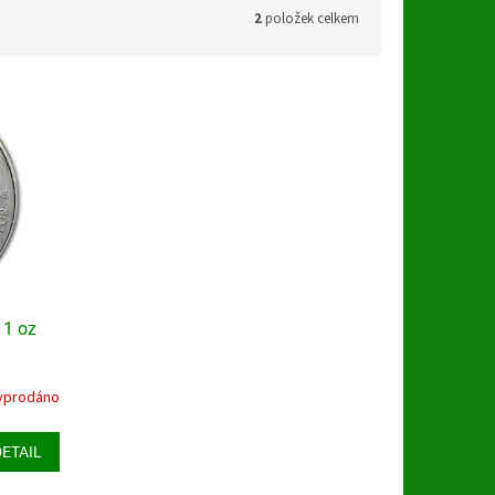
2
položek celkem
 1 oz
yprodáno
DETAIL