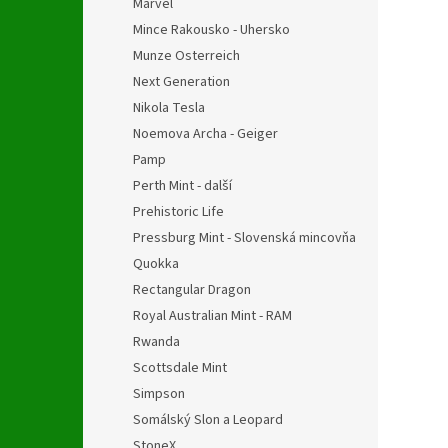
Marvel
Mince Rakousko - Uhersko
Munze Osterreich
Next Generation
Nikola Tesla
Noemova Archa - Geiger
Pamp
Perth Mint - další
Prehistoric Life
Pressburg Mint - Slovenská mincovňa
Quokka
Rectangular Dragon
Royal Australian Mint - RAM
Rwanda
Scottsdale Mint
Simpson
Somálský Slon a Leopard
StoneX