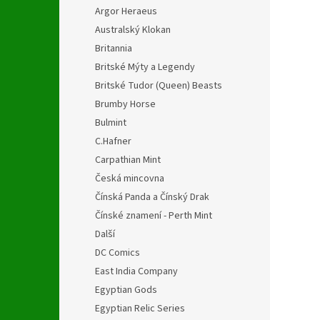
Argor Heraeus
Australský Klokan
Britannia
Britské Mýty a Legendy
Britské Tudor (Queen) Beasts
Brumby Horse
Bulmint
C.Hafner
Carpathian Mint
Česká mincovna
Čínská Panda a Čínský Drak
Čínské znamení - Perth Mint
Další
DC Comics
East India Company
Egyptian Gods
Egyptian Relic Series