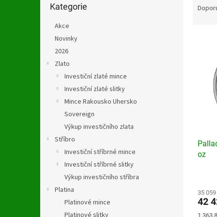
n
kategorie
Kategorie
a
Dopor
e
z
l
Akce
e
V
n
Novinky
ý
í
2026
p
p
Zlato
i
r
Investiční zlaté mince
s
o
Investiční zlaté slitky
p
d
Mince Rakousko Uhersko
r
u
o
k
Sovereign
d
t
Výkup investičního zlata
u
ů
Stříbro
Palla
k
Investiční stříbrné mince
oz
t
Investiční stříbrné slitky
ů
Průmě
Výkup investičního stříbra
hodno
Platina
produ
35 059
42 
Platinové mince
je
5,0
Platinové slitky
Měrná
1 363,8