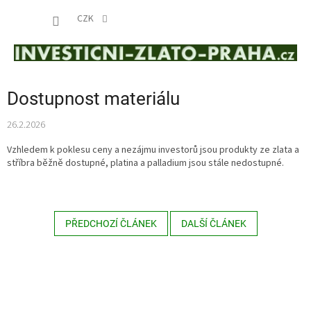
Přejít
NÁKUP
na
CZK
obsah
KOŠÍK
Dostupnost materiálu
26.2.2026
Vzhledem k poklesu ceny a nezájmu investorů jsou produkty ze zlata a
stříbra běžně dostupné, platina a palladium jsou stále nedostupné.
PŘEDCHOZÍ ČLÁNEK
DALŠÍ ČLÁNEK
Z
á
p
a