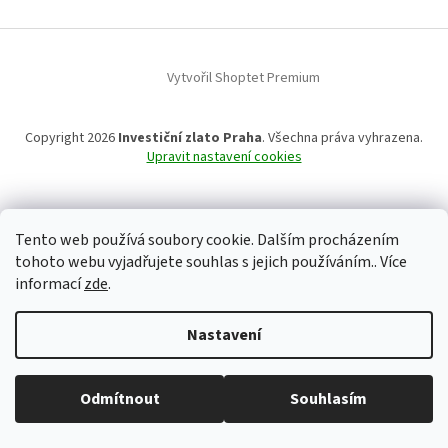
t
í
Vytvořil Shoptet Premium
Copyright 2026
Investiční zlato Praha
. Všechna práva vyhrazena.
Upravit nastavení cookies
Tento web používá soubory cookie. Dalším procházením
tohoto webu vyjadřujete souhlas s jejich používáním.. Více
informací
zde
.
Nastavení
Běžná otevírací doba: Pondělí: 8:30 - 16:00 Úterý: 9:00 -17:00 Středa: 8:30
Odmítnout
Souhlasím
- 16:00 Čtvrtek: zavřeno Pátek: zavřeno