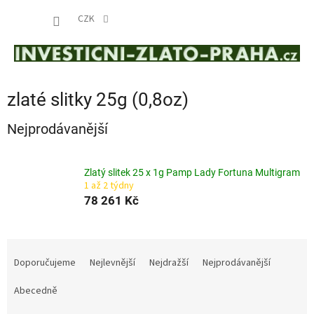
Přejít
NÁKUP
na
CZK
obsah
KOŠÍK
zlaté slitky 25g (0,8oz)
Nejprodávanější
Zlatý slitek 25 x 1g Pamp Lady Fortuna Multigram
1 až 2 týdny
78 261 Kč
Ř
a
Doporučujeme
Nejlevnější
Nejdražší
Nejprodávanější
z
e
Abecedně
n