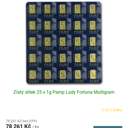
ý
p
i
s
p
r
o
d
u
k
t
ů
Zlatý slitek 25 x 1g Pamp Lady Fortuna Multigram
1 až 2 týdny
78 261 Kč bez DPH
78 261 Kč
/ ks