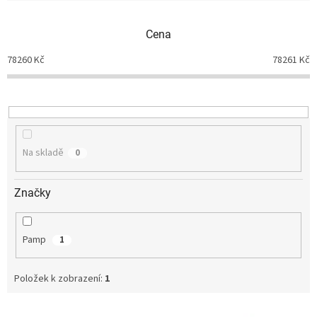
í
p
Cena
r
o
78260
Kč
78261
Kč
d
u
k
t
ů
Na skladě
0
Značky
Pamp
1
Položek k zobrazení:
1
V