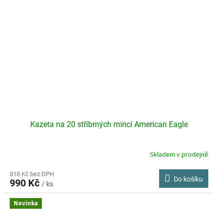
Kazeta na 20 stříbrných mincí American Eagle
Skladem v prodejně
Průměrné
hodnocení
produktu
818 Kč bez DPH
Do košíku
990 Kč
je
/ ks
4,0
z
Novinka
5