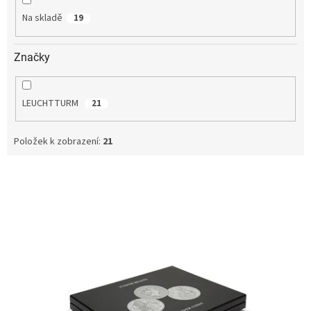
Na skladě
19
Značky
LEUCHTTURM
21
Položek k zobrazení:
21
V
ý
p
i
s
p
r
o
d