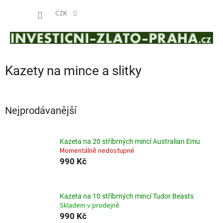
Přejít
NÁKUP
na
CZK
obsah
KOŠÍK
Kazety na mince a slitky
Nejprodávanější
Kazeta na 20 stříbrných mincí Australian Emu
Momentálně nedostupné
990 Kč
Kazeta na 10 stříbrných mincí Tudor Beasts
Skladem v prodejně
990 Kč