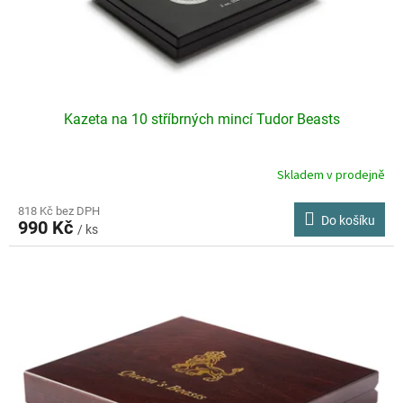
u
k
t
ů
Kazeta na 10 stříbrných mincí Tudor Beasts
Skladem v prodejně
Průměrné
hodnocení
produktu
818 Kč bez DPH
Do košíku
990 Kč
je
/ ks
5,0
z
5
hvězdiček.