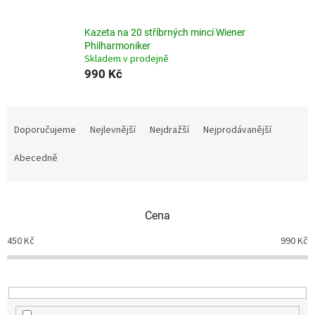
Kazeta na 20 stříbrných mincí Wiener
Philharmoniker
Skladem v prodejně
990 Kč
Ř
a
Doporučujeme
Nejlevnější
Nejdražší
Nejprodávanější
z
e
Abecedně
n
í
p
Cena
r
o
450
Kč
990
Kč
d
u
k
t
ů