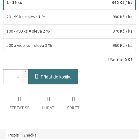
1 - 19 ks
990 Kč
/ ks
20 - 99 ks = sleva 1 %
980 Kč
/ ks
100 - 499 ks = sleva 2 %
970 Kč
/ ks
500 a více ks = sleva 3 %
960 Kč
/ ks
Ušetříte
0 Kč
Přidat do košíku
ZEPTAT SE
HLÍDAT
SDÍLET
Popis
Značka