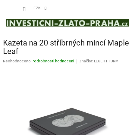
Přejít
NÁKUP
na
CZK
obsah
KOŠÍK
Kazeta na 20 stříbrných mincí Maple
Leaf
Průměrné
Neohodnoceno
Podrobnosti hodnocení
Značka:
LEUCHTTURM
hodnocení
produktu
je
0,0
z
5
hvězdiček.