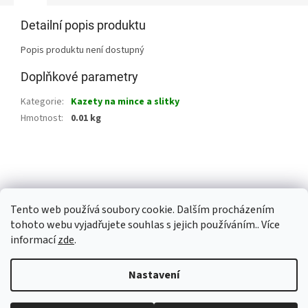
Detailní popis produktu
Popis produktu není dostupný
Doplňkové parametry
Kategorie
:
Kazety na mince a slitky
Hmotnost
:
0.01 kg
Z
á
p
a
Tento web používá soubory cookie. Dalším procházením
t
tohoto webu vyjadřujete souhlas s jejich používáním.. Více
í
informací
zde
.
Vytvořil Shoptet Premium
Nastavení
Copyright 2026
Investiční zlato Praha
. Všechna práva vyhrazena.