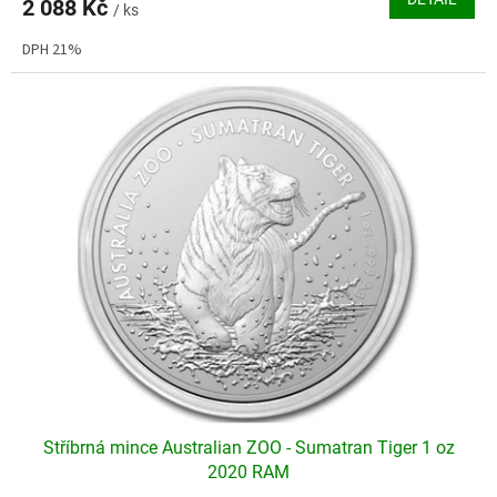
2 088 Kč
je
/ ks
5,0
DPH 21%
z
5
hvězdiček.
Stříbrná mince Australian ZOO - Sumatran Tiger 1 oz
2020 RAM