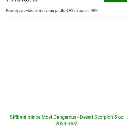
je
/ ks
5,0
Prodej ve zvláštním režimu podle §90 zákona o DPH.
z
5
hvězdiček.
Stříbrná mince Most Dangerous - Desert Scorpion 5 oz
2023 RAM