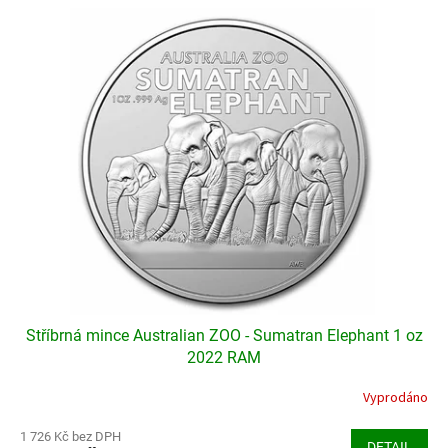
hvězdiček.
Stříbrná mince Australian ZOO - Sumatran Elephant 1 oz
2022 RAM
Vyprodáno
Průměrné
hodnocení
produktu
1 726 Kč bez DPH
DETAIL