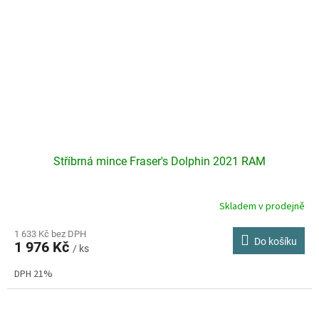
Stříbrná mince Fraser's Dolphin 2021 RAM
Skladem v prodejně
Průměrné
hodnocení
produktu
1 633 Kč bez DPH
Do košíku
1 976 Kč
je
/ ks
5,0
DPH 21%
z
5
hvězdiček.