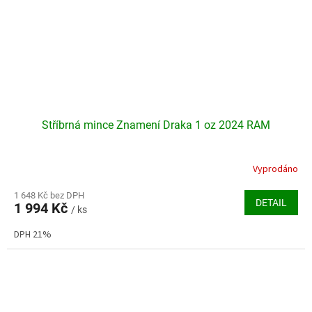
Stříbrná mince Znamení Draka 1 oz 2024 RAM
Vyprodáno
Průměrné
hodnocení
produktu
1 648 Kč bez DPH
DETAIL
1 994 Kč
je
/ ks
4,4
DPH 21%
z
5
hvězdiček.