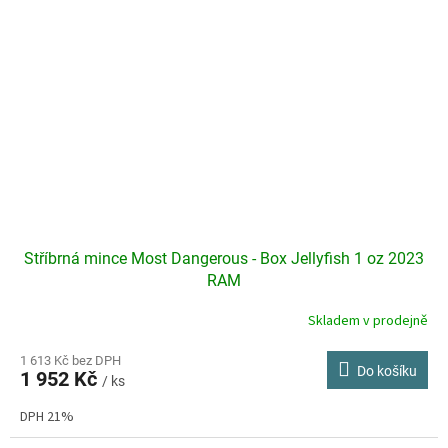
Stříbrná mince Most Dangerous - Box Jellyfish 1 oz 2023
RAM
Skladem v prodejně
Průměrné
hodnocení
produktu
1 613 Kč bez DPH
Do košíku
1 952 Kč
je
/ ks
5,0
DPH 21%
z
5