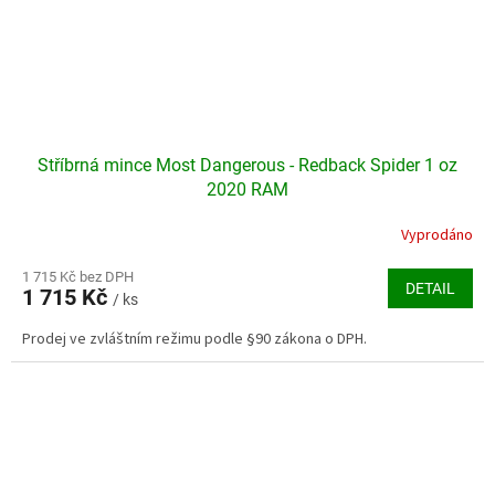
Stříbrná mince Most Dangerous - Redback Spider 1 oz
2020 RAM
Vyprodáno
Průměrné
hodnocení
produktu
1 715 Kč bez DPH
DETAIL
1 715 Kč
je
/ ks
5,0
Prodej ve zvláštním režimu podle §90 zákona o DPH.
z
5
hvězdiček.