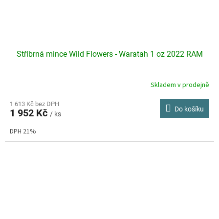
Stříbrná mince Wild Flowers - Waratah 1 oz 2022 RAM
Skladem v prodejně
Průměrné
hodnocení
produktu
1 613 Kč bez DPH
Do košíku
1 952 Kč
je
/ ks
4,6
DPH 21%
z
5
hvězdiček.