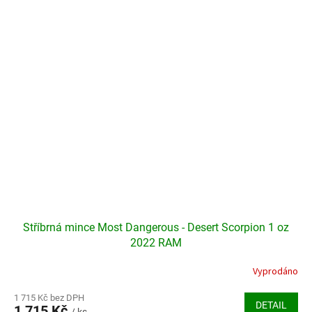
hvězdiček.
Stříbrná mince Most Dangerous - Desert Scorpion 1 oz
2022 RAM
Vyprodáno
Průměrné
hodnocení
produktu
1 715 Kč bez DPH
DETAIL
1 715 Kč