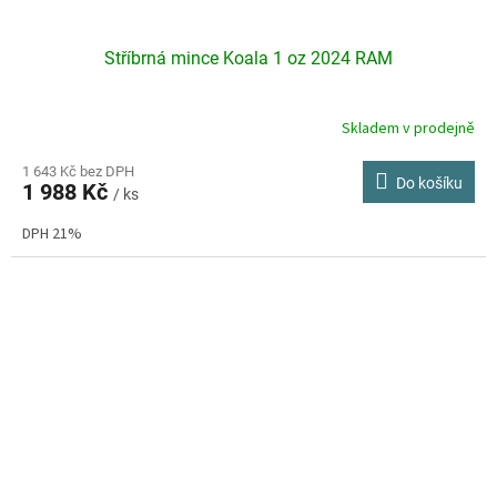
Stříbrná mince Koala 1 oz 2024 RAM
Skladem v prodejně
Průměrné
hodnocení
produktu
1 643 Kč bez DPH
Do košíku
1 988 Kč
je
/ ks
5,0
DPH 21%
z
5
hvězdiček.