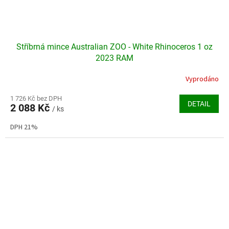
Stříbrná mince Australian ZOO - White Rhinoceros 1 oz
2023 RAM
Vyprodáno
Průměrné
hodnocení
produktu
1 726 Kč bez DPH
DETAIL
2 088 Kč
je
/ ks
5,0
DPH 21%
z
5
hvězdiček.