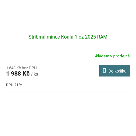
Stříbrná mince Koala 1 oz 2025 RAM
Skladem v prodejně
Průměrné
hodnocení
produktu
1 643 Kč bez DPH
Do košíku
1 988 Kč
je
/ ks
5,0
DPH 21%
z
5
hvězdiček.