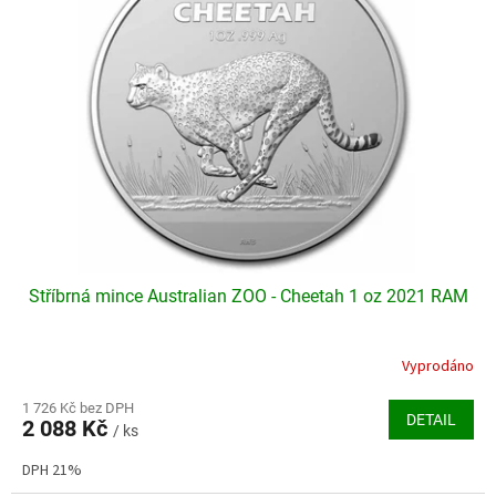
i
d
s
u
p
k
r
t
o
ů
d
u
k
t
ů
Stříbrná mince Australian ZOO - Cheetah 1 oz 2021 RAM
Vyprodáno
Průměrné
hodnocení
produktu
1 726 Kč bez DPH
DETAIL
2 088 Kč
je
/ ks
5,0
DPH 21%
z
5