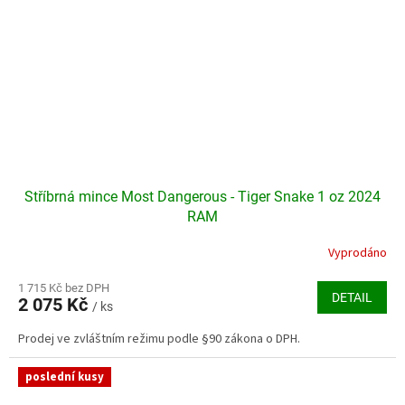
Stříbrná mince Most Dangerous - Tiger Snake 1 oz 2024
RAM
Vyprodáno
Průměrné
hodnocení
produktu
1 715 Kč bez DPH
DETAIL
2 075 Kč
je
/ ks
5,0
Prodej ve zvláštním režimu podle §90 zákona o DPH.
z
5
hvězdiček.
poslední kusy