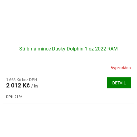
Stříbrná mince Dusky Dolphin 1 oz 2022 RAM
Vyprodáno
Průměrné
hodnocení
produktu
1 663 Kč bez DPH
DETAIL
2 012 Kč
je
/ ks
4,8
DPH 21%
z
5
hvězdiček.