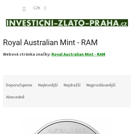
Přejít
NÁKUP
na
CZK
obsah
KOŠÍK
Royal Australian Mint - RAM
Webová stránka značky:
Royal Australian Mint - RAM
Ř
a
Doporučujeme
Nejlevnější
Nejdražší
Nejprodávanější
z
e
Abecedně
n
í
V
p
ý
r
p
o