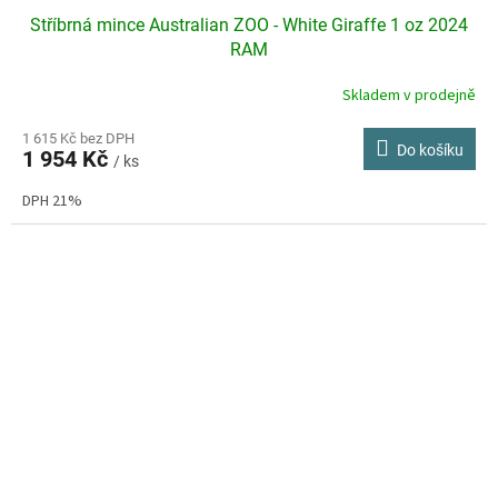
Stříbrná mince Australian ZOO - White Giraffe 1 oz 2024
RAM
Skladem v prodejně
Průměrné
hodnocení
produktu
1 615 Kč bez DPH
Do košíku
1 954 Kč
je
/ ks
4,7
DPH 21%
z
5
hvězdiček.