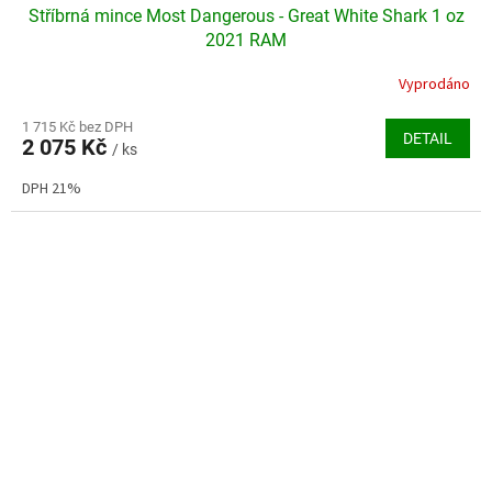
Stříbrná mince Most Dangerous - Great White Shark 1 oz
2021 RAM
Vyprodáno
Průměrné
hodnocení
produktu
1 715 Kč bez DPH
DETAIL
2 075 Kč
je
/ ks
5,0
DPH 21%
z
5
hvězdiček.