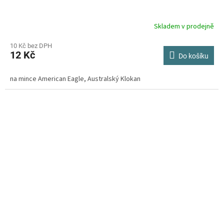
Skladem v prodejně
Průměrné
hodnocení
produktu
10 Kč bez DPH
12 Kč
je
Do košíku
4,3
z
na mince American Eagle, Australský Klokan
5
hvězdiček.