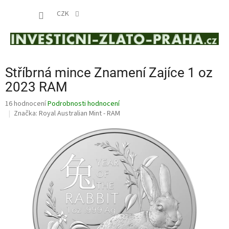
Přejít
NÁKUP
na
CZK
obsah
KOŠÍK
Stříbrná mince Znamení Zajíce 1 oz
2023 RAM
Průměrné
16 hodnocení
Podrobnosti hodnocení
hodnocení
Značka:
Royal Australian Mint - RAM
produktu
je
4,1
z
5
hvězdiček.