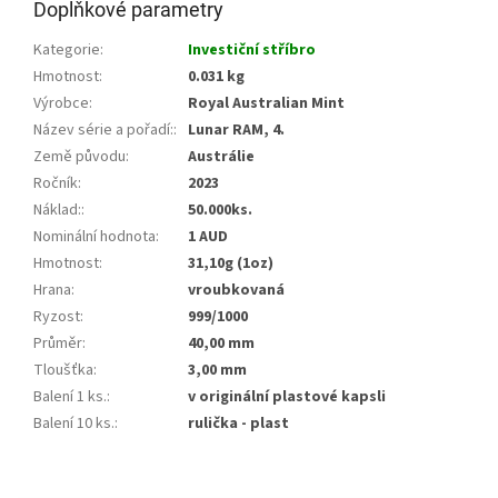
Doplňkové parametry
Kategorie
:
Investiční stříbro
Hmotnost
:
0.031 kg
Výrobce
:
Royal Australian Mint
Název série a pořadí:
:
Lunar RAM, 4.
Země původu
:
Austrálie
Ročník
:
2023
Náklad:
:
50.000ks.
Nominální hodnota
:
1 AUD
Hmotnost
:
31,10g (1oz)
Hrana
:
vroubkovaná
Ryzost
:
999/1000
Průměr
:
40,00 mm
Tloušťka
:
3,00 mm
Balení 1 ks.
:
v originální plastové kapsli
Balení 10 ks.
:
rulička - plast
Z