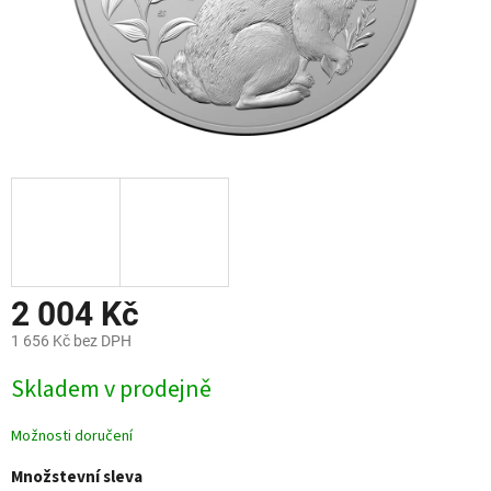
2 004 Kč
1 656 Kč bez DPH
Měrná
Skladem v prodejně
cena:
Možnosti doručení
Množstevní sleva