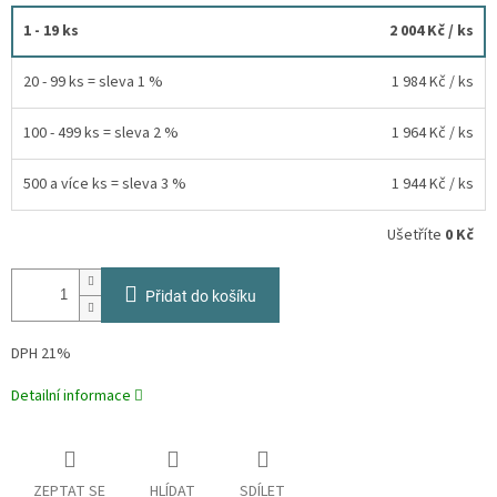
1 - 19 ks
2 004 Kč
/ ks
20 - 99 ks = sleva 1 %
1 984 Kč
/ ks
100 - 499 ks = sleva 2 %
1 964 Kč
/ ks
500 a více ks = sleva 3 %
1 944 Kč
/ ks
Ušetříte
0 Kč
Přidat do košíku
DPH 21%
Detailní informace
ZEPTAT SE
HLÍDAT
SDÍLET