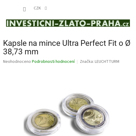
Přejít
NÁKUP
na
CZK
obsah
KOŠÍK
Kapsle na mince Ultra Perfect Fit o Ø
38,73 mm
Průměrné
Neohodnoceno
Podrobnosti hodnocení
Značka:
LEUCHTTURM
hodnocení
produktu
je
0,0
z
5
hvězdiček.