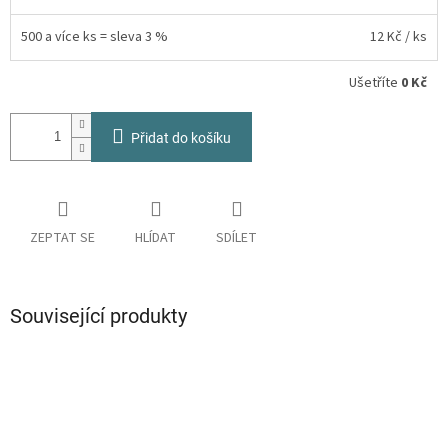
500 a více ks = sleva 3 %
12 Kč
/ ks
Ušetříte
0 Kč
Přidat do košíku
ZEPTAT SE
HLÍDAT
SDÍLET
Související produkty