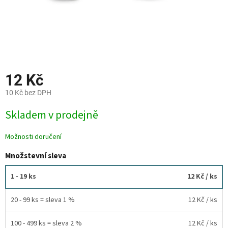
12 Kč
10 Kč bez DPH
Měrná
Skladem v prodejně
cena:
Možnosti doručení
Množstevní sleva
1 - 19 ks
12 Kč
/ ks
20 - 99 ks = sleva 1 %
12 Kč
/ ks
100 - 499 ks = sleva 2 %
12 Kč
/ ks