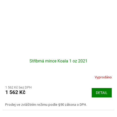
Stříbrná mince Koala 1 oz 2021
Vyprodáno
Průměrné
hodnocení
produktu
1 562 Kč bez DPH
1 562 Kč
je
DETAIL
5,0
z
Prodej ve zvláštním režimu podle §90 zákona o DPH.
5
hvězdiček.