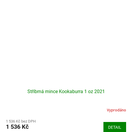
Stříbrná mince Kookaburra 1 oz 2021
Vyprodáno
Průměrné
hodnocení
produktu
1 536 Kč bez DPH
1 536 Kč
je
DETAIL