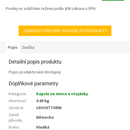
5,0
z
Prodej ve zvláštním režimu podle §90 zákona o DPH.
5
hvězdiček.
ZOBRAZIT VŠECHNY SOUVISEJÍCÍ PRODUKTY
Popis
Značka
Detailní popis produktu
Popis produktu není dostupný
Doplňkové parametry
Kategorie
:
Kapsle na mince a stojánky
Hmotnost
:
0.05 kg
Výrobce
:
LEUCHTTURM
Země
Německo
původu
:
hrana:
:
hladká