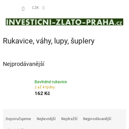
Přejít
NÁKUP
na
CZK
obsah
KOŠÍK
Rukavice, váhy, lupy, šuplery
Nejprodávanější
Bavlněné rukavice
2 až 4 týdny
162 Kč
Ř
a
Doporučujeme
Nejlevnější
Nejdražší
Nejprodávanější
z