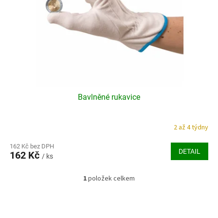
r
o
d
u
k
t
ů
Bavlněné rukavice
2 až 4 týdny
162 Kč bez DPH
DETAIL
162 Kč
/ ks
1
položek celkem
O
v
l
á