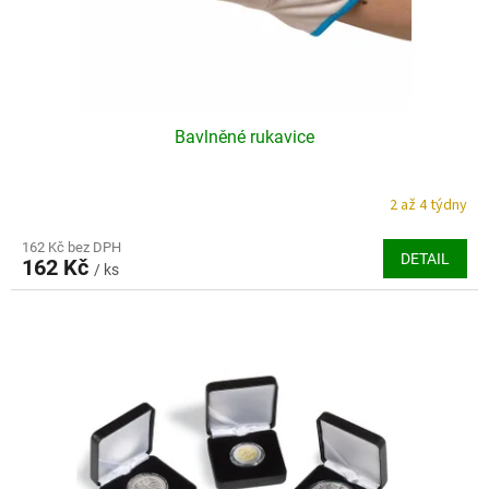
k
t
ů
Bavlněné rukavice
2 až 4 týdny
162 Kč bez DPH
DETAIL
162 Kč
/ ks