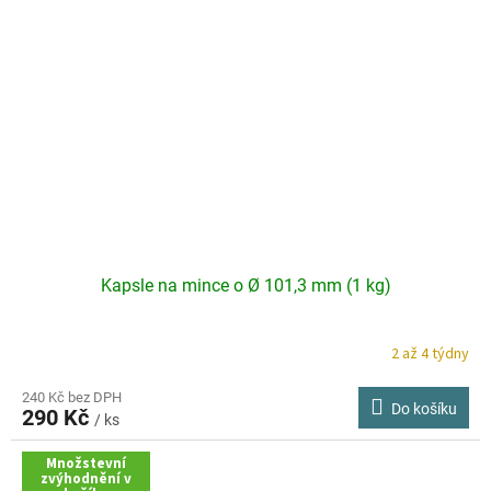
Kapsle na mince o Ø 101,3 mm (1 kg)
2 až 4 týdny
240 Kč bez DPH
Do košíku
290 Kč
/ ks
Množstevní
zvýhodnění v