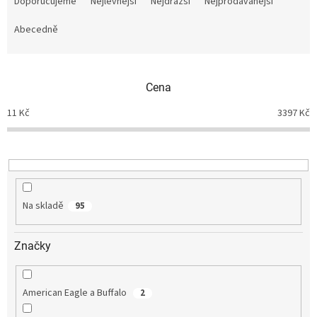
a
Doporučujeme
Nejlevnější
Nejdražší
Nejprodávanější
z
e
Abecedně
n
í
p
Cena
r
o
11
Kč
3397
Kč
d
u
k
t
ů
Na skladě
95
Značky
American Eagle a Buffalo
2