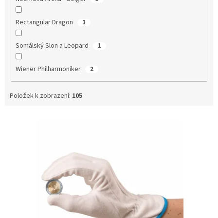
Rectangular Dragon
1
Somálský Slon a Leopard
1
Wiener Philharmoniker
2
Položek k zobrazení:
105
V
ý
p
i
s
p
r
o
d
u