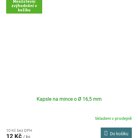
Množstevní
zvýhodnění v
košíku
Kapsle na mince o Ø 16,5 mm
Skladem v prodejně
Průměrné
hodnocení
produktu
10 Kč bez DPH
Do košíku
12 Kč
je
/ ks