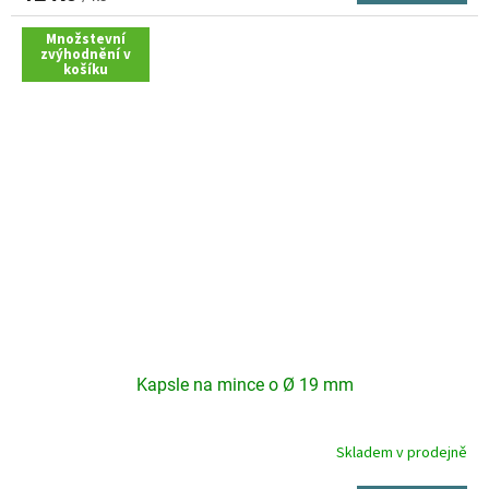
5,0
z
Množstevní
zvýhodnění v
5
košíku
hvězdiček.
Kapsle na mince o Ø 19 mm
Skladem v prodejně