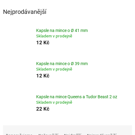
Nejprodávanější
Kapsle na mince o Ø 41 mm
Skladem v prodejně
12 Kč
Kapsle na mince o Ø 39 mm
Skladem v prodejně
12 Kč
Kapsle na mince Queens a Tudor Beast 2 oz
Skladem v prodejně
22 Kč
Ř