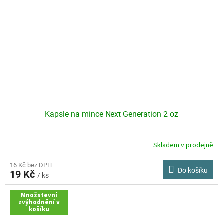
Kapsle na mince Next Generation 2 oz
Skladem v prodejně
Průměrné
hodnocení
produktu
16 Kč bez DPH
Do košíku
19 Kč
je
/ ks
4,0
z
Množstevní
zvýhodnění v
5
košíku
hvězdiček.