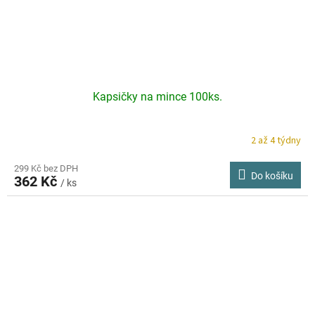
Kapsičky na mince 100ks.
2 až 4 týdny
Průměrné
hodnocení
produktu
299 Kč bez DPH
Do košíku
362 Kč
je
/ ks
5,0
z
5
hvězdiček.