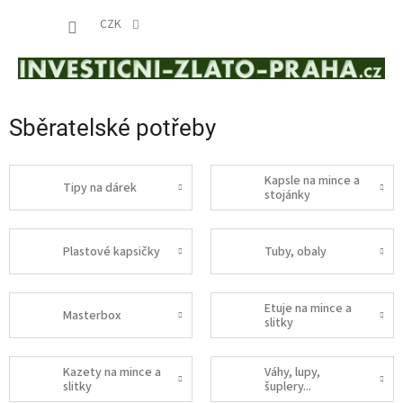
Přejít
NÁKUP
na
CZK
obsah
KOŠÍK
Sběratelské potřeby
Kapsle na mince a
Tipy na dárek
stojánky
Plastové kapsičky
Tuby, obaly
Etuje na mince a
Masterbox
slitky
Kazety na mince a
Váhy, lupy,
slitky
šuplery...