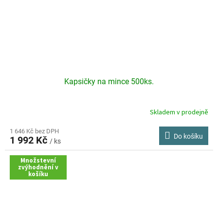
Kapsičky na mince 500ks.
Skladem v prodejně
1 646 Kč bez DPH
Do košíku
1 992 Kč
/ ks
Množstevní
zvýhodnění v
košíku