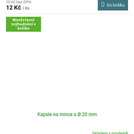
10 Kč bez DPH
Do košíku
12 Kč
/ ks
Množstevní
zvýhodnění v
košíku
Kapsle na mince o Ø 20 mm
Skladem v prodejně