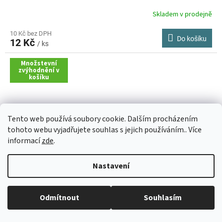
Skladem v prodejně
10 Kč bez DPH
Do košíku
12 Kč
/ ks
Množstevní
zvýhodnění v
košíku
Tento web používá soubory cookie. Dalším procházením
tohoto webu vyjadřujete souhlas s jejich používáním.. Více
informací
zde
.
Nastavení
Běžná otevírací doba: Pondělí: 8:30 - 16:00 Úterý: 9:00 -17:00 Středa: 8:30
Odmítnout
Souhlasím
- 16:00 Čtvrtek: zavřeno Pátek: zavřeno
Kapsle na mince o Ø 22 mm