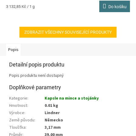
4,7
Měrná
3 132,85 Kč / 1 g
Do košíku
z
cena:
5
hvězdiček.
ZOBRAZIT VŠECHNY SOUVISEJÍCÍ PRODUKTY
Popis
Detailní popis produktu
Popis produktu není dostupný
Doplňkové parametry
Kategorie
:
Kapsle na mince a stojánky
Hmotnost
:
0.01 kg
Výrobce
:
Lindner
Země původu
:
Německo
Tloušťka
:
3,17 mm
Průměr
:
39,00 mm