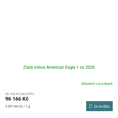
Zlatá mince American Eagle 1 oz 2026
Skladem v prodejně
Průměrné
hodnocení
produktu
96 166 Kč bez DPH
96 166 Kč
je
3,5
Měrná
3 091,86 Kč / 1 g
Do košíku
z
cena:
5