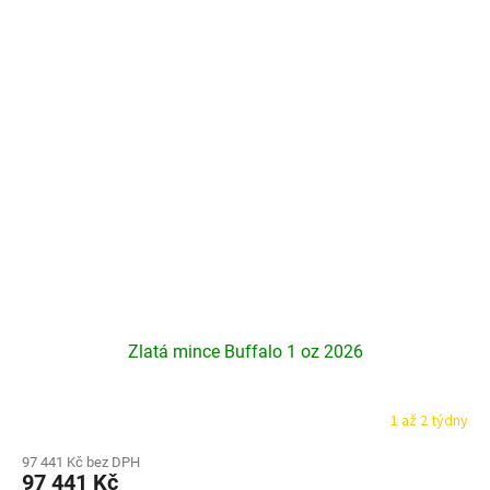
hvězdiček.
Zlatá mince Buffalo 1 oz 2026
1 až 2 týdny
Průměrné
hodnocení
produktu
97 441 Kč bez DPH
97 441 Kč
je