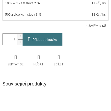
100 - 499 ks = sleva 2 %
12 Kč
/ ks
500 a více ks = sleva 3 %
12 Kč
/ ks
Ušetříte
0 Kč
Přidat do košíku
ZEPTAT SE
HLÍDAT
SDÍLET
Související produkty