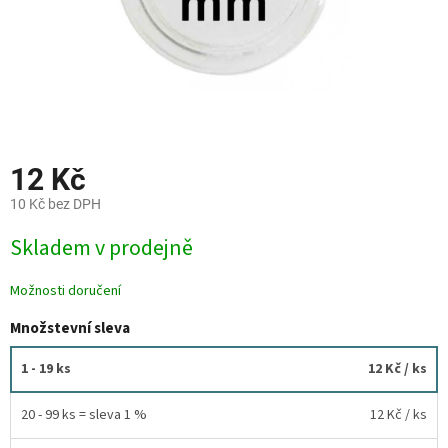
12 Kč
10 Kč bez DPH
Měrná
Skladem v prodejně
cena:
Možnosti doručení
Množstevní sleva
1 - 19 ks
12 Kč
/ ks
20 - 99 ks = sleva 1 %
12 Kč
/ ks