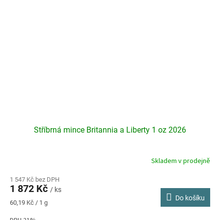
Stříbrná mince Britannia a Liberty 1 oz 2026
Skladem v prodejně
Průměrné
hodnocení
produktu
1 547 Kč bez DPH
1 872 Kč
je
/ ks
Do košíku
4,4
Měrná
60,19 Kč / 1 g
z
cena:
5