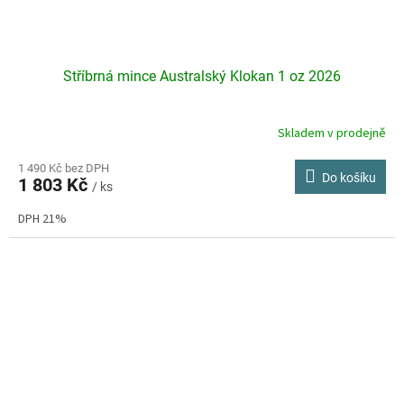
Stříbrná mince Australský Klokan 1 oz 2026
Skladem v prodejně
Průměrné
hodnocení
produktu
1 490 Kč bez DPH
Do košíku
1 803 Kč
je
/ ks
4,2
DPH 21%
z
5
hvězdiček.