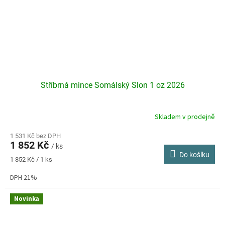
Stříbrná mince Somálský Slon 1 oz 2026
Skladem v prodejně
Průměrné
hodnocení
produktu
1 531 Kč bez DPH
1 852 Kč
je
/ ks
Do košíku
5,0
Měrná
1 852 Kč / 1 ks
z
cena:
5
DPH 21%
hvězdiček.
Novinka