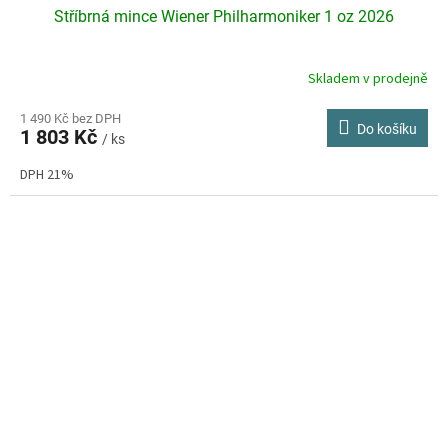
Stříbrná mince Wiener Philharmoniker 1 oz 2026
Skladem v prodejně
Průměrné
hodnocení
produktu
1 490 Kč bez DPH
Do košíku
1 803 Kč
je
/ ks
3,9
DPH 21%
z
5
hvězdiček.