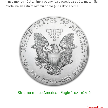
5
mince mohou nést známky patiny (oxidace), bez ztráty materiálu
hvězdiček.
Prodej ve zvláštním režimu podle §90 zákona o DPH
Stříbrná mince American Eagle 1 oz - různé
Vyprodáno