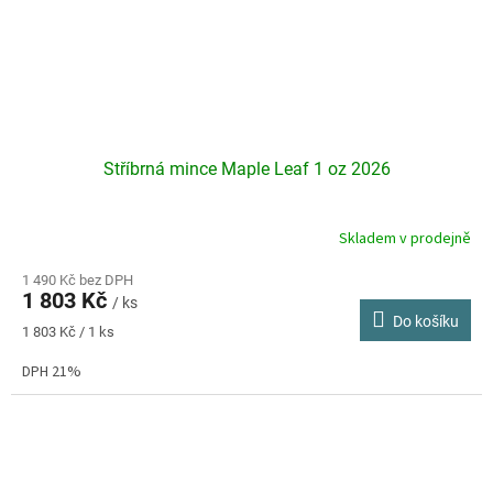
Stříbrná mince Maple Leaf 1 oz 2026
Skladem v prodejně
Průměrné
hodnocení
produktu
1 490 Kč bez DPH
1 803 Kč
je
/ ks
Do košíku
4,1
Měrná
1 803 Kč / 1 ks
z
cena:
5
DPH 21%
hvězdiček.