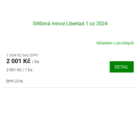
Stříbrná mince Libertad 1 oz 2024
Skladem v prodejně
Průměrné
hodnocení
produktu
1 654 Kč bez DPH
2 001 Kč
je
/ ks
DETAIL
3,9
Měrná
2 001 Kč / 1 ks
z
cena:
5
DPH 21%
hvězdiček.