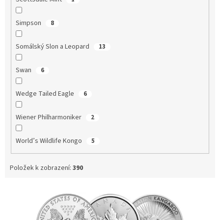
Simpson
8
Somálský Slon a Leopard
13
Swan
6
Wedge Tailed Eagle
6
Wiener Philharmoniker
2
World’s Wildlife Kongo
5
Položek k zobrazení:
390
V
ý
p