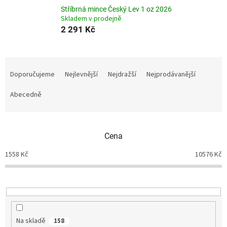
Stříbrná mince Český Lev 1 oz 2026
Skladem v prodejně
2 291 Kč
Ř
a
Doporučujeme
Nejlevnější
Nejdražší
Nejprodávanější
z
e
Abecedně
n
í
p
Cena
r
o
1558
Kč
10576
Kč
d
u
k
t
ů
Na skladě
158