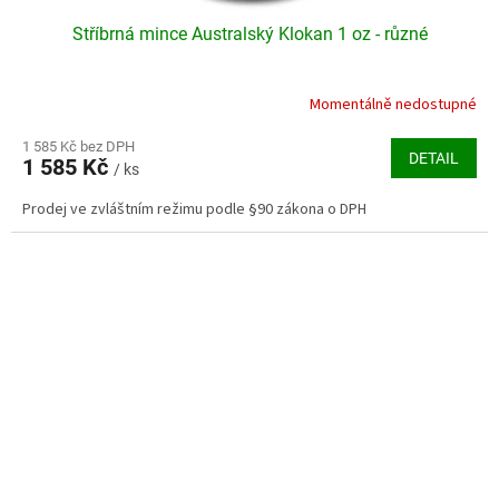
Stříbrná mince Australský Klokan 1 oz - různé
Momentálně nedostupné
Průměrné
hodnocení
produktu
1 585 Kč bez DPH
DETAIL
1 585 Kč
je
/ ks
3,8
Prodej ve zvláštním režimu podle §90 zákona o DPH
z
5
hvězdiček.