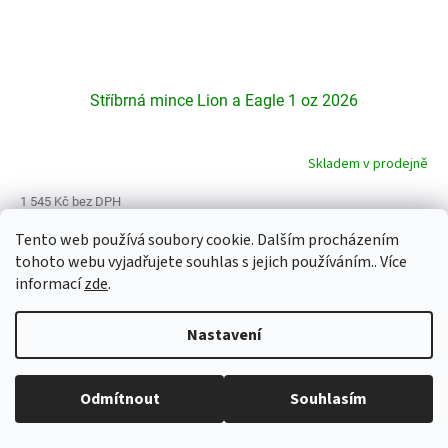
Stříbrná mince Lion a Eagle 1 oz 2026
Skladem v prodejně
1 545 Kč bez DPH
1 870 Kč
/ ks
Tento web používá soubory cookie. Dalším procházením
Do košíku
Měrná
60,12 Kč / 1 g
tohoto webu vyjadřujete souhlas s jejich používáním.. Více
cena:
informací
zde
.
DPH 21%
Nastavení
Běžná otevírací doba: Pondělí: 8:30 - 16:00 Úterý: 9:00 -17:00 Středa: 8:30
Odmítnout
Souhlasím
- 16:00 Čtvrtek: zavřeno Pátek: zavřeno