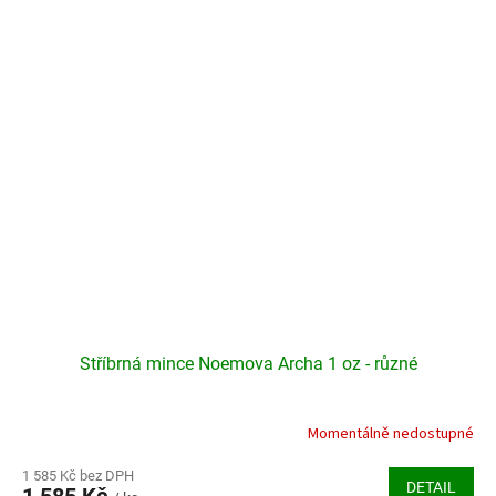
hvězdiček.
Stříbrná mince Noemova Archa 1 oz - různé
Momentálně nedostupné
Průměrné
hodnocení
produktu
1 585 Kč bez DPH
DETAIL