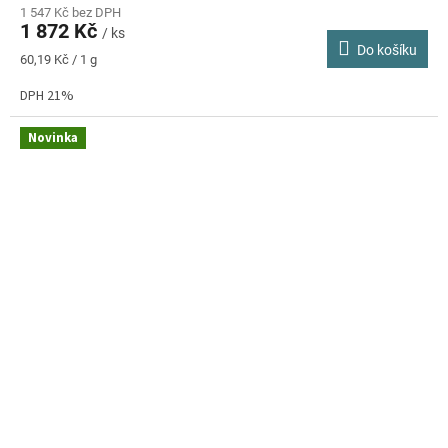
1 547 Kč bez DPH
1 872 Kč
/ ks
Do košíku
Měrná
60,19 Kč / 1 g
cena:
DPH 21%
Novinka