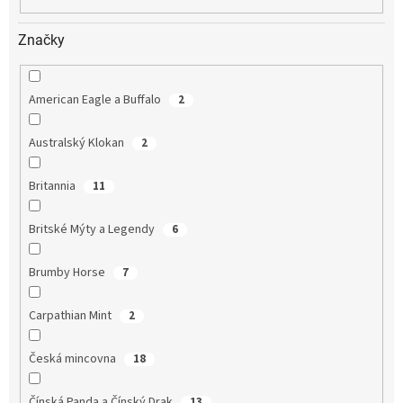
Značky
American Eagle a Buffalo
2
Australský Klokan
2
Britannia
11
Britské Mýty a Legendy
6
Brumby Horse
7
Carpathian Mint
2
Česká mincovna
18
Čínská Panda a Čínský Drak
13