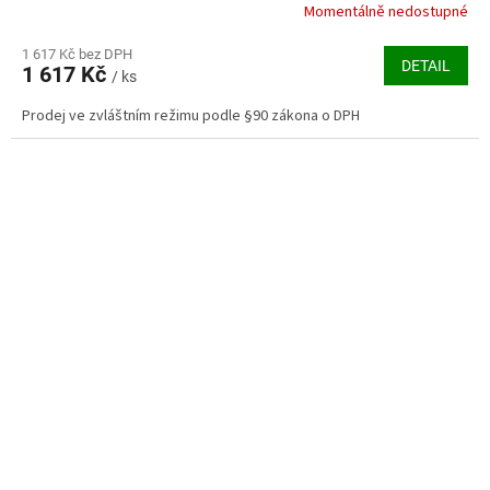
Momentálně nedostupné
Průměrné
hodnocení
produktu
1 617 Kč bez DPH
DETAIL
1 617 Kč
je
/ ks
3,3
Prodej ve zvláštním režimu podle §90 zákona o DPH
z
5
hvězdiček.