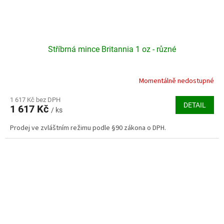
Stříbrná mince Britannia 1 oz - různé
Momentálně nedostupné
Průměrné
hodnocení
produktu
1 617 Kč bez DPH
DETAIL
1 617 Kč
je
/ ks
4,1
Prodej ve zvláštním režimu podle §90 zákona o DPH.
z
5
hvězdiček.