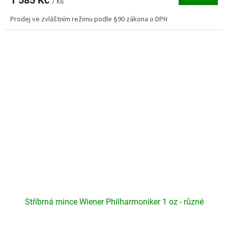
1 585 Kč
je
/ ks
4,7
Prodej ve zvláštním režimu podle §90 zákona o DPH
z
5
hvězdiček.
Stříbrná mince Wiener Philharmoniker 1 oz - různé