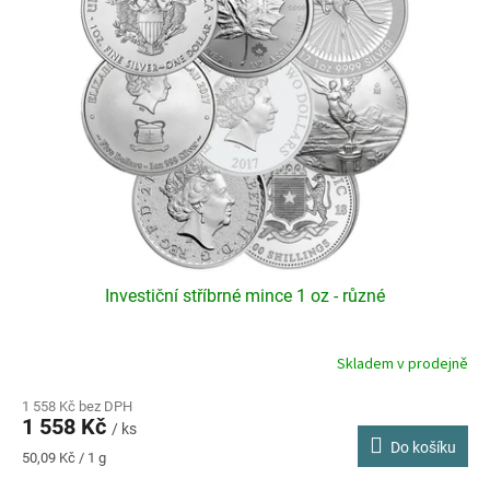
i
s
p
r
o
d
u
k
t
ů
Investiční stříbrné mince 1 oz - různé
Skladem v prodejně
Průměrné
hodnocení
produktu
1 558 Kč bez DPH
1 558 Kč
je
/ ks
Do košíku
3,6
Měrná
50,09 Kč / 1 g
z
cena: