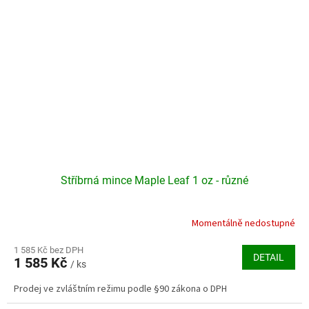
Stříbrná mince Maple Leaf 1 oz - různé
Momentálně nedostupné
Průměrné
hodnocení
produktu
1 585 Kč bez DPH
DETAIL
1 585 Kč
je
/ ks
4,1
Prodej ve zvláštním režimu podle §90 zákona o DPH
z
5