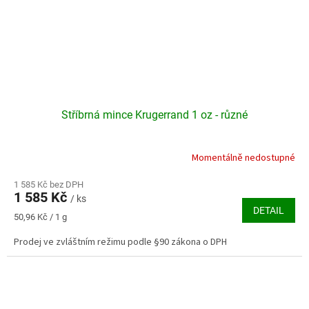
Stříbrná mince Krugerrand 1 oz - různé
Momentálně nedostupné
1 585 Kč bez DPH
1 585 Kč
/ ks
DETAIL
Měrná
50,96 Kč / 1 g
cena:
Prodej ve zvláštním režimu podle §90 zákona o DPH