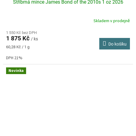
Stříbrná mince James Bond of the 2010s 1 oz 2026
Skladem v prodejně
1 550 Kč bez DPH
1 875 Kč
/ ks
Do košíku
Měrná
60,28 Kč / 1 g
cena:
DPH 21%
Novinka