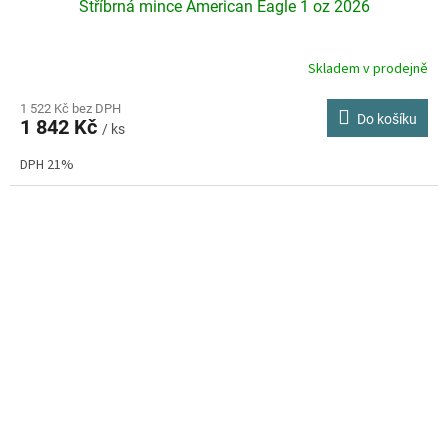
Stříbrná mince American Eagle 1 oz 2026
Skladem v prodejně
Průměrné
hodnocení
produktu
1 522 Kč bez DPH
Do košíku
1 842 Kč
je
/ ks
4,3
DPH 21%
z
5
hvězdiček.