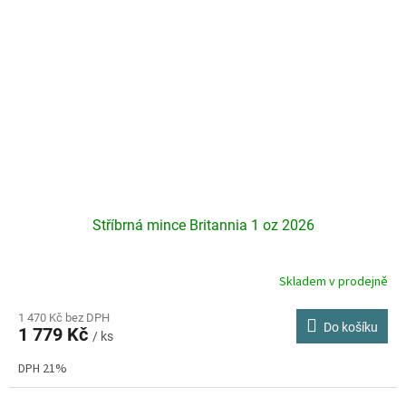
Stříbrná mince Britannia 1 oz 2026
Skladem v prodejně
Průměrné
hodnocení
produktu
1 470 Kč bez DPH
Do košíku
1 779 Kč
je
/ ks
3,9
DPH 21%
z
5
hvězdiček.