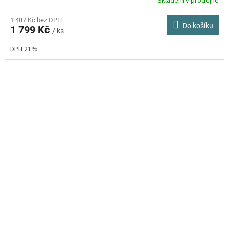
Skladem v prodejně
Průměrné
hodnocení
produktu
1 487 Kč bez DPH
Do košíku
1 799 Kč
je
/ ks
3,9
DPH 21%
z
5
hvězdiček.