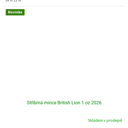
DPH 21%
hvězdiček.
Novinka
Stříbrná mince British Lion 1 oz 2026
Skladem v prodejně