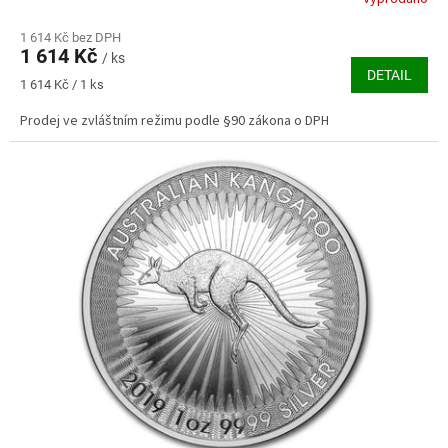
Průměrné
hodnocení
produktu
1 614 Kč bez DPH
1 614 Kč
je
/ ks
DETAIL
4,0
Měrná
1 614 Kč / 1 ks
z
cena:
5
Prodej ve zvláštním režimu podle §90 zákona o DPH
hvězdiček.