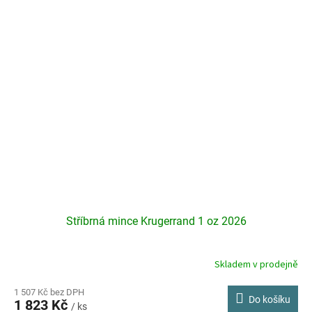
Stříbrná mince Krugerrand 1 oz 2026
Skladem v prodejně
Průměrné
hodnocení
produktu
1 507 Kč bez DPH
Do košíku
1 823 Kč
je
/ ks