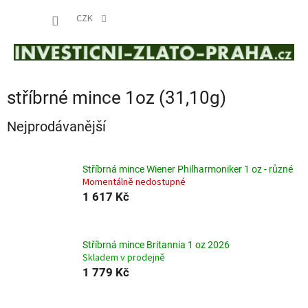
Přejít
NÁKUP
na
CZK
obsah
KOŠÍK
stříbrné mince 1oz (31,10g)
Nejprodávanější
Stříbrná mince Wiener Philharmoniker 1 oz - různé
Momentálně nedostupné
1 617 Kč
Stříbrná mince Britannia 1 oz 2026
Skladem v prodejně
1 779 Kč