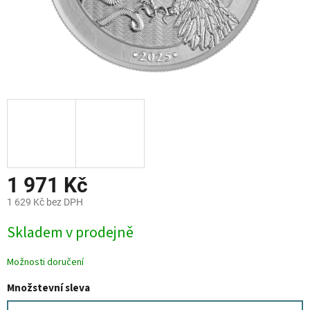
1 971 Kč
1 629 Kč bez DPH
Měrná
Skladem v prodejně
cena:
Možnosti doručení
Množstevní sleva