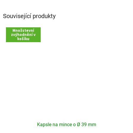
Související produkty
Množstevní
zvýhodnění v
košíku
Kapsle na mince o Ø 39 mm