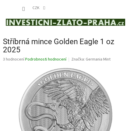
Přejít
NÁKUP
na
CZK
obsah
KOŠÍK
Stříbrná mince Golden Eagle 1 oz
2025
Průměrné
3 hodnocení
Podrobnosti hodnocení
Značka:
Germania Mint
hodnocení
produktu
je
3,7
z
5
hvězdiček.