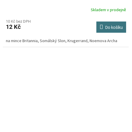
Skladem v prodejně
Průměrné
hodnocení
produktu
10 Kč bez DPH
12 Kč
je
Do košíku
4,2
z
na mince Britannia, Somálský Slon, Krugerrand, Noemova Archa
5
hvězdiček.