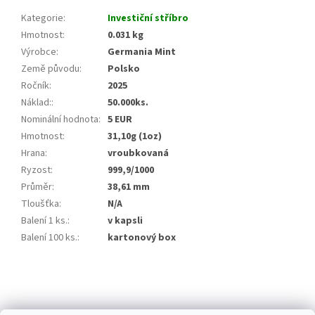
Kategorie
:
Investiční stříbro
Hmotnost
:
0.031 kg
Výrobce
:
Germania Mint
Země původu
:
Polsko
Ročník
:
2025
Náklad:
:
50.000ks.
Nominální hodnota
:
5 EUR
Hmotnost
:
31,10g (1oz)
Hrana
:
vroubkovaná
Ryzost
:
999,9/1000
Průměr
:
38,61 mm
Tloušťka
:
N/A
Balení 1 ks.
:
v kapsli
Balení 100 ks.
:
kartonový box
Z
á
p