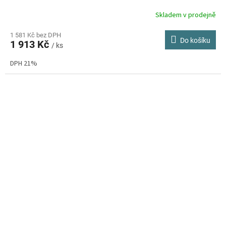
Skladem v prodejně
Průměrné
hodnocení
produktu
1 581 Kč bez DPH
Do košíku
1 913 Kč
je
/ ks
4,0
DPH 21%
z
5
hvězdiček.