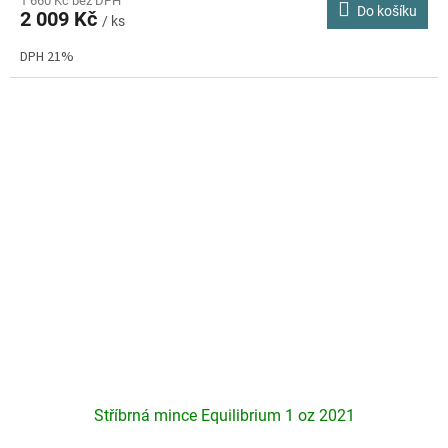
produktu
1 660 Kč bez DPH
Do košíku
2 009 Kč
je
/ ks
4,6
DPH 21%
z
5
hvězdiček.
Stříbrná mince Equilibrium 1 oz 2021