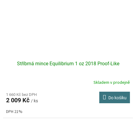
Stříbrná mince Equilibrium 1 oz 2018 Proof-Like
Skladem v prodejně
Průměrné
hodnocení
produktu
1 660 Kč bez DPH
Do košíku
2 009 Kč
je
/ ks
5,0
DPH 21%
z
5
hvězdiček.