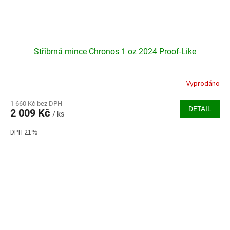
Stříbrná mince Chronos 1 oz 2024 Proof-Like
Vyprodáno
Průměrné
hodnocení
produktu
1 660 Kč bez DPH
DETAIL
2 009 Kč
je
/ ks
5,0
DPH 21%
z
5
hvězdiček.