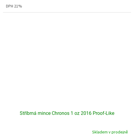
3,7
DPH 21%
z
5
hvězdiček.
Stříbrná mince Chronos 1 oz 2016 Proof-Like
Skladem v prodejně
Průměrné