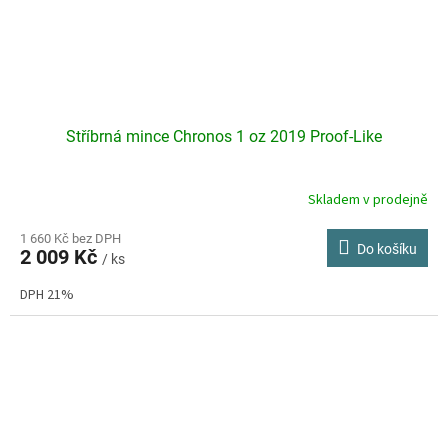
Stříbrná mince Chronos 1 oz 2019 Proof-Like
Skladem v prodejně
Průměrné
hodnocení
produktu
1 660 Kč bez DPH
Do košíku
2 009 Kč
je
/ ks
4,2
DPH 21%
z
5
hvězdiček.