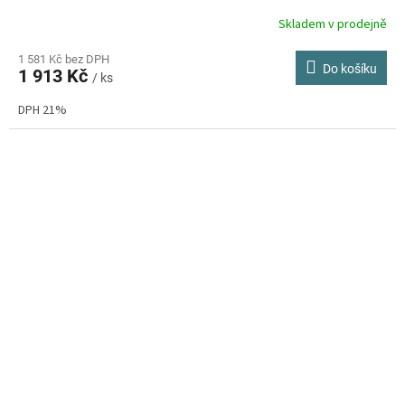
Skladem v prodejně
Průměrné
hodnocení
produktu
1 581 Kč bez DPH
Do košíku
1 913 Kč
je
/ ks
4,6
DPH 21%
z
5
hvězdiček.