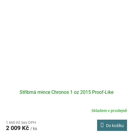
Stříbrná mince Chronos 1 oz 2015 Proof-Like
Skladem v prodejně
Průměrné
hodnocení
produktu
1 660 Kč bez DPH
Do košíku
2 009 Kč
je
/ ks