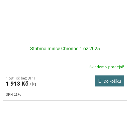
Stříbrná mince Chronos 1 oz 2025
Skladem v prodejně
Průměrné
hodnocení
produktu
1 581 Kč bez DPH
Do košíku
1 913 Kč
je
/ ks
5,0
DPH 21%
z
5
hvězdiček.