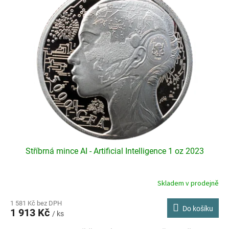
p
o
i
d
s
u
p
k
r
t
o
ů
d
u
k
t
ů
Stříbrná mince AI - Artificial Intelligence 1 oz 2023
Skladem v prodejně
Průměrné
hodnocení
produktu
1 581 Kč bez DPH
Do košíku
1 913 Kč
je
/ ks
4,1