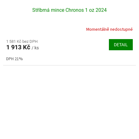
Stříbrná mince Chronos 1 oz 2024
Momentálně nedostupné
Průměrné
hodnocení
produktu
1 581 Kč bez DPH
DETAIL
1 913 Kč
je
/ ks
5,0
DPH 21%
z
5
hvězdiček.