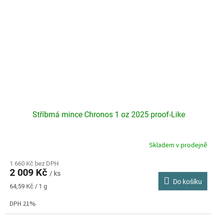
Stříbrná mince Chronos 1 oz 2025 proof-Like
Skladem v prodejně
Průměrné
hodnocení
produktu
1 660 Kč bez DPH
2 009 Kč
je
/ ks
Do košíku
5,0
Měrná
64,59 Kč / 1 g
z
cena:
5
DPH 21%
hvězdiček.