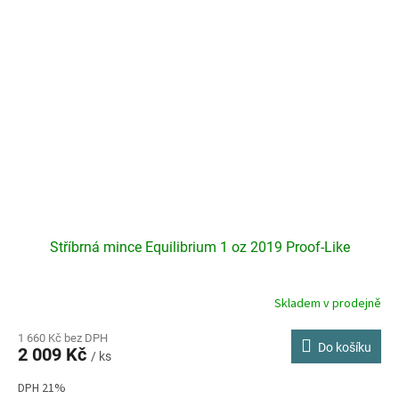
Stříbrná mince Equilibrium 1 oz 2019 Proof-Like
Skladem v prodejně
Průměrné
hodnocení
produktu
1 660 Kč bez DPH
Do košíku
2 009 Kč
je
/ ks
4,8
DPH 21%
z