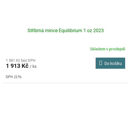
Stříbrná mince Equilibrium 1 oz 2023
Skladem v prodejně
Průměrné
hodnocení
produktu
1 581 Kč bez DPH
Do košíku
1 913 Kč
je
/ ks
5,0
DPH 21%
z
5
hvězdiček.