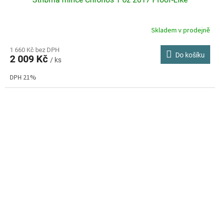
Skladem v prodejně
Průměrné
hodnocení
produktu
1 660 Kč bez DPH
Do košíku
2 009 Kč
je
/ ks
3,8
DPH 21%
z
5
hvězdiček.