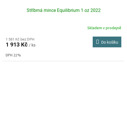
Stříbrná mince Equilibrium 1 oz 2022
Skladem v prodejně
Průměrné
hodnocení
produktu
1 581 Kč bez DPH
Do košíku
1 913 Kč
je
/ ks
5,0
DPH 21%
z
5
hvězdiček.