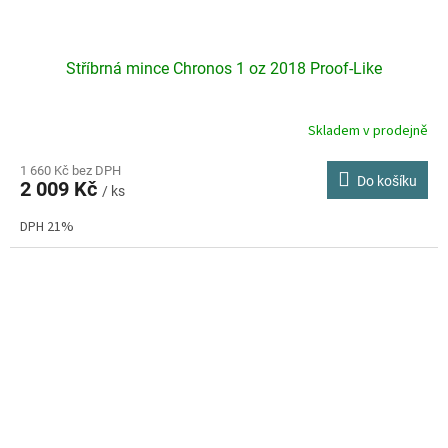
Stříbrná mince Chronos 1 oz 2018 Proof-Like
Skladem v prodejně
Průměrné
hodnocení
produktu
1 660 Kč bez DPH
Do košíku
2 009 Kč
je
/ ks
3,8
DPH 21%
z
5
hvězdiček.