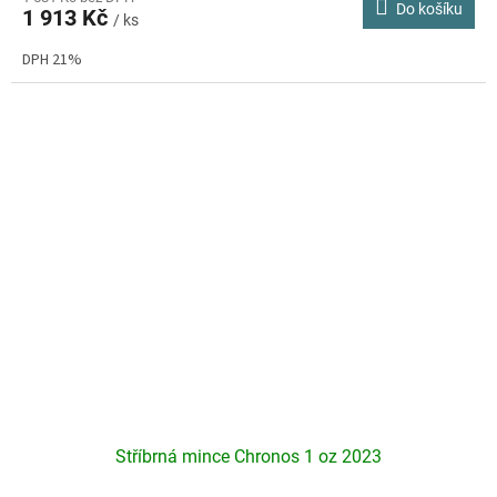
Do košíku
1 913 Kč
je
/ ks
4,0
DPH 21%
z
5
hvězdiček.
Stříbrná mince Chronos 1 oz 2023