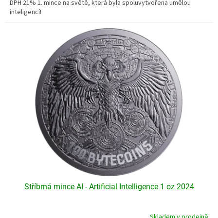
DPH 21% 1. mince na světě, která byla spoluvytvořena umělou
z
inteligencí!
5
hvězdiček.
Stříbrná mince AI - Artificial Intelligence 1 oz 2024
Skladem v prodejně