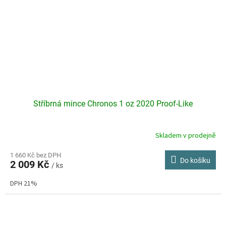
Stříbrná mince Chronos 1 oz 2020 Proof-Like
Skladem v prodejně
Průměrné
hodnocení
produktu
1 660 Kč bez DPH
Do košíku
2 009 Kč
je
/ ks
5,0
DPH 21%
z
5
hvězdiček.