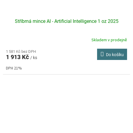
Stříbrná mince AI - Artificial Intelligence 1 oz 2025
Skladem v prodejně
Průměrné
hodnocení
produktu
1 581 Kč bez DPH
Do košíku
1 913 Kč
je
/ ks
5,0
DPH 21%
z
5
hvězdiček.