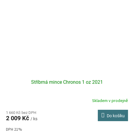
Stříbrná mince Chronos 1 oz 2021
Skladem v prodejně
Průměrné
hodnocení
produktu
1 660 Kč bez DPH
Do košíku
2 009 Kč
je
/ ks
3,9
DPH 21%
z