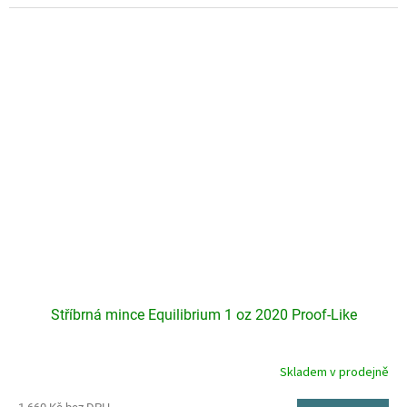
5
hvězdiček.
Stříbrná mince Equilibrium 1 oz 2020 Proof-Like
Skladem v prodejně
Průměrné
hodnocení