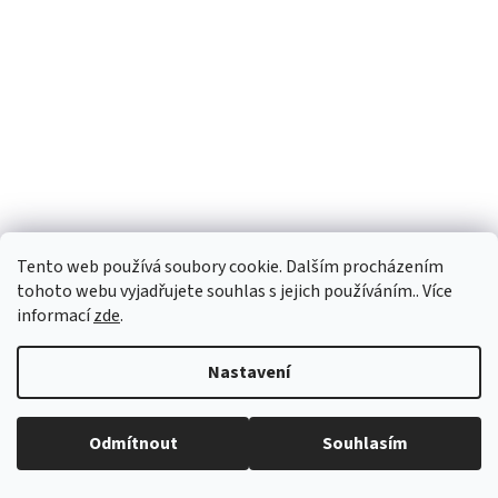
Tento web používá soubory cookie. Dalším procházením
tohoto webu vyjadřujete souhlas s jejich používáním.. Více
informací
zde
.
Stříbrná mince Icon 1 oz 2020 Diana Proof-Like
Nastavení
Momentálně nedostupné
Běžná otevírací doba: Pondělí: 8:30 - 16:00 Úterý: 9:00 -17:00 Středa: 8:30
Průměrné
Odmítnout
Souhlasím
- 16:00 Čtvrtek: zavřeno Pátek: zavřeno
hodnocení
produktu
1 581 Kč bez DPH
DETAIL