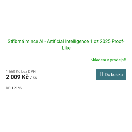
Stříbrná mince AI - Artificial Intelligence 1 oz 2025 Proof-
Like
Skladem v prodejně
Průměrné
hodnocení
produktu
1 660 Kč bez DPH
Do košíku
2 009 Kč
je
/ ks
5,0
DPH 21%
z
5
hvězdiček.