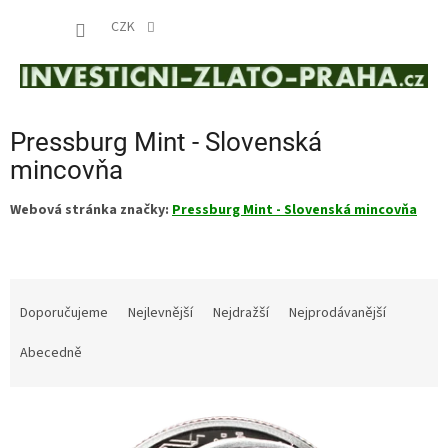
Přejít
NÁKUP
na
CZK
obsah
KOŠÍK
Pressburg Mint - Slovenská
mincovňa
Webová stránka značky:
Pressburg Mint - Slovenská mincovňa
Ř
a
Doporučujeme
Nejlevnější
Nejdražší
Nejprodávanější
z
e
Abecedně
n
í
V
p
ý
r