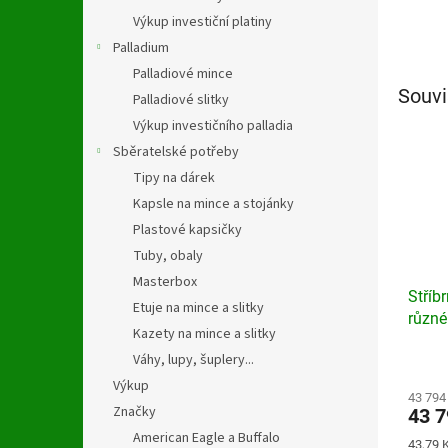
Výkup investiční platiny
Palladium
Palladiové mince
Souvi
Palladiové slitky
Výkup investičního palladia
Sběratelské potřeby
Tipy na dárek
Kapsle na mince a stojánky
Plastové kapsičky
Tuby, obaly
Masterbox
Stříbr
Etuje na mince a slitky
různé
Kazety na mince a slitky
Váhy, lupy, šuplery...
Výkup
43 794
Značky
43 7
American Eagle a Buffalo
Měrná
43,79 K