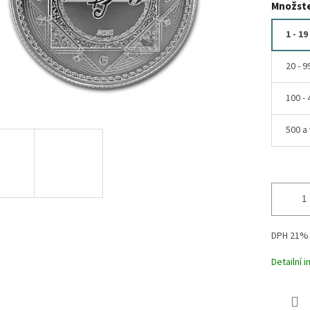
Množste
1 - 19
20 - 9
100 - 
500 a 
DPH 21%
Detailní 