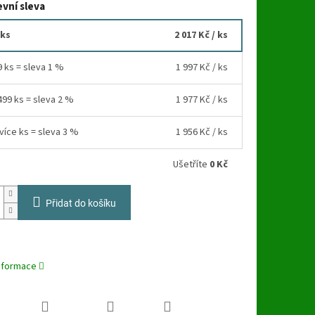
vní sleva
 ks
2 017 Kč
/ ks
9 ks = sleva 1 %
1 997 Kč
/ ks
499 ks = sleva 2 %
1 977 Kč
/ ks
více ks = sleva 3 %
1 956 Kč
/ ks
Ušetříte
0 Kč
Přidat do košíku
informace