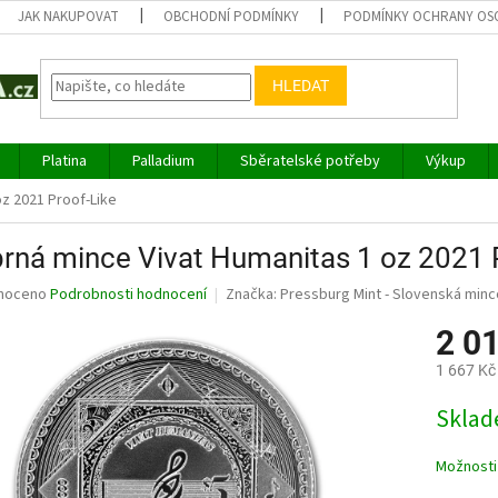
JAK NAKUPOVAT
OBCHODNÍ PODMÍNKY
PODMÍNKY OCHRANY OS
HLEDAT
Platina
Palladium
Sběratelské potřeby
Výkup
oz 2021 Proof-Like
brná mince Vivat Humanitas 1 oz 2021 
né
noceno
Podrobnosti hodnocení
Značka:
Pressburg Mint - Slovenská min
ní
2 0
u
1 667 Kč
Měrná
Sklad
cena:
ek.
Možnosti