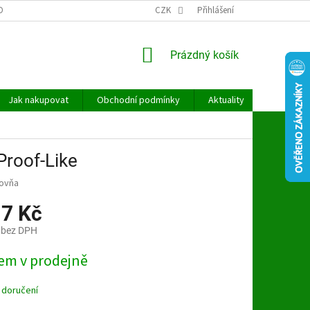
OBNÍCH ÚDAJŮ
CZK
Přihlášení
NÁKUPNÍ
Prázdný košík
KOŠÍK
Jak nakupovat
Obchodní podmínky
Aktuality
Kontakt
Proof-Like
covňa
17 Kč
 bez DPH
em v prodejně
 doručení