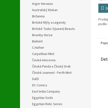
cena:
Argor Heraeus
D
Australský Klokan
Britannia
Prodej
Britské Mýty a Legendy
podle 
Britské Tudor (Queen) Beasts
Brumby Horse
Bulmint
Popi
C.Hafner
Carpathian Mint
Det
Česká mincovna
Čínská Panda a Čínský Drak
Čínské znamení - Perth Mint
Další
DC Comics
East India Company
Egyptian Gods
Egyptian Relic Series