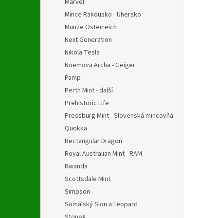
Marvel
Mince Rakousko - Uhersko
Munze Osterreich
Next Generation
Nikola Tesla
Noemova Archa - Geiger
Pamp
Perth Mint - další
Prehistoric Life
Pressburg Mint - Slovenská mincovňa
Quokka
Rectangular Dragon
Royal Australian Mint - RAM
Rwanda
Scottsdale Mint
Simpson
Somálský Slon a Leopard
StoneX