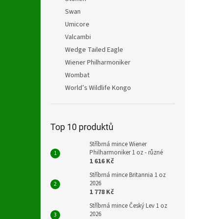
Swan
Umicore
Valcambi
Wedge Tailed Eagle
Wiener Philharmoniker
Wombat
World’s Wildlife Kongo
Top 10 produktů
Stříbrná mince Wiener
Philharmoniker 1 oz - různé
1 616 Kč
Stříbrná mince Britannia 1 oz
2026
1 778 Kč
Stříbrná mince Český Lev 1 oz
2026