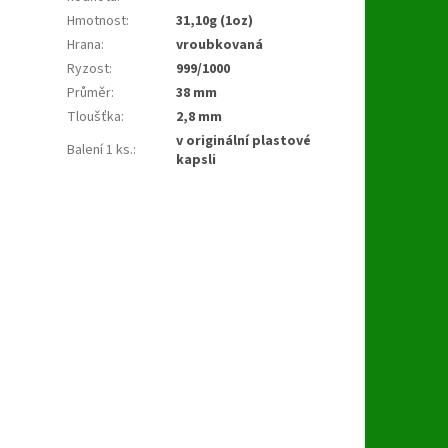
Hmotnost
:
31,10g (1oz)
Hrana
:
vroubkovaná
Ryzost
:
999/1000
Průměr
:
38 mm
Tloušťka
:
2,8 mm
v originální plastové
Balení 1 ks.
:
kapsli