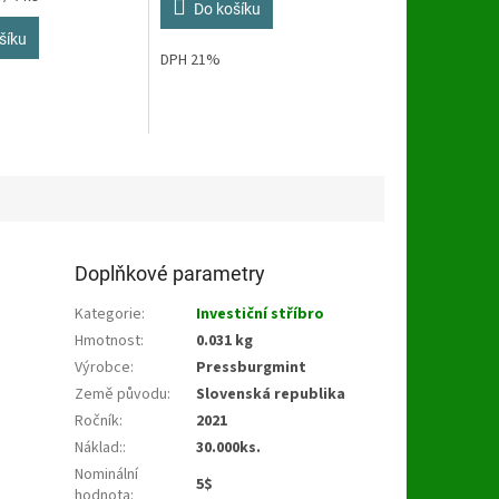
z
Do košíku
5
šíku
hvězdiček.
DPH 21%
Doplňkové parametry
Kategorie
:
Investiční stříbro
Hmotnost
:
0.031 kg
Výrobce
:
Pressburgmint
Země původu
:
Slovenská republika
Ročník
:
2021
Náklad:
:
30.000ks.
Nominální
5$
hodnota
: