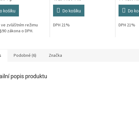
z
z
cena:
cena:
5
5
o košíku
Do košíku
Do ko
hvězdiček.
hvězdiček.
 ve zvláštním režimu
DPH 21%
DPH 21%
§90 zákona o DPH.
s
Podobné (6)
Značka
ailní popis produktu