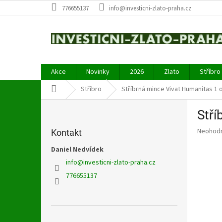
Přejít
776655137
info@investicni-zlato-praha.cz
na
obsah
Akce
Novinky
2026
Zlato
Stříbro
Domů
Stříbro
Stříbrná mince Vivat Humanitas 1 
P
Stří
o
s
Průměr
Neohod
Kontakt
t
hodnoce
r
Daniel Nedvídek
produkt
a
je
info
@
investicni-zlato-praha.cz
0,0
n
776655137
z
n
5
í
hvězdič
p
a
Přeskočit