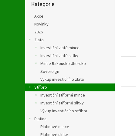
n
kategorie
Kategorie
e
l
Akce
Novinky
2026
Zlato
Investiční zlaté mince
Investiční zlaté slitky
Mince Rakousko Uhersko
Sovereign
Výkup investičního zlata
Stříbro
Investiční stříbrné mince
Investiční stříbrné slitky
Výkup investičního stříbra
Platina
Platinové mince
Platinové slitky