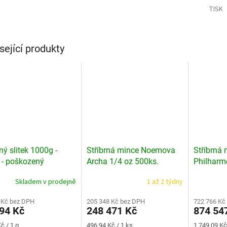
TISK
sející produkty
ný slitek 1000g -
Stříbrná mince Noemova
Stříbrná 
 - poškozený
Archa 1/4 oz 500ks.
Philharm
Masterbox
500ks. M
Skladem v prodejně
1 až 2 týdny
Průměrné
Průměrné
hodnocení
hodnocení
 Kč bez DPH
produktu
205 348 Kč bez DPH
produktu
722 766 Kč
94 Kč
248 471 Kč
874 54
je
je
4,5
3,6
Měrná
Měrná
č / 1 g
496,94 Kč / 1 ks
1 749,09 Kč