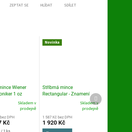
ZEPTAT SE
HLÍDAT
SDÍLET
Novinka
mince Wiener
Stříbrná mince
oniker 1 oz
Rectangular - Znamení
Další
asterbox
Koně 1 oz 2026
produkt
Skladem v
Skladem v
Průměrné
prodejně
prodejně
hodnocení
 bez DPH
produktu
1 587 Kč bez DPH
7 Kč
1 920 Kč
je
3,6
 / 1 ks