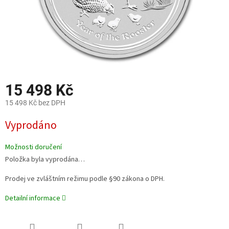
15 498 Kč
15 498 Kč bez DPH
Měrná
Vyprodáno
cena:
Možnosti doručení
Položka byla vyprodána…
Prodej ve zvláštním režimu podle §90 zákona o DPH.
Detailní informace