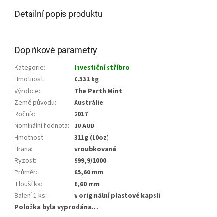
Detailní popis produktu
Doplňkové parametry
Kategorie
:
Investiční stříbro
Hmotnost
:
0.331 kg
Výrobce
:
The Perth Mint
Země původu
:
Austrálie
Ročník
:
2017
Nominální hodnota
:
10 AUD
Hmotnost
:
311g (10oz)
Hrana
:
vroubkovaná
Ryzost
:
999,9/1000
Průměr
:
85,60 mm
Tloušťka
:
6,60 mm
Balení 1 ks.
:
v originální plastové kapsli
Položka byla vyprodána…