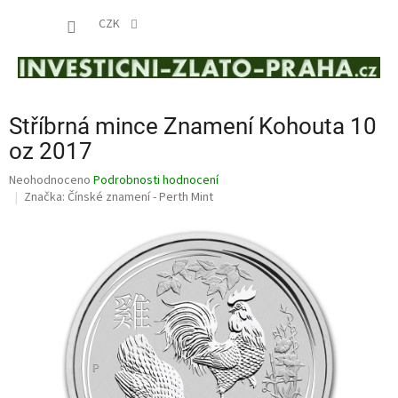
Přejít
NÁKUP
na
CZK
obsah
KOŠÍK
Stříbrná mince Znamení Kohouta 10
oz 2017
Průměrné
Neohodnoceno
Podrobnosti hodnocení
hodnocení
Značka:
Čínské znamení - Perth Mint
produktu
je
0,0
z
5
hvězdiček.