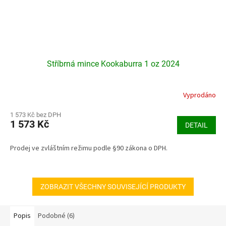
Stříbrná mince Kookaburra 1 oz 2024
Vyprodáno
Průměrné
hodnocení
produktu
1 573 Kč bez DPH
1 573 Kč
je
DETAIL
4,4
z
Prodej ve zvláštním režimu podle §90 zákona o DPH.
5
hvězdiček.
ZOBRAZIT VŠECHNY SOUVISEJÍCÍ PRODUKTY
Popis
Podobné (6)