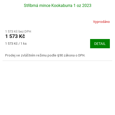
Stříbrná mince Kookaburra 1 oz 2023
Vyprodáno
Průměrné
hodnocení
produktu
1 573 Kč bez DPH
1 573 Kč
je
4,5
Měrná
1 573 Kč / 1 ks
DETAIL
z
cena:
5
Prodej ve zvláštním režimu podle §90 zákona o DPH.
hvězdiček.