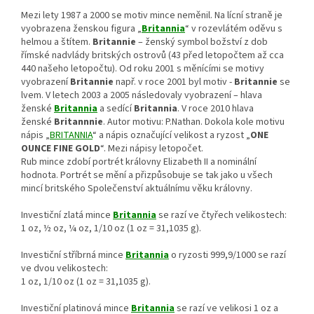
Mezi lety 1987 a 2000 se motiv mince neměnil. Na lícní straně je
vyobrazena ženskou figura „
Britannia
“ v rozevlátém oděvu s
helmou a štítem.
Britannie
– ženský symbol božství z dob
římské nadvlády britských ostrovů (43 před letopočtem až cca
440 našeho letopočtu). Od roku 2001 s měnícími se motivy
vyobrazení
Britannie
např. v roce 2001 byl motiv -
Britannie
se
lvem. V letech 2003 a 2005 následovaly vyobrazení – hlava
ženské
Britannia
a sedící
Britannia
. V roce 2010 hlava
ženské
Britannnie
. Autor motivu: P.Nathan. Dokola kole motivu
nápis „
BRITANNIA
“ a nápis označující velikost a ryzost „
ONE
OUNCE FINE GOLD
“. Mezi nápisy letopočet.
Rub mince zdobí portrét královny Elizabeth II a nominální
hodnota. Portrét se mění a přizpůsobuje se tak jako u všech
mincí britského Společenství aktuálnímu věku královny.
Investiční zlatá mince
Britannia
se razí ve čtyřech velikostech:
1 oz, ½ oz, ¼ oz, 1/10 oz (1 oz = 31,1035 g).
Investiční stříbrná mince
Britannia
o ryzosti 999,9/1000 se razí
ve dvou velikostech:
1 oz, 1/10 oz (1 oz = 31,1035 g).
Investiční platinová mince
Britannia
se razí ve velikosi 1 oz a