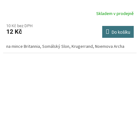
Skladem v prodejně
Průměrné
hodnocení
produktu
10 Kč bez DPH
12 Kč
je
Do košíku
4,2
z
na mince Britannia, Somálský Slon, Krugerrand, Noemova Archa
5
hvězdiček.