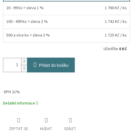
20 - 99 ks = sleva 1 %
1 760 Kč
/ ks
100 - 499 ks = sleva 2 %
1 742 Kč
/ ks
500 a více ks = sleva 3 %
1 725 Kč
/ ks
Ušetříte
0 Kč
Přidat do košíku
DPH 21%
Detailní informace
ZEPTAT SE
HLÍDAT
SDÍLET