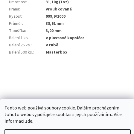
Hmotnost
:
31,10g (1oz)
Hrana
:
vroubkovaná
Ryzost
:
999,9/1000
Průměr
:
38,61 mm
Tloušťka
:
3,00 mm
Balení 1 ks.
:
v plastové kapsičce
Balení 25 ks.
:
v tubě
Balení 500 ks.
:
Masterbox
Z
á
p
a
t
í
Tento web používá soubory cookie. Dalším procházením
tohoto webu vyjadřujete souhlas s jejich používáním.. Více
Vytvořil Shoptet Premium
informací
zde
.