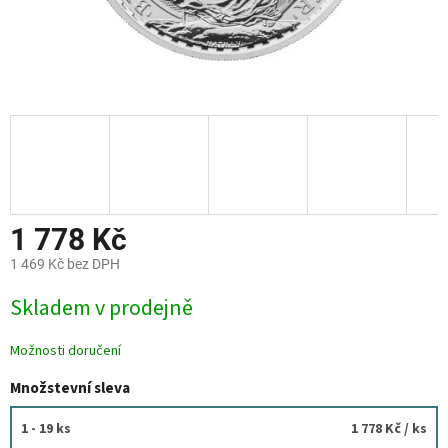
1 778 Kč
1 469 Kč bez DPH
Měrná
Skladem v prodejně
cena:
Možnosti doručení
Množstevní sleva
1 - 19 ks
1 778 Kč
/ ks