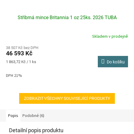
Stříbrná mince Britannia 1 oz 25ks. 2026 TUBA
Skladem v prodejně
Průměrné
hodnocení
produktu
38 507 Kč bez DPH
46 593 Kč
je
4,3
Měrná
1 863,72 Kč / 1 ks
Do košíku
z
cena:
5
DPH 21%
hvězdiček.
ZOBRAZIT VŠECHNY SOUVISEJÍCÍ PRODUKTY
Popis
Podobné (6)
Detailní popis produktu