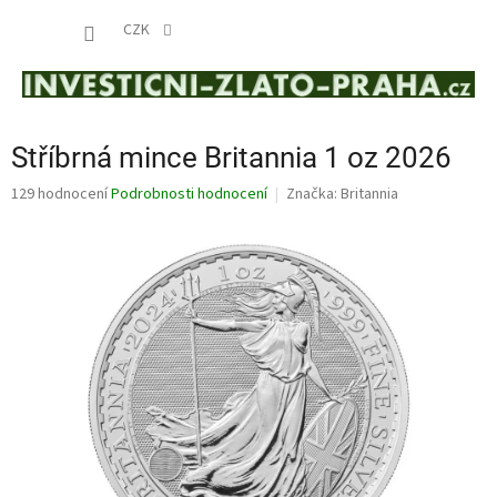
Přejít
NÁKUP
na
CZK
obsah
KOŠÍK
Stříbrná mince Britannia 1 oz 2026
Průměrné
129 hodnocení
Podrobnosti hodnocení
Značka:
Britannia
hodnocení
produktu
je
3,9
z
5
hvězdiček.