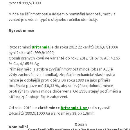
ryzosti 999,5/1000.
Mince se liší hmotností a údajem o nominální hodnotě, motiv a
vzhled je u všech typů u stejného ročníku identický.
Ryzost mince
Ryzost mincí
Britannia
je do roku 2012 22 karátů (916,67/1000)
nyní 24 karátů (999,9/1000).
Obsah drahých kovů ve variantě do roku 2012: 91,67 % Au; 4,165
% Cu, 4,165 % Ag
Příměsy mědi a stříbra zvyšují hmotnost mince (obsah Au, je
vždy zachován, viz. tabulka), zlepšují mechanické vlastnosti a
mince je odolnější proti otěru. Do roku 1989 se jako příměs
používala pouze měď 8,33 %, aby se zvýšila odolnost mince
proti rýhám. Barva mince dočervena. Od 1990 stejný podíl mědi a
stříbra způsobuje žluté zabarvení.
Od roku 2013 se
zlatá mince
Britannia 1 oz
razí s ryzostí
24karátů (999,9/1000 Au a s rozměry:38,6 x 1,8mm.
Obsah
Nominální
Označení
Velikost
Ryzost
ryzího
Hmotnost
Rozměry
DP