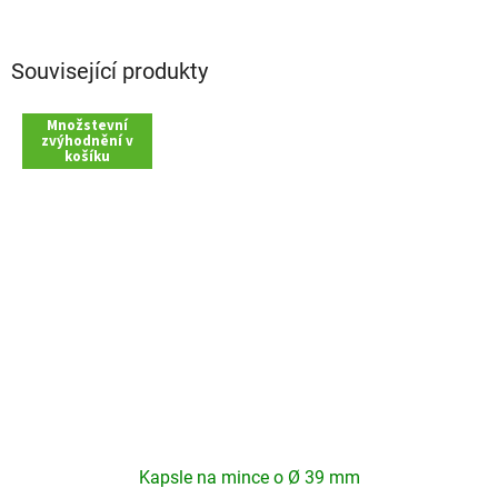
Související produkty
Množstevní
zvýhodnění v
košíku
Kapsle na mince o Ø 39 mm