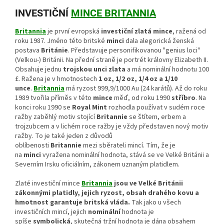
INVESTIČNÍ
MINCE BRITANNIA
Britannia
je první evropská
investiční zlatá mince
, ražená od
roku 1987. Jméno této britské
minci
dala alegorická ženská
postava
Británie
. Představuje personifikovanou "genius loci"
(Velkou-) Británii. Na přední straně je portrét královny Elizabeth II.
Obsahuje jednu
trojskou unci zlata
a má nominální hodnotu 100
£. Ražena je v hmotnostech
1 oz, 1/2 oz, 1/4 oz a 1/10
unce
.
Britannia
má ryzost 999,9/1000 Au (24 karátů). Až do roku
1989 tvořila příměs v této
mince
měď, od roku 1990
stříbro
. Na
konci roku 1990 se
Royal Mint
rozhodla používat v sudém roce
ražby zaběhlý motiv stojící
Britannie
se štítem, erbem a
trojzubcem a v lichém roce ražby je vždy představen nový motiv
ražby. To je také jeden z důvodů
oblíbenosti
Britannie
mezi sběrateli mincí. Tím, že je
na
minci
vyražena nominální hodnota, stává se ve Velké Británii a
Severním Irsku oficiálním, zákonem uznaným platidlem.
Zlaté investiční mince
Britannia
jsou ve Velké Británii
zákonnými platidly, jejich ryzost, obsah drahého kovu a
hmotnost garantuje britská vláda.
Tak jako u všech
investičních mincí, jejich
nominální
hodnota je
spíše
symbolická
, skutečná tržní hodnota je dána obsahem