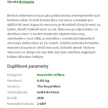
Výroba
Britannie
Britská státní mincovna je jako jediná instituce kompetentní razit
britskou měnu. Kromě britské libry razí mince a medaile pro
dalších 60 zemí. Kapacita mincovny je 90 miliónů různých mincí za
týden, téměř 5 biliónů mincí za rok. Mincovna je odpovědna i za
distribuci mincí. V novém moderním objektu mincovny,
otevřeném v roce 1968, je umístěna v osmdesáti kabinetech
obrovská sbírka mincí ze 16. století. Zvláštní jednotka britského
ministerstva policie střeží mincovnu 24 hodin denně. Historie
mincovny se datuje od roku 886, kdy byla založena anglickým
králem Alfredem Velikým.
Doplňkové parametry
Kategorie
:
Investiční stříbro
Hmotnost
:
0.031 kg
Výrobce
:
The Royal Mint
Země původu
:
Velká Británie
Ročník
:
2026
Nominální hodnota
:
2 GBP