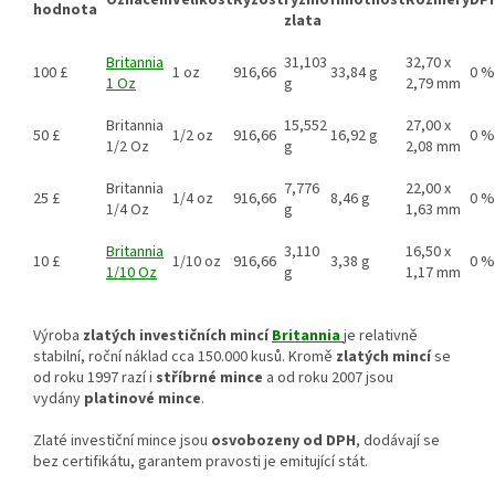
hodnota
zlata
Britannia
31,103
32,70 x
100 £
1 oz
916,66
33,84 g
0 %
1 Oz
g
2,79 mm
Britannia
15,552
27,00 x
50 £
1/2 oz
916,66
16,92 g
0 %
1/2 Oz
g
2,08 mm
Britannia
7,776
22,00 x
25 £
1/4 oz
916,66
8,46 g
0 %
1/4 Oz
g
1,63 mm
Britannia
3,110
16,50 x
10 £
1/10 oz
916,66
3,38 g
0 %
1/10 Oz
g
1,17 mm
Výroba
zlatých investičních mincí
Britannia
je relativně
stabilní, roční náklad cca 150.000 kusů. Kromě
zlatých mincí
se
od roku 1997 razí i
stříbrné mince
a od roku 2007 jsou
vydány
platinové mince
.
Zlaté investiční mince jsou
osvobozeny od DPH
, dodávají se
bez certifikátu, garantem pravosti je emitující stát.