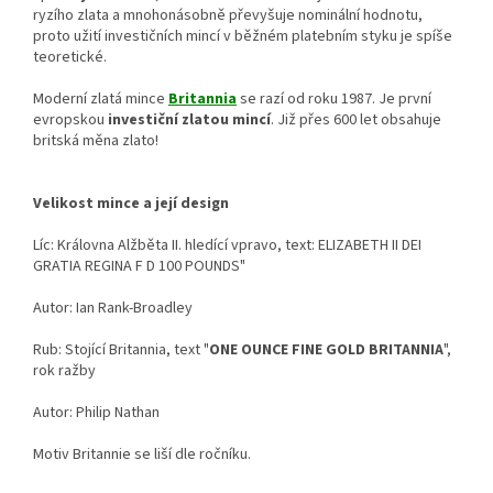
ryzího zlata a mnohonásobně převyšuje nominální hodnotu,
proto užití investičních mincí v běžném platebním styku je spíše
teoretické.
Moderní zlatá mince
Britannia
se razí od roku 1987. Je první
evropskou
investiční zlatou mincí
. Již přes 600 let obsahuje
britská měna zlato!
Velikost mince a její design
Líc: Královna Alžběta II. hledící vpravo, text: ELIZABETH II DEI
GRATIA REGINA F D 100 POUNDS"
Autor: Ian Rank-Broadley
Rub: Stojící Britannia, text "
ONE OUNCE FINE GOLD BRITANNIA
",
rok ražby
Autor: Philip Nathan
Motiv Britannie se liší dle ročníku.