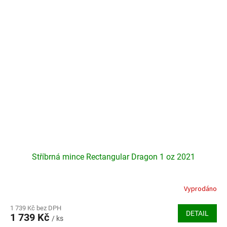
Stříbrná mince Rectangular Dragon 1 oz 2021
Vyprodáno
Průměrné
hodnocení
produktu
1 739 Kč bez DPH
DETAIL
1 739 Kč
je
/ ks