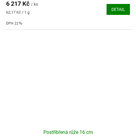
6 217 Kč
je
/ ks
DETAIL
3,6
Měrná
62,17 Kč / 1 g
z
cena:
5
DPH 21%
hvězdiček.
Postříbřená růže 16 cm