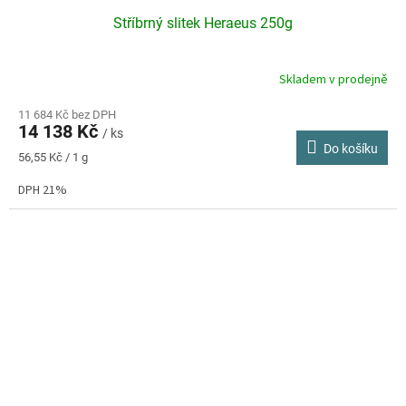
Stříbrný slitek Heraeus 250g
Skladem v prodejně
11 684 Kč bez DPH
14 138 Kč
/ ks
Do košíku
Měrná
56,55 Kč / 1 g
cena:
DPH 21%