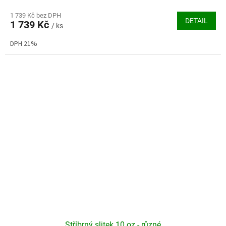
hodnocení
produktu
1 739 Kč bez DPH
DETAIL
1 739 Kč
je
/ ks
3,6
DPH 21%
z
5
hvězdiček.
Stříbrný slitek 10 oz - různé