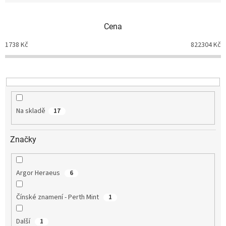
í
p
Cena
r
o
1738
Kč
822304
Kč
d
u
k
t
ů
Na skladě
17
Značky
Argor Heraeus
6
Čínské znamení - Perth Mint
1
Další
1