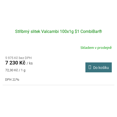
Stříbrný slitek Valcambi 100x1g $1 CombiBar®
Skladem v prodejně
Průměrné
hodnocení
produktu
5 975 Kč bez DPH
7 230 Kč
je
/ ks
Do košíku
5,0
Měrná
72,30 Kč / 1 g
z
cena:
5
DPH 21%
hvězdiček.