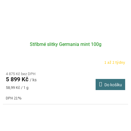
Stříbrné slitky Germania mint 100g
1 až 2 týdny
4 875 Kč bez DPH
5 899 Kč
/ ks
Do košíku
Měrná
58,99 Kč / 1 g
cena:
DPH 21%