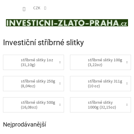
Přejít
NÁKUP
na
CZK
obsah
KOŠÍK
Investiční stříbrné slitky
stříbrné slitky 1oz
stříbrné slitky 100g
(31,10g)
(3,22oz)
stříbrné slitky 250g
stříbrné slitky 311g
(8,04oz)
(10 oz)
stříbrné slitky 500g
stříbrné slitky
(16,08oz)
1000g (32,15oz)
Nejprodávanější