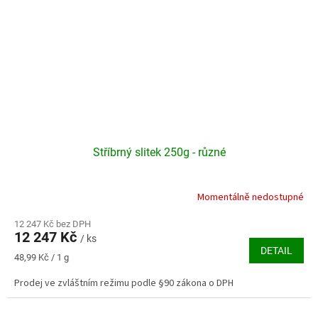
Stříbrný slitek 250g - různé
Momentálně nedostupné
12 247 Kč bez DPH
12 247 Kč
/ ks
DETAIL
Měrná
48,99 Kč / 1 g
cena:
Prodej ve zvláštním režimu podle §90 zákona o DPH