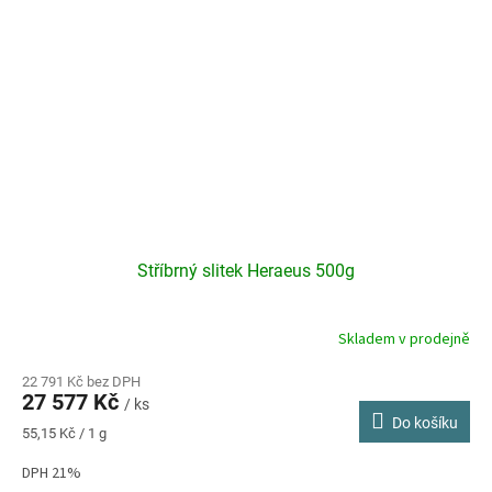
Stříbrný slitek Heraeus 500g
Skladem v prodejně
Průměrné
hodnocení
produktu
22 791 Kč bez DPH
27 577 Kč
je
/ ks
Do košíku
5,0
Měrná
55,15 Kč / 1 g
z
cena:
5
DPH 21%
hvězdiček.