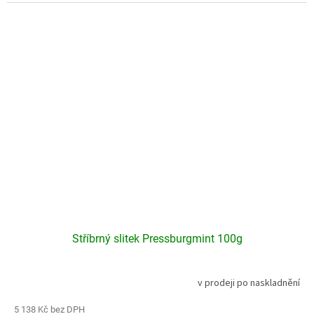
Stříbrný slitek Pressburgmint 100g
v prodeji po naskladnění
Průměrné
hodnocení
produktu
5 138 Kč bez DPH