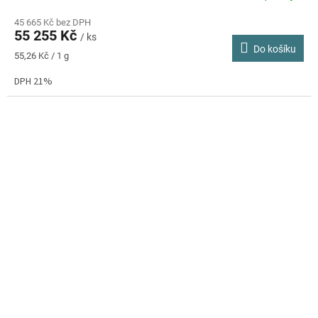
45 665 Kč bez DPH
55 255 Kč
/ ks
Do košíku
Měrná
55,26 Kč / 1 g
cena:
DPH 21%