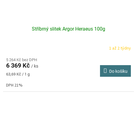
Stříbrný slitek Argor Heraeus 100g
1 až 2 týdny
Průměrné
hodnocení
produktu
5 264 Kč bez DPH
6 369 Kč
je
/ ks
Do košíku
4,6
Měrná
63,69 Kč / 1 g
z
cena:
5
DPH 21%
hvězdiček.