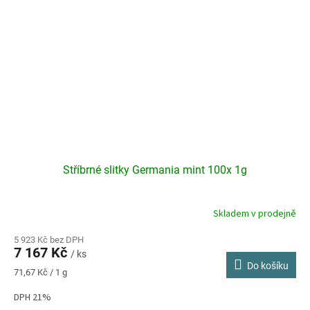
Stříbrné slitky Germania mint 100x 1g
Skladem v prodejně
5 923 Kč bez DPH
7 167 Kč
/ ks
Do košíku
Měrná
71,67 Kč / 1 g
cena:
DPH 21%