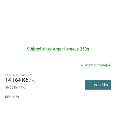
Stříbrný slitek Argor Heraeus 250g
Skladem v prodejně
Průměrné
hodnocení
produktu
11 706 Kč bez DPH
14 164 Kč
je
/ ks
Do košíku
3,0
Měrná
56,66 Kč / 1 g
z
cena:
5
DPH 21%
hvězdiček.