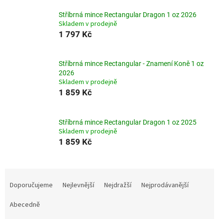
Stříbrná mince Rectangular Dragon 1 oz 2026
Skladem v prodejně
1 797 Kč
Stříbrná mince Rectangular - Znamení Koně 1 oz
2026
Skladem v prodejně
1 859 Kč
Stříbrná mince Rectangular Dragon 1 oz 2025
Skladem v prodejně
1 859 Kč
Ř
a
Doporučujeme
Nejlevnější
Nejdražší
Nejprodávanější
z
e
Abecedně
n