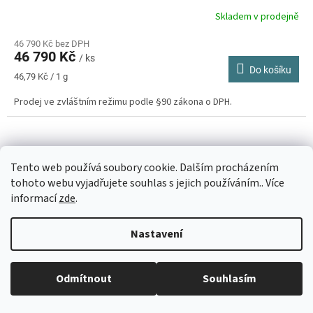
Skladem v prodejně
46 790 Kč bez DPH
46 790 Kč
/ ks
Do košíku
Měrná
46,79 Kč / 1 g
cena:
Prodej ve zvláštním režimu podle §90 zákona o DPH.
Tento web používá soubory cookie. Dalším procházením
tohoto webu vyjadřujete souhlas s jejich používáním.. Více
informací
zde
.
Nastavení
Běžná otevírací doba: Pondělí: 8:30 - 16:00 Úterý: 9:00 -17:00 Středa: 8:30
Odmítnout
Souhlasím
- 16:00 Čtvrtek: zavřeno Pátek: zavřeno