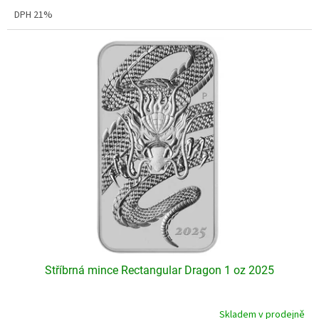
3,6
DPH 21%
z
5
hvězdiček.
Stříbrná mince Rectangular Dragon 1 oz 2025
Skladem v prodejně
Průměrné