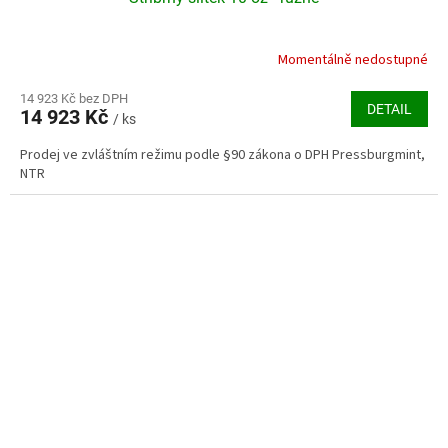
Momentálně nedostupné
Průměrné
hodnocení
produktu
14 923 Kč bez DPH
DETAIL
14 923 Kč
je
/ ks
5,0
Prodej ve zvláštním režimu podle §90 zákona o DPH Pressburgmint,
z
NTR
5
hvězdiček.