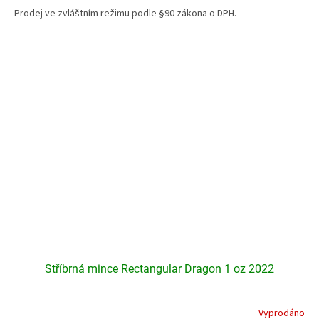
3,6
Prodej ve zvláštním režimu podle §90 zákona o DPH.
z
5
hvězdiček.
Stříbrná mince Rectangular Dragon 1 oz 2022
Vyprodáno
Průměrné