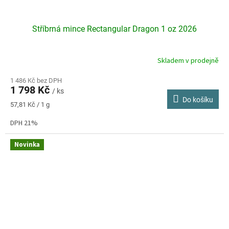
Stříbrná mince Rectangular Dragon 1 oz 2026
Skladem v prodejně
Průměrné
hodnocení
produktu
1 486 Kč bez DPH
1 798 Kč
je
/ ks
Do košíku
5,0
Měrná
57,81 Kč / 1 g
z
cena:
5
DPH 21%
hvězdiček.
Novinka