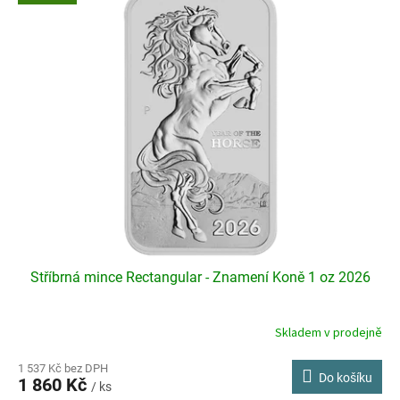
ý
p
i
s
p
r
o
d
u
k
t
ů
Stříbrná mince Rectangular - Znamení Koně 1 oz 2026
Skladem v prodejně
Průměrné
hodnocení
produktu
1 537 Kč bez DPH
Do košíku
1 860 Kč
je
/ ks