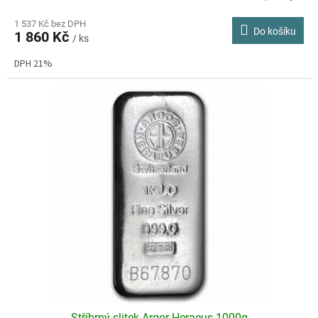
hodnocení
produktu
1 537 Kč bez DPH
Do košíku
1 860 Kč
je
/ ks
4,5
DPH 21%
z
5
hvězdiček.
Stříbrný slitek Argor Heraeus 1000g