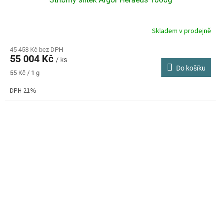
Skladem v prodejně
Průměrné
hodnocení
produktu
45 458 Kč bez DPH
55 004 Kč
je
/ ks
Do košíku
5,0
Měrná
55 Kč / 1 g
z
cena:
5
DPH 21%
hvězdiček.