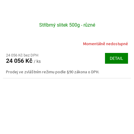
Stříbrný slitek 500g - různé
Momentálně nedostupné
Průměrné
hodnocení
produktu
24 056 Kč bez DPH
DETAIL
24 056 Kč
je
/ ks
5,0
Prodej ve zvláštním režimu podle §90 zákona o DPH.
z
5
hvězdiček.