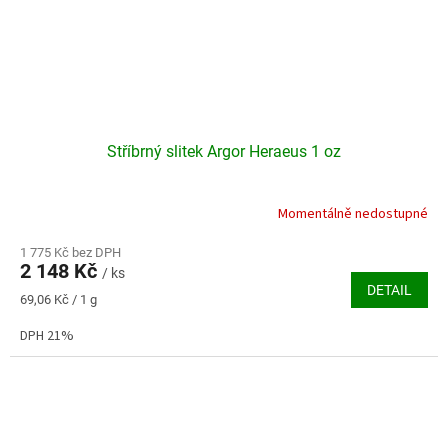
Stříbrný slitek Argor Heraeus 1 oz
Momentálně nedostupné
1 775 Kč bez DPH
2 148 Kč
/ ks
DETAIL
Měrná
69,06 Kč / 1 g
cena:
DPH 21%