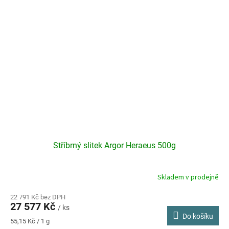
Stříbrný slitek Argor Heraeus 500g
Skladem v prodejně
22 791 Kč bez DPH
27 577 Kč
/ ks
Do košíku
Měrná
55,15 Kč / 1 g