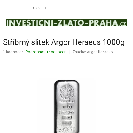
Přejít
NÁKUP
na
CZK
obsah
KOŠÍK
Stříbrný slitek Argor Heraeus 1000g
Průměrné
1 hodnocení
Podrobnosti hodnocení
Značka:
Argor Heraeus
hodnocení
produktu
je
5,0
z
5
hvězdiček.