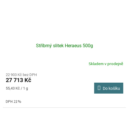
Stříbrný slitek Heraeus 500g
Skladem v prodejně
Průměrné
hodnocení
produktu
22 903 Kč bez DPH
27 713 Kč
je
5,0
Měrná
55,43 Kč / 1 g
Do košíku
z
cena:
5
DPH 21%
hvězdiček.