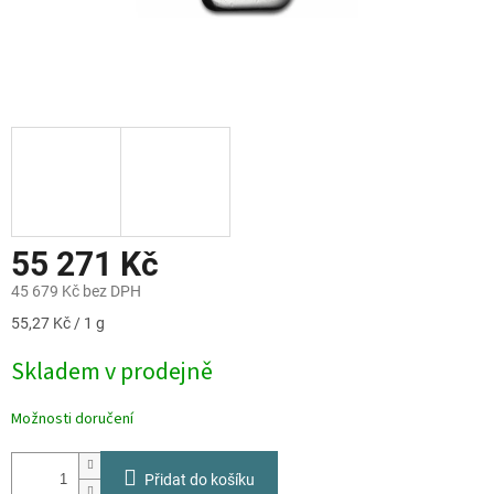
55 271 Kč
45 679 Kč bez DPH
Měrná
55,27 Kč / 1 g
cena:
Skladem v prodejně
Možnosti doručení
Přidat do košíku