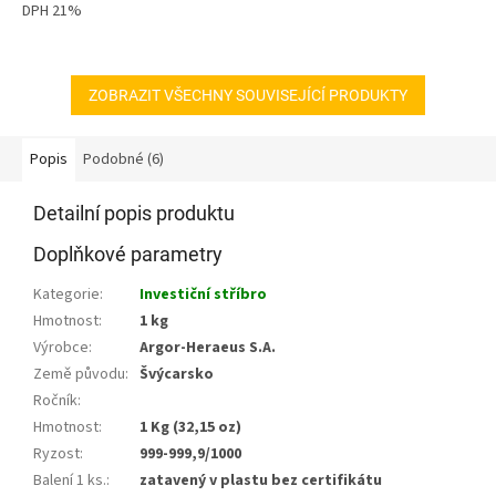
DPH 21%
hvězdiček.
ZOBRAZIT VŠECHNY SOUVISEJÍCÍ PRODUKTY
Popis
Podobné (6)
Detailní popis produktu
Doplňkové parametry
Kategorie
:
Investiční stříbro
Hmotnost
:
1 kg
Výrobce
:
Argor-Heraeus S.A.
Země původu
:
Švýcarsko
Ročník
:
Hmotnost
:
1 Kg (32,15 oz)
Ryzost
:
999-999,9/1000
Balení 1 ks.
:
zatavený v plastu bez certifikátu