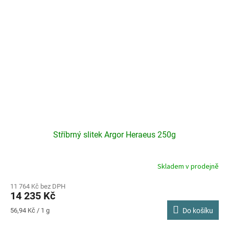
Stříbrný slitek Argor Heraeus 250g
Skladem v prodejně
Průměrné
hodnocení
produktu
11 764 Kč bez DPH
14 235 Kč
je
3,0
Měrná
56,94 Kč / 1 g
Do košíku
z
cena:
5