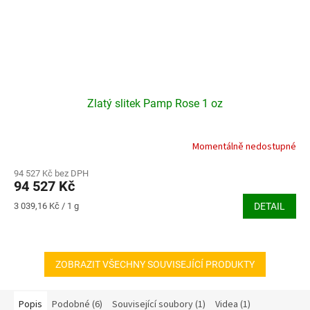
Zlatý slitek Pamp Rose 1 oz
Momentálně nedostupné
94 527 Kč bez DPH
94 527 Kč
Měrná
3 039,16 Kč / 1 g
DETAIL
cena:
ZOBRAZIT VŠECHNY SOUVISEJÍCÍ PRODUKTY
Popis
Podobné (6)
Související soubory (1)
Videa (1)