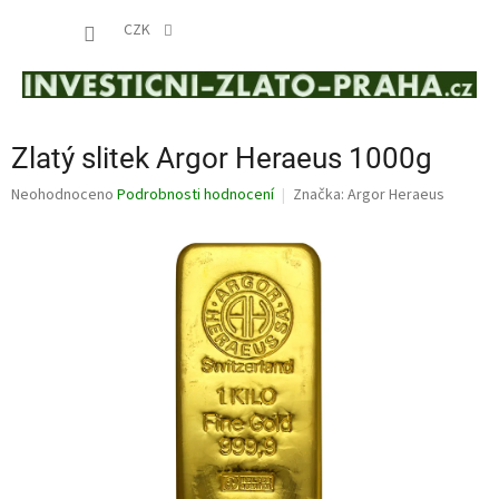
Přejít
NÁKUP
na
CZK
obsah
KOŠÍK
Zlatý slitek Argor Heraeus 1000g
Průměrné
Neohodnoceno
Podrobnosti hodnocení
Značka:
Argor Heraeus
hodnocení
produktu
je
0,0
z
5
hvězdiček.