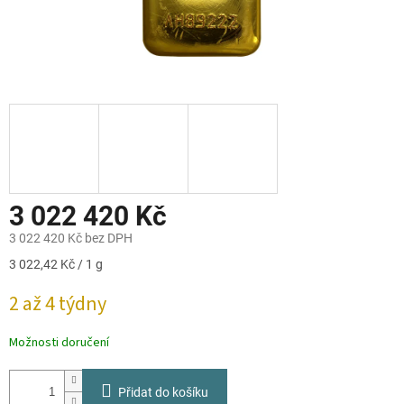
3 022 420 Kč
3 022 420 Kč bez DPH
Měrná
3 022,42 Kč / 1 g
cena:
2 až 4 týdny
Možnosti doručení
Přidat do košíku