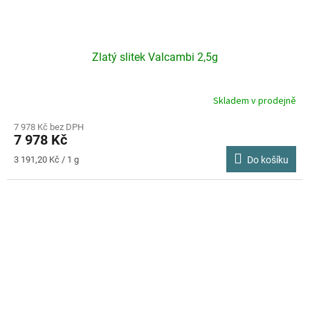
Zlatý slitek Valcambi 2,5g
Skladem v prodejně
7 978 Kč bez DPH
7 978 Kč
Měrná
3 191,20 Kč / 1 g
Do košíku
cena: