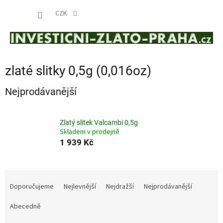
Přejít
NÁKUP
na
CZK
obsah
KOŠÍK
zlaté slitky 0,5g (0,016oz)
Nejprodávanější
Zlatý slitek Valcambi 0,5g
Skladem v prodejně
1 939 Kč
Ř
a
Doporučujeme
Nejlevnější
Nejdražší
Nejprodávanější
z
e
Abecedně
n