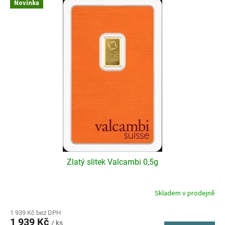
Novinka
ý
p
i
s
p
r
o
d
u
k
t
ů
Zlatý slitek Valcambi 0,5g
Skladem v prodejně
1 939 Kč bez DPH
1 939 Kč
/ ks