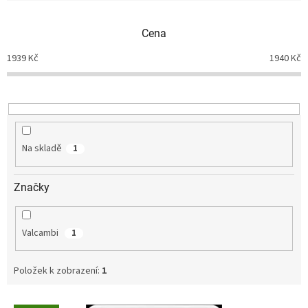
í
p
Cena
r
o
1939
Kč
1940
Kč
d
u
k
t
ů
Na skladě
1
Značky
Valcambi
1
Položek k zobrazení:
1
V