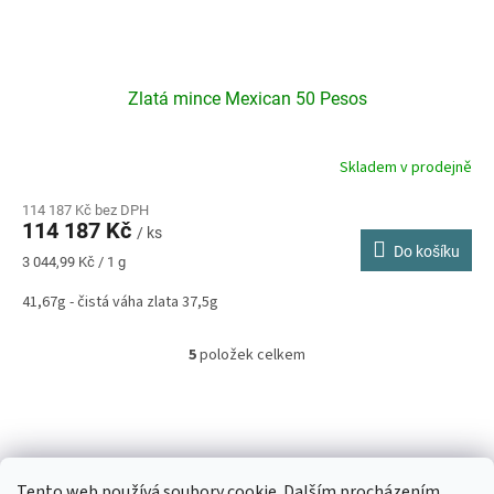
Zlatá mince Mexican 50 Pesos
Skladem v prodejně
114 187 Kč bez DPH
114 187 Kč
/ ks
Do košíku
Měrná
3 044,99 Kč / 1 g
cena:
41,67g - čistá váha zlata 37,5g
5
položek celkem
O
v
l
Z
á
á
d
p
a
a
c
Tento web používá soubory cookie. Dalším procházením