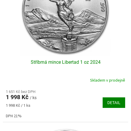
k
r
t
o
ů
d
u
k
t
ů
Stříbrná mince Libertad 1 oz 2024
Skladem v prodejně
Průměrné
hodnocení
produktu
1 651 Kč bez DPH
1 998 Kč
je
/ ks
DETAIL
3,9
Měrná
1 998 Kč / 1 ks
z
cena:
5
DPH 21%
hvězdiček.