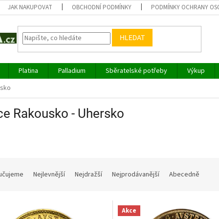
JAK NAKUPOVAT
OBCHODNÍ PODMÍNKY
PODMÍNKY OCHRANY OS
HLEDAT
Platina
Palladium
Sběratelské potřeby
Výkup
rsko
ce Rakousko - Uhersko
učujeme
Nejlevnější
Nejdražší
Nejprodávanější
Abecedně
Akce