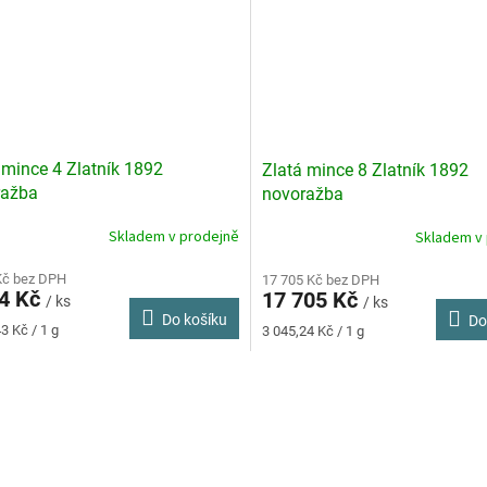
 mince 4 Zlatník 1892
Zlatá mince 8 Zlatník 1892
ražba
novoražba
Skladem v prodejně
Skladem v
rné
Průměrné
cení
hodnocení
ktu
Kč bez DPH
produktu
17 705 Kč bez DPH
74 Kč
17 705 Kč
je
/ ks
/ ks
Do košíku
Do
5,0
Měrná
3 Kč / 1 g
3 045,24 Kč / 1 g
z
cena:
5
O
ček.
hvězdiček.
v
l
á
d
a