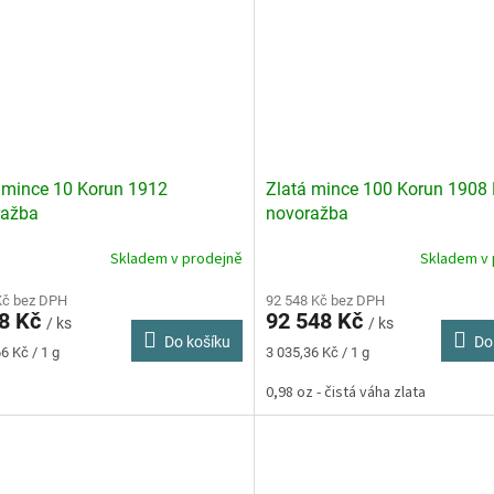
 mince 10 Korun 1912
Zlatá mince 100 Korun 1908
ražba
novoražba
Skladem v prodejně
Skladem v 
rné
cení
ktu
Kč bez DPH
92 548 Kč bez DPH
18 Kč
92 548 Kč
/ ks
/ ks
Do košíku
Do
Měrná
6 Kč / 1 g
3 035,36 Kč / 1 g
cena:
0,98 oz - čistá váha zlata
ček.