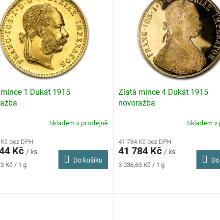
 mince 1 Dukát 1915
Zlatá mince 4 Dukát 1915
ražba
novoražba
Skladem v prodejně
Skladem v 
rné
Průměrné
cení
hodnocení
ktu
 Kč bez DPH
produktu
41 784 Kč bez DPH
544 Kč
41 784 Kč
je
/ ks
/ ks
Do košíku
Do
3,7
Měrná
3 Kč / 1 g
3 036,63 Kč / 1 g
z
cena:
5
ček.
hvězdiček.