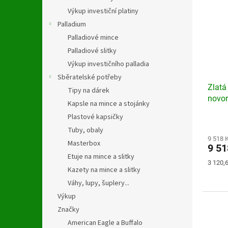
Výkup investiční platiny
Palladium
Palladiové mince
Palladiové slitky
Výkup investičního palladia
Sběratelské potřeby
Zlatá
Tipy na dárek
novo
Kapsle na mince a stojánky
Plastové kapsičky
Průmě
Tuby, obaly
hodno
produ
9 518 
Masterbox
9 5
je
Etuje na mince a slitky
4,5
Měrná
3 120,6
z
Kazety na mince a slitky
cena:
5
Váhy, lupy, šuplery...
hvězdi
Výkup
Značky
American Eagle a Buffalo