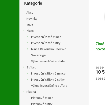
n
kategorie
Kategorie
p
p
e
i
r
l
Akce
s
o
p
Novinky
d
r
u
2026
o
k
Zlato
d
t
Investiční zlaté mince
u
ů
Investiční zlaté slitky
Zlatá
k
Mince Rakousko Uhersko
novo
t
ů
Sovereign
Průmě
Výkup investičního zlata
hodno
Stříbro
produ
10 544
10 
je
Investiční stříbrné mince
4,7
Měrná
3 064,2
Investiční stříbrné slitky
z
cena:
Výkup investičního stříbra
5
hvězdi
Platina
Platinové mince
Platinové slitky