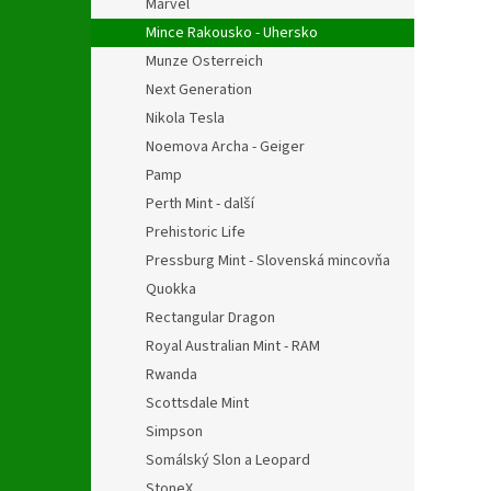
Marvel
Mince Rakousko - Uhersko
Munze Osterreich
Next Generation
Nikola Tesla
Noemova Archa - Geiger
Pamp
Perth Mint - další
Prehistoric Life
Pressburg Mint - Slovenská mincovňa
Quokka
Rectangular Dragon
Royal Australian Mint - RAM
Rwanda
Scottsdale Mint
Simpson
Somálský Slon a Leopard
StoneX