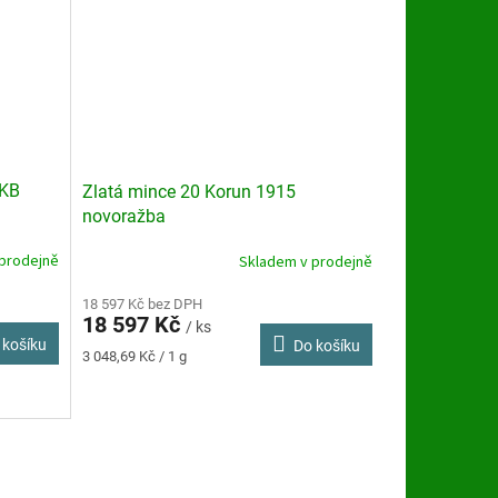
 KB
Zlatá mince 20 Korun 1915
novoražba
prodejně
Skladem v prodejně
Průměrné
hodnocení
produktu
18 597 Kč bez DPH
18 597 Kč
je
/ ks
 košíku
Do košíku
4,5
Měrná
3 048,69 Kč / 1 g
z
cena:
5
hvězdiček.