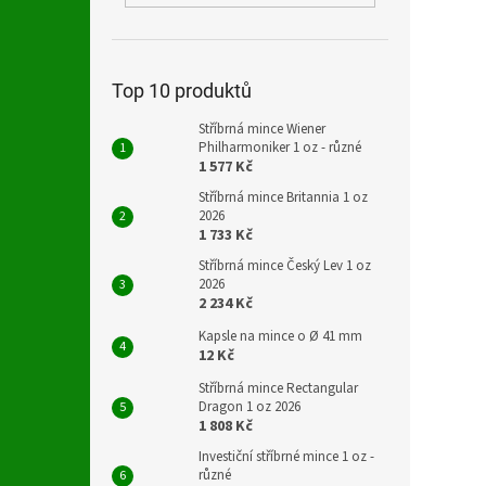
Top 10 produktů
Stříbrná mince Wiener
Philharmoniker 1 oz - různé
1 577 Kč
Stříbrná mince Britannia 1 oz
2026
1 733 Kč
Stříbrná mince Český Lev 1 oz
2026
2 234 Kč
Kapsle na mince o Ø 41 mm
12 Kč
Stříbrná mince Rectangular
Dragon 1 oz 2026
1 808 Kč
Investiční stříbrné mince 1 oz -
různé