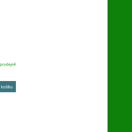
 prodejně
 košíku