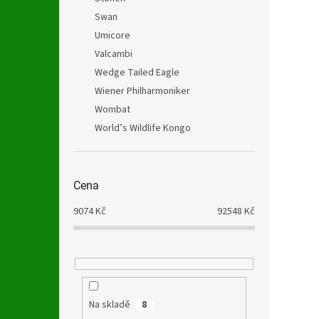
Swan
Umicore
Valcambi
Wedge Tailed Eagle
Wiener Philharmoniker
Wombat
World’s Wildlife Kongo
Cena
9074
Kč
92548
Kč
Na skladě
8