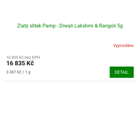
Zlatý slitek Pamp - Diwali Lakshmi & Rangoli 5g
Vyprodáno
16 835 Kč bez DPH
16 835 Kč
Měrná
3 367 Kč / 1 g
DETAIL
cena: