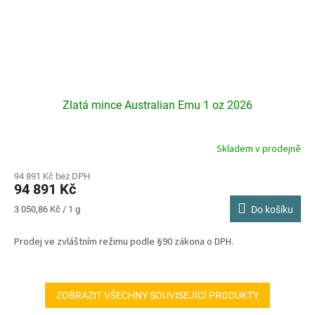
Zlatá mince Australian Emu 1 oz 2026
Skladem v prodejně
94 891 Kč bez DPH
94 891 Kč
Měrná
3 050,86 Kč / 1 g
Do košíku
cena:
Prodej ve zvláštním režimu podle §90 zákona o DPH.
ZOBRAZIT VŠECHNY SOUVISEJÍCÍ PRODUKTY