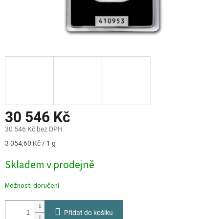
30 546 Kč
30 546 Kč bez DPH
Měrná
3 054,60 Kč / 1 g
cena:
Skladem v prodejně
Možnosti doručení
Přidat do košíku