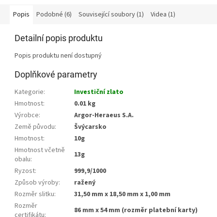
Popis
Podobné (6)
Související soubory (1)
Videa (1)
Detailní popis produktu
Popis produktu není dostupný
Doplňkové parametry
Kategorie
:
Investiční zlato
Hmotnost
:
0.01 kg
Výrobce
:
Argor-Heraeus S.A.
Země původu
:
Švýcarsko
Hmotnost
:
10g
Hmotnost včetně
13g
obalu
:
Ryzost
:
999,9/1000
Způsob výroby
:
ražený
Rozměr slitku
:
31,50 mm x 18,50 mm x 1,00 mm
Rozměr
86 mm x 54 mm (rozměr platební karty)
certifikátu
: