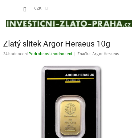
Přejít
NÁKUP
na
CZK
obsah
KOŠÍK
Zlatý slitek Argor Heraeus 10g
Průměrné
24 hodnocení
Podrobnosti hodnocení
Značka:
Argor Heraeus
hodnocení
produktu
je
3,8
z
5
hvězdiček.