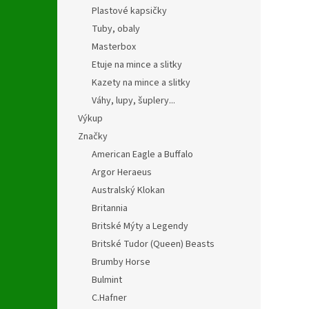
Plastové kapsičky
Tuby, obaly
Masterbox
Etuje na mince a slitky
Kazety na mince a slitky
Váhy, lupy, šuplery...
Výkup
Značky
American Eagle a Buffalo
Argor Heraeus
Australský Klokan
Britannia
Britské Mýty a Legendy
Britské Tudor (Queen) Beasts
Brumby Horse
Bulmint
C.Hafner