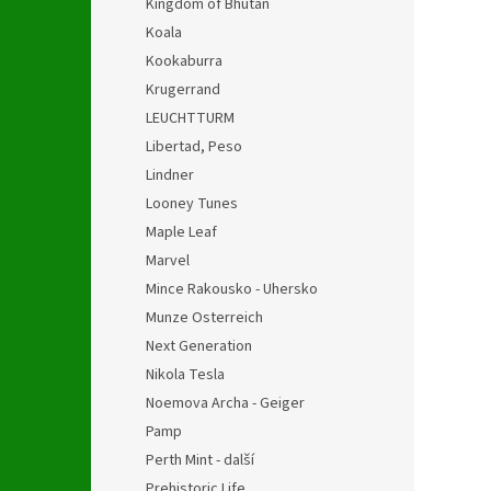
Kingdom of Bhutan
Koala
Kookaburra
Krugerrand
LEUCHTTURM
Libertad, Peso
Lindner
Looney Tunes
Maple Leaf
Marvel
Mince Rakousko - Uhersko
Munze Osterreich
Next Generation
Nikola Tesla
Noemova Archa - Geiger
Pamp
Perth Mint - další
Prehistoric Life