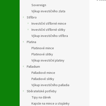
z
cena:
Sovereign
5
hvězdi
Výkup investičního zlata
Stříbro
Investiční stříbrné mince
Investiční stříbrné slitky
Výkup investičního stříbra
Platina
Platinové mince
Platinové slitky
Výkup investiční platiny
Palladium
Palladiové mince
Palladiové slitky
Výkup investičního palladia
Sběratelské potřeby
Tipy na dárek
Kapsle na mince a stojánky