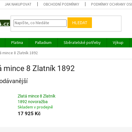
JAK NAKUPOVAT
OBCHODNÍ PODMÍNKY
PODMÍNKY OCHRANY OS
HLEDAT
Platina
Palladium
Sběratelské potřeby
Výkup
á mince 8 Zlatník 1892
á mince 8 Zlatník 1892
odávanější
Zlatá mince 8 Zlatník
1892 novoražba
Skladem v prodejně
17 925 Kč