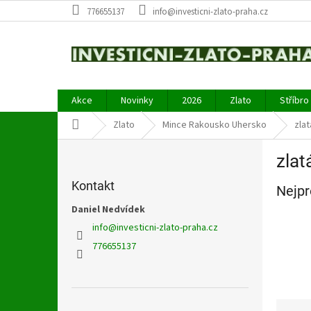
Přejít
776655137
info@investicni-zlato-praha.cz
na
obsah
Akce
Novinky
2026
Zlato
Stříbro
Domů
Zlato
Mince Rakousko Uhersko
zlat
P
zlat
o
s
Kontakt
Nejpr
t
r
Daniel Nedvídek
a
info
@
investicni-zlato-praha.cz
n
776655137
n
í
p
a
Ř
Přeskočit