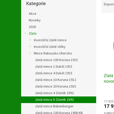
n
kategorie
Kategorie
a
Dopor
e
z
l
Akce
e
V
n
Novinky
ý
í
2026
p
p
Zlato
i
r
Investiční zlaté mince
s
o
Investiční zlaté slitky
p
d
Mince Rakousko Uhersko
r
u
o
k
zlatá mince 100 Koruna 1915
d
t
zlatá mince 1 Dukát 1915
u
ů
zlatá mince 4 Dukát 1915
Zlatá
k
zlatá mince 10 Koruna 1912
novo
t
zlatá mince 20 Koruna 1915
ů
Průmě
zlatá mince 4 Zlatník 1892
hodno
zlatá mince 8 Zlatník 1892
produ
17 925
17 
zlatá mince Babenberger
je
5,0
zlatá mince 100 Koruna 1908 KB
Měrná
3 083,0