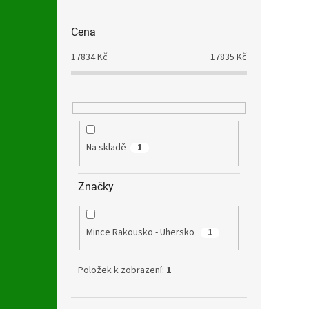
Cena
17834
Kč
17835
Kč
Na skladě
1
Značky
Mince Rakousko - Uhersko
1
Položek k zobrazení:
1