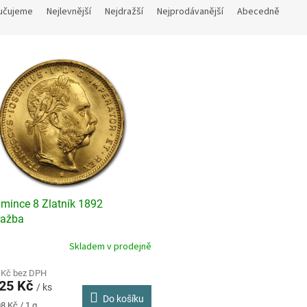
učujeme
Nejlevnější
Nejdražší
Nejprodávanější
Abecedně
 mince 8 Zlatník 1892
ražba
Skladem v prodejně
rné
cení
ktu
 Kč bez DPH
925 Kč
/ ks
Do košíku
8 Kč / 1 g