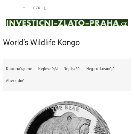
Přejít
NÁKUP
na
CZK
obsah
KOŠÍK
World’s Wildlife Kongo
Ř
a
Doporučujeme
Nejlevnější
Nejdražší
Nejprodávanější
z
e
Abecedně
n
í
V
p
ý
r
p
o
i
d
s
u
p