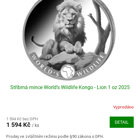
Stříbrná mince World’s Wildlife Kongo - Lion 1 oz 2025
Vyprodáno
Průměrné
hodnocení
produktu
1 594 Kč bez DPH
DETAIL
1 594 Kč
je
/ ks
4,5
Prodej ve zvláštním režimu podle §90 zákona o DPH.
z