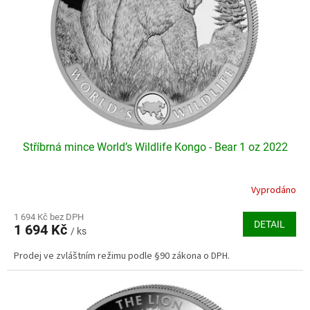
k
r
t
o
ů
d
u
k
t
ů
Stříbrná mince World’s Wildlife Kongo - Bear 1 oz 2022
Vyprodáno
Průměrné
hodnocení
produktu
1 694 Kč bez DPH
DETAIL
1 694 Kč
je
/ ks
5,0
Prodej ve zvláštním režimu podle §90 zákona o DPH.
z
5
hvězdiček.