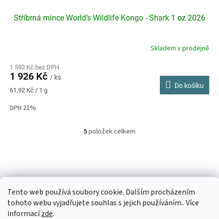
Stříbrná mince World’s Wildlife Kongo - Shark 1 oz 2026
Skladem v prodejně
1 592 Kč bez DPH
1 926 Kč
/ ks
Do košíku
Měrná
61,92 Kč / 1 g
cena:
DPH 21%
5
položek celkem
O
v
l
Z
á
á
d
p
a
a
c
Tento web používá soubory cookie. Dalším procházením
t
í
tohoto webu vyjadřujete souhlas s jejich používáním.. Více
í
p
informací
zde
.