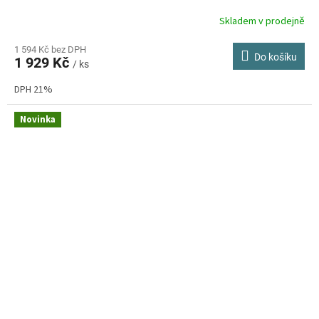
Skladem v prodejně
Průměrné
hodnocení
produktu
1 594 Kč bez DPH
Do košíku
1 929 Kč
je
/ ks
5,0
DPH 21%
z
5
hvězdiček.
Novinka