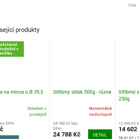
TISK
sející produkty
ožstevní
hodnění v
košíku
e na mince o Ø 39,5
Stříbrný slitek 500g - různé
Stříbrný 
250g
Skladem v
Momentálně
rné
Průměrné
prodejně
nedostupné
cení
hodnocení
ktu
bez DPH
produktu
24 788 Kč bez
12 068 Kč 
č
14 602
DPH
je
24 788 Kč
DETAIL
5,0
Měrná
58,41 Kč / 1