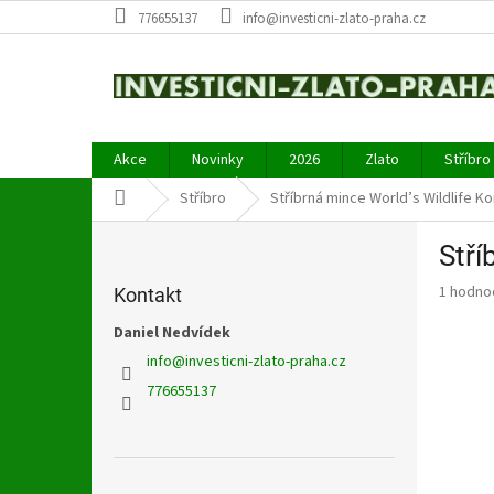
Přejít
776655137
info@investicni-zlato-praha.cz
na
obsah
Akce
Novinky
2026
Zlato
Stříbro
Domů
Stříbro
Stříbrná mince World’s Wildlife Ko
P
Stří
o
s
Průměr
1 hodno
Kontakt
t
hodnoce
r
Daniel Nedvídek
produkt
a
je
info
@
investicni-zlato-praha.cz
5,0
n
776655137
z
n
5
í
hvězdič
p
a
Přeskočit