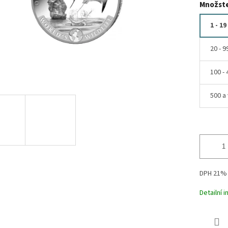
Množste
1 - 19
20 - 9
100 - 
500 a 
DPH 21%
Detailní 