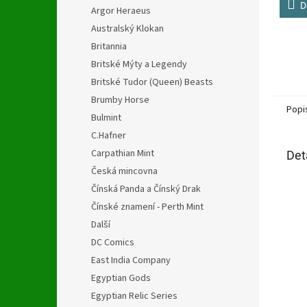
z
D
Argor Heraeus
5
Australský Klokan
hvězdi
Britannia
Britské Mýty a Legendy
Britské Tudor (Queen) Beasts
Brumby Horse
Popi
Bulmint
C.Hafner
Carpathian Mint
Det
Česká mincovna
Čínská Panda a Čínský Drak
Čínské znamení - Perth Mint
Další
DC Comics
East India Company
Egyptian Gods
Egyptian Relic Series