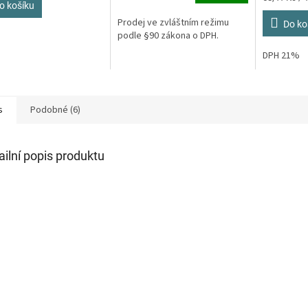
z
o košíku
cena:
5
Prodej ve zvláštním režimu
Do ko
ček.
hvězdiček.
podle §90 zákona o DPH.
DPH 21%
s
Podobné (6)
ailní popis produktu