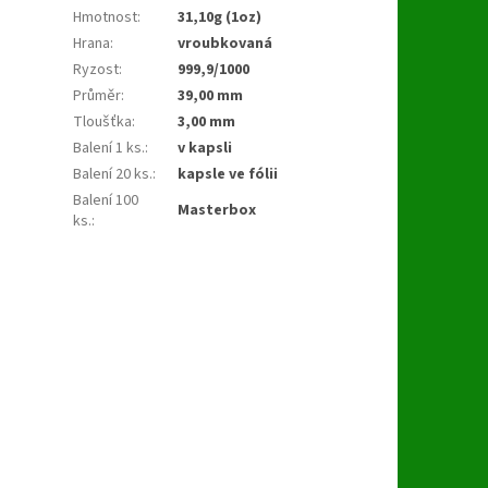
Hmotnost
:
31,10g (1oz)
Hrana
:
vroubkovaná
Ryzost
:
999,9/1000
Průměr
:
39,00 mm
Tloušťka
:
3,00 mm
Balení 1 ks.
:
v kapsli
Balení 20 ks.
:
kapsle ve fólii
Balení 100
Masterbox
ks.
: