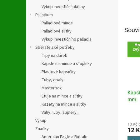
Výkup investiční platiny
Palladium
Palladiové mince
Souvi
Palladiové slitky
Výkup investičního palladia
Mn
Sběratelské potřeby
zvý
Tipy na dárek
Kapsle na mince a stojánky
Plastové kapsičky
Tuby, obaly
Masterbox
Kapsl
Etuje na mince a slitky
mm
Kazety na mince a slitky
Váhy, lupy, šuplery...
Průmě
hodno
Výkup
produ
10 Kč 
Značky
12 K
je
2,7
American Eagle a Buffalo