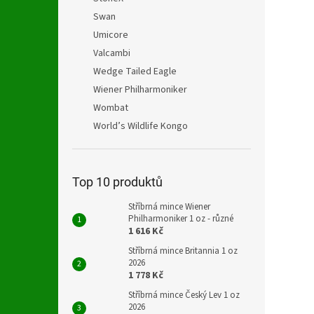
Swan
Umicore
Valcambi
Wedge Tailed Eagle
Wiener Philharmoniker
Wombat
World’s Wildlife Kongo
Top 10 produktů
Stříbrná mince Wiener
Philharmoniker 1 oz - různé
1 616 Kč
Stříbrná mince Britannia 1 oz
2026
1 778 Kč
Stříbrná mince Český Lev 1 oz
2026