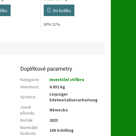
cena:
šíku
Do košíku
DPH 21%
Doplňkové parametry
Kategorie
:
Investiční stříbro
Hmotnost
:
0.031 kg
Leipziger
Výrobce
:
Edelmetallverarbeitung
Země
Německo
původu
:
Ročník
:
2023
Nominální
100 Schilling
hodnota
: