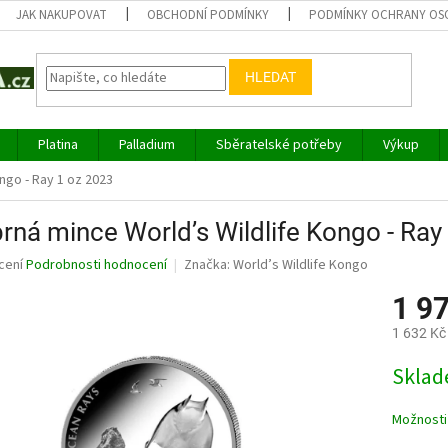
JAK NAKUPOVAT
OBCHODNÍ PODMÍNKY
PODMÍNKY OCHRANY OS
HLEDAT
Platina
Palladium
Sběratelské potřeby
Výkup
ngo - Ray 1 oz 2023
brná mince World’s Wildlife Kongo - Ray
né
cení
Podrobnosti hodnocení
Značka:
World’s Wildlife Kongo
ní
1 9
u
1 632 Kč
Měrná
Sklad
cena:
ek.
Možnosti