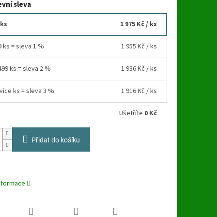
vní sleva
 ks
1 975 Kč
/ ks
9 ks = sleva 1 %
1 955 Kč
/ ks
499 ks = sleva 2 %
1 936 Kč
/ ks
více ks = sleva 3 %
1 916 Kč
/ ks
Ušetříte
0 Kč
Přidat do košíku
informace