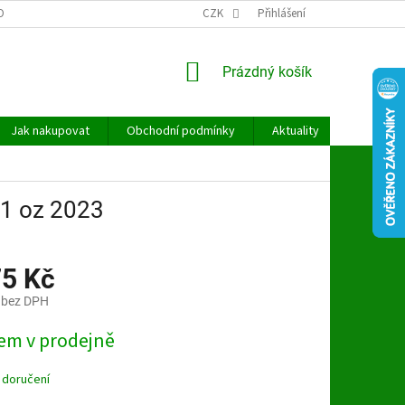
OBNÍCH ÚDAJŮ
CZK
Přihlášení
NÁKUPNÍ
Prázdný košík
KOŠÍK
Jak nakupovat
Obchodní podmínky
Aktuality
Kontakt
 1 oz 2023
75 Kč
 bez DPH
em v prodejně
 doručení