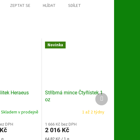
ZEPTAT SE
HLÍDAT
SDÍLET
Novinka
slitek Heraeus
Stříbrná mince Čtyřlístek 1
Další
oz
produkt
Skladem v prodejně
1 až 2 týdny
bez DPH
1 666 Kč bez DPH
 Kč
2 016 Kč
Měrná
 g
64,82 Kč / 1 g