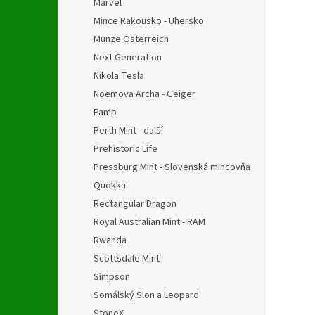
Marvel
Mince Rakousko - Uhersko
Munze Osterreich
Next Generation
Nikola Tesla
Noemova Archa - Geiger
Pamp
Perth Mint - další
Prehistoric Life
Pressburg Mint - Slovenská mincovňa
Quokka
Rectangular Dragon
Royal Australian Mint - RAM
Rwanda
Scottsdale Mint
Simpson
Somálský Slon a Leopard
StoneX