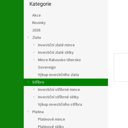
n
kategorie
Kategorie
e
l
Akce
Novinky
2026
Zlato
Investiční zlaté mince
Investiční zlaté slitky
Mince Rakousko Uhersko
Sovereign
Výkup investičního zlata
Stříbro
Investiční stříbrné mince
Investiční stříbrné slitky
Výkup investičního stříbra
Platina
Platinové mince
Platinové slitky