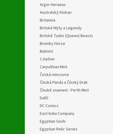
Argor Heraeus
Australský Klokan
Britannia
Britské Mýty a Legendy
Britské Tudor (Queen) Beasts
Brumby Horse
Bulmint
C.Hafner
Carpathian Mint
Česká mincovna
Čínská Panda a Čínský Drak
Čínské znamení - Perth Mint
Další
DC Comics
East India Company
Egyptian Gods
Egyptian Relic Series