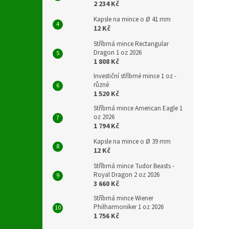
2 234 Kč
Kapsle na mince o Ø 41 mm
12 Kč
Stříbrná mince Rectangular
Dragon 1 oz 2026
1 808 Kč
Investiční stříbrné mince 1 oz -
různé
1 520 Kč
Stříbrná mince American Eagle 1
oz 2026
1 794 Kč
Kapsle na mince o Ø 39 mm
12 Kč
Stříbrná mince Tudor Beasts -
Royal Dragon 2 oz 2026
3 660 Kč
Stříbrná mince Wiener
Philharmoniker 1 oz 2026
1 756 Kč