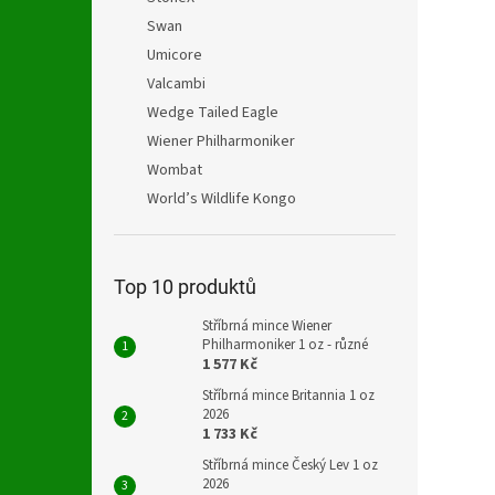
Swan
Umicore
Valcambi
Wedge Tailed Eagle
Wiener Philharmoniker
Wombat
World’s Wildlife Kongo
Top 10 produktů
Stříbrná mince Wiener
Philharmoniker 1 oz - různé
1 577 Kč
Stříbrná mince Britannia 1 oz
2026
1 733 Kč
Stříbrná mince Český Lev 1 oz
2026