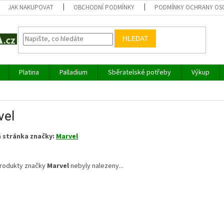
JAK NAKUPOVAT
OBCHODNÍ PODMÍNKY
PODMÍNKY OCHRANY OS
HLEDAT
Platina
Palladium
Sběratelské potřeby
Výkup
vel
 stránka značky:
Marvel
rodukty značky
Marvel
nebyly nalezeny...