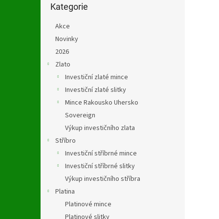
n
kategorie
Kategorie
e
l
Akce
Novinky
2026
Zlato
Investiční zlaté mince
Investiční zlaté slitky
Mince Rakousko Uhersko
Sovereign
Výkup investičního zlata
Stříbro
Investiční stříbrné mince
Investiční stříbrné slitky
Výkup investičního stříbra
Platina
Platinové mince
Platinové slitky