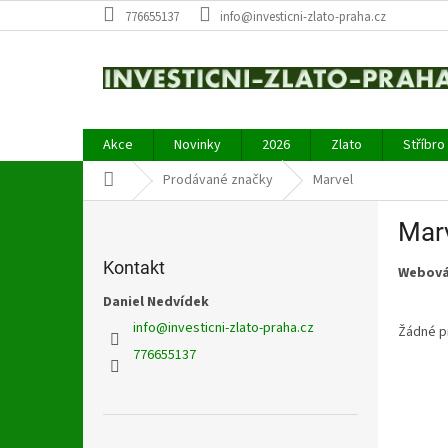
Přejít
776655137
info@investicni-zlato-praha.cz
na
obsah
Akce
Novinky
2026
Zlato
Stříbro
Domů
Prodávané značky
Marvel
P
Mar
o
s
Kontakt
Webová
t
r
Daniel Nedvídek
a
info
@
investicni-zlato-praha.cz
Žádné p
n
776655137
n
í
p
a
Přeskočit