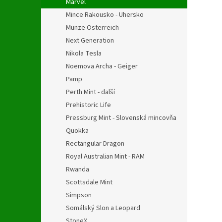
Marvel
Mince Rakousko - Uhersko
Munze Osterreich
Next Generation
Nikola Tesla
Noemova Archa - Geiger
Pamp
Perth Mint - další
Prehistoric Life
Pressburg Mint - Slovenská mincovňa
Quokka
Rectangular Dragon
Royal Australian Mint - RAM
Rwanda
Scottsdale Mint
Simpson
Somálský Slon a Leopard
StoneX