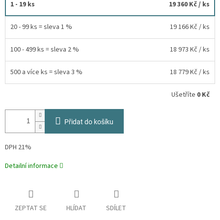
1 - 19 ks
19 360 Kč
/ ks
20 - 99 ks = sleva 1 %
19 166 Kč
/ ks
100 - 499 ks = sleva 2 %
18 973 Kč
/ ks
500 a více ks = sleva 3 %
18 779 Kč
/ ks
Ušetříte
0 Kč
Přidat do košíku
DPH 21%
Detailní informace
ZEPTAT SE
HLÍDAT
SDÍLET