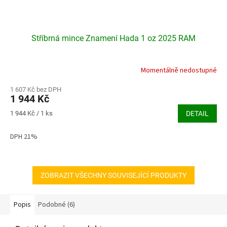
Stříbrná mince Znamení Hada 1 oz 2025 RAM
Momentálně nedostupné
Průměrné
hodnocení
produktu
1 607 Kč bez DPH
1 944 Kč
je
5,0
Měrná
1 944 Kč / 1 ks
DETAIL
z
cena:
5
DPH 21%
hvězdiček.
ZOBRAZIT VŠECHNY SOUVISEJÍCÍ PRODUKTY
Popis
Podobné (6)