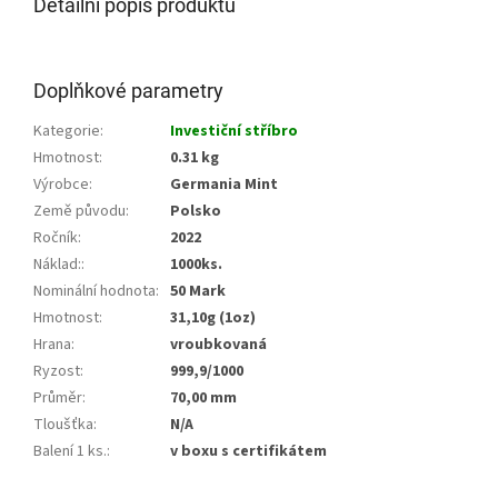
Detailní popis produktu
Doplňkové parametry
Kategorie
:
Investiční stříbro
Hmotnost
:
0.31 kg
Výrobce
:
Germania Mint
Země původu
:
Polsko
Ročník
:
2022
Náklad:
:
1000ks.
Nominální hodnota
:
50 Mark
Hmotnost
:
31,10g (1oz)
Hrana
:
vroubkovaná
Ryzost
:
999,9/1000
Průměr
:
70,00 mm
Tloušťka
:
N/A
Balení 1 ks.
:
v boxu s certifikátem