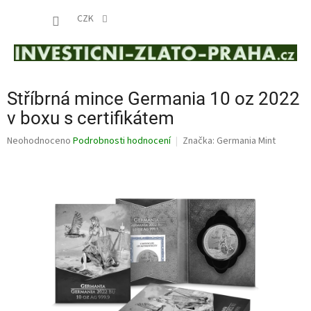
Přejít
NÁKUP
na
CZK
obsah
KOŠÍK
Stříbrná mince Germania 10 oz 2022
v boxu s certifikátem
Průměrné
Neohodnoceno
Podrobnosti hodnocení
Značka:
Germania Mint
hodnocení
produktu
je
0,0
z
5
hvězdiček.