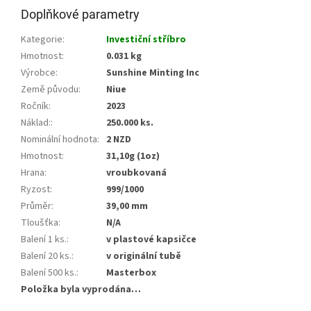
Doplňkové parametry
Kategorie
:
Investiční stříbro
Hmotnost
:
0.031 kg
Výrobce
:
Sunshine Minting Inc
Země původu
:
Niue
Ročník
:
2023
Náklad:
:
250.000 ks.
Nominální hodnota
:
2 NZD
Hmotnost
:
31,10g (1oz)
Hrana
:
vroubkovaná
Ryzost
:
999/1000
Průměr
:
39,00 mm
Tloušťka
:
N/A
Balení 1 ks.
:
v plastové kapsičce
Balení 20 ks.
:
v originální tubě
Balení 500 ks.
:
Masterbox
Položka byla vyprodána…