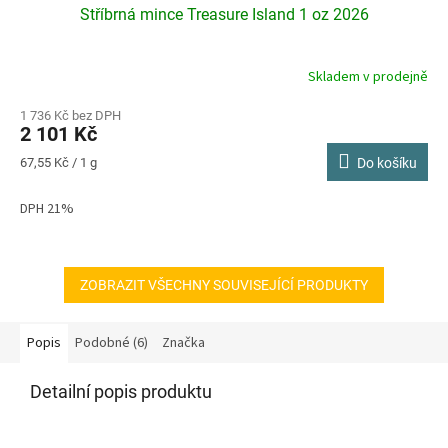
Stříbrná mince Treasure Island 1 oz 2026
Skladem v prodejně
1 736 Kč bez DPH
2 101 Kč
Měrná
67,55 Kč / 1 g
Do košíku
cena:
DPH 21%
ZOBRAZIT VŠECHNY SOUVISEJÍCÍ PRODUKTY
Popis
Podobné (6)
Značka
Detailní popis produktu