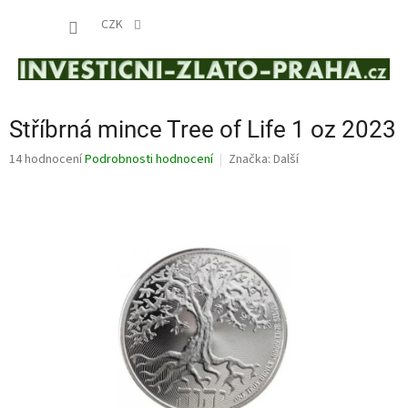
Přejít
NÁKUP
na
CZK
obsah
KOŠÍK
Stříbrná mince Tree of Life 1 oz 2023
Průměrné
14 hodnocení
Podrobnosti hodnocení
Značka:
Další
hodnocení
produktu
je
3,7
z
5
hvězdiček.