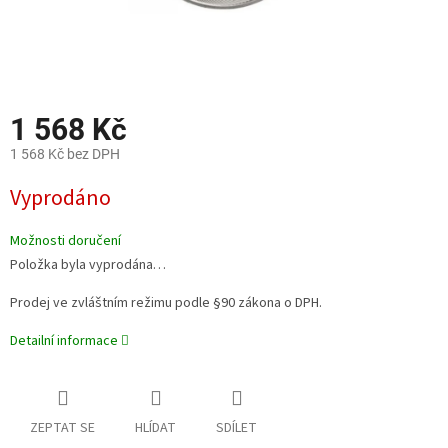
1 568 Kč
1 568 Kč bez DPH
Měrná
Vyprodáno
cena:
Možnosti doručení
Položka byla vyprodána…
Prodej ve zvláštním režimu podle §90 zákona o DPH.
Detailní informace
ZEPTAT SE
HLÍDAT
SDÍLET