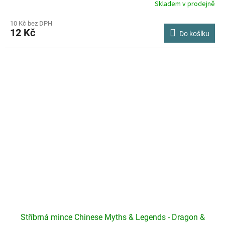
Skladem v prodejně
Průměrné
hodnocení
produktu
10 Kč bez DPH
12 Kč
je
Do košíku
2,7
z
5
hvězdiček.
Stříbrná mince Chinese Myths & Legends - Dragon &