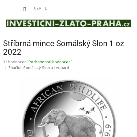
Přejít
NÁKUP
na
CZK
obsah
KOŠÍK
Stříbrná mince Somálský Slon 1 oz
2022
Průměrné
31 hodnocení
Podrobnosti hodnocení
hodnocení
Značka:
Somálský Slon a Leopard
produktu
je
4,2
z
5
hvězdiček.