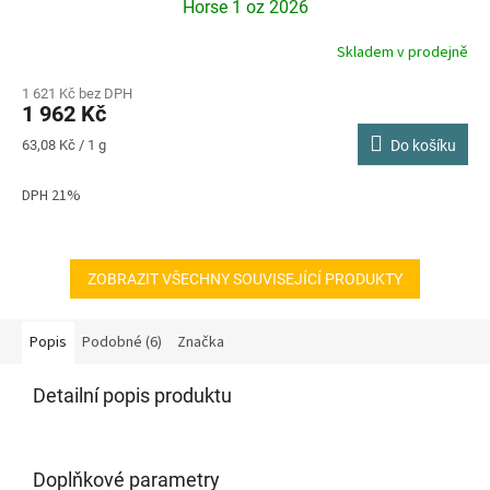
Horse 1 oz 2026
Skladem v prodejně
1 621 Kč bez DPH
1 962 Kč
Měrná
63,08 Kč / 1 g
Do košíku
cena:
DPH 21%
ZOBRAZIT VŠECHNY SOUVISEJÍCÍ PRODUKTY
Popis
Podobné (6)
Značka
Detailní popis produktu
Doplňkové parametry