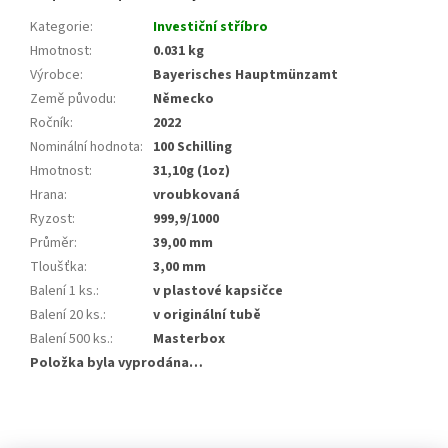
Kategorie
:
Investiční stříbro
Hmotnost
:
0.031 kg
Výrobce
:
Bayerisches Hauptmünzamt
Země původu
:
Německo
Ročník
:
2022
Nominální hodnota
:
100 Schilling
Hmotnost
:
31,10g (1oz)
Hrana
:
vroubkovaná
Ryzost
:
999,9/1000
Průměr
:
39,00 mm
Tloušťka
:
3,00 mm
Balení 1 ks.
:
v plastové kapsičce
Balení 20 ks.
:
v originální tubě
Balení 500 ks.
:
Masterbox
Položka byla vyprodána…
Z
á