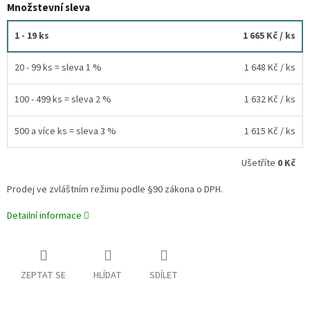
Množstevní sleva
1 - 19 ks
1 665 Kč
/ ks
20 - 99 ks = sleva 1 %
1 648 Kč
/ ks
100 - 499 ks = sleva 2 %
1 632 Kč
/ ks
500 a více ks = sleva 3 %
1 615 Kč
/ ks
Ušetříte
0 Kč
Prodej ve zvláštním režimu podle §90 zákona o DPH.
Detailní informace
ZEPTAT SE
HLÍDAT
SDÍLET