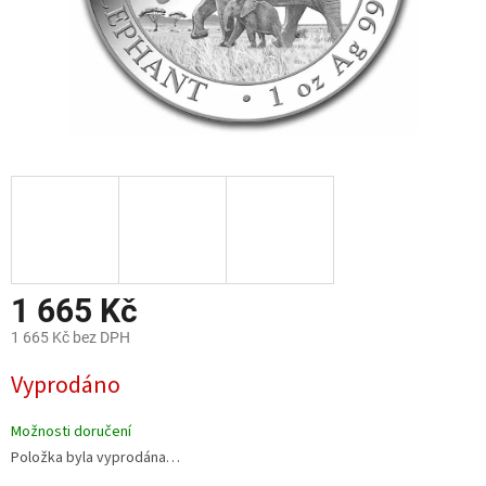
1 665 Kč
1 665 Kč bez DPH
Měrná
Vyprodáno
cena:
Možnosti doručení
Položka byla vyprodána…