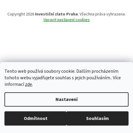
Copyright 2026
Investiční zlato Praha
. Všechna práva vyhrazena.
Upravit nastavení cookies
Tento web používá soubory cookie. Dalším procházením
tohoto webu vyjadřujete souhlas s jejich používáním.. Více
informací
zde
.
Nastavení
Běžná otevírací doba: Pondělí: 8:30 - 16:00 Úterý: 9:00 -17:00 Středa: 8:30
Odmítnout
Souhlasím
- 16:00 Čtvrtek: zavřeno Pátek: zavřeno