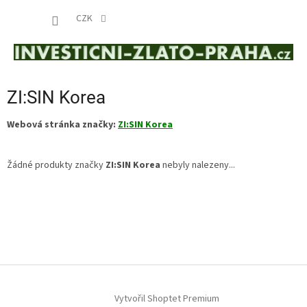
Přejít
NÁKUP
na
CZK
obsah
KOŠÍK
ZI:SIN Korea
Webová stránka značky:
ZI:SIN Korea
Žádné produkty značky
ZI:SIN Korea
nebyly nalezeny...
Z
á
p
a
t
í
Vytvořil Shoptet Premium