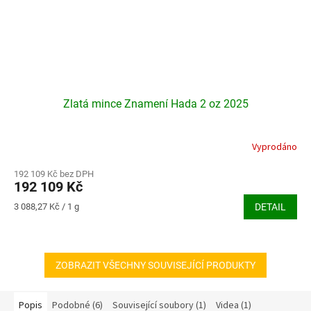
Zlatá mince Znamení Hada 2 oz 2025
Vyprodáno
192 109 Kč bez DPH
192 109 Kč
Měrná
3 088,27 Kč / 1 g
DETAIL
cena:
ZOBRAZIT VŠECHNY SOUVISEJÍCÍ PRODUKTY
Popis
Podobné (6)
Související soubory (1)
Videa (1)