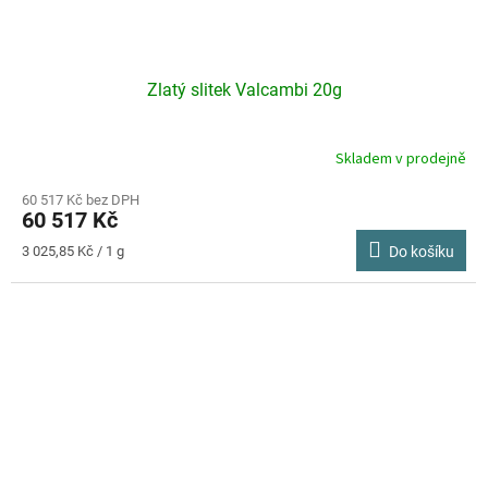
Zlatý slitek Valcambi 20g
Skladem v prodejně
Průměrné
hodnocení
produktu
60 517 Kč bez DPH
60 517 Kč
je
5,0
Měrná
3 025,85 Kč / 1 g
Do košíku
z
cena:
5
hvězdiček.