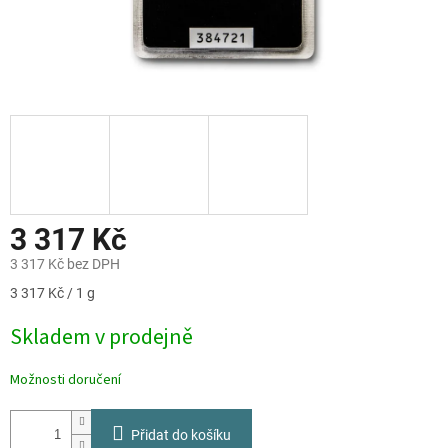
3 317 Kč
3 317 Kč bez DPH
Měrná
3 317 Kč / 1 g
cena:
Skladem v prodejně
Možnosti doručení
Přidat do košíku