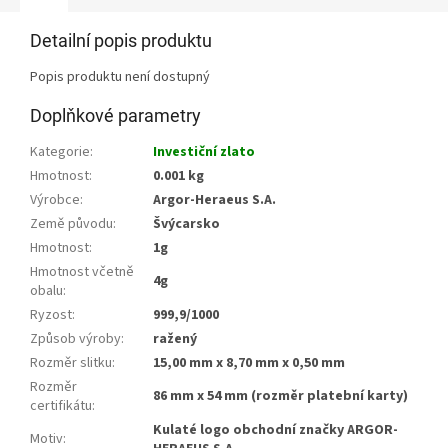
Detailní popis produktu
Popis produktu není dostupný
Doplňkové parametry
Kategorie
:
Investiční zlato
Hmotnost
:
0.001 kg
Výrobce
:
Argor-Heraeus S.A.
Země původu
:
Švýcarsko
Hmotnost
:
1g
Hmotnost včetně
4g
obalu
:
Ryzost
:
999,9/1000
Způsob výroby
:
ražený
Rozměr slitku
:
15,00 mm x 8,70 mm x 0,50 mm
Rozměr
86 mm x 54 mm (rozměr platební karty)
certifikátu
:
Kulaté logo obchodní značky ARGOR-
Motiv
: