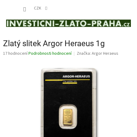
Přejít
NÁKUP
na
CZK
obsah
KOŠÍK
Zlatý slitek Argor Heraeus 1g
Průměrné
17 hodnocení
Podrobnosti hodnocení
Značka:
Argor Heraeus
hodnocení
produktu
je
4,5
z
5
hvězdiček.