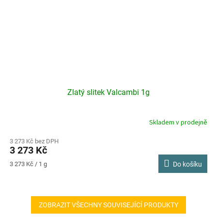
Zlatý slitek Valcambi 1g
Skladem v prodejně
3 273 Kč bez DPH
3 273 Kč
Měrná
3 273 Kč / 1 g
Do košíku
cena:
ZOBRAZIT VŠECHNY SOUVISEJÍCÍ PRODUKTY