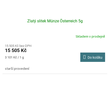
Zlatý slitek Münze Österreich 5g
Skladem v prodejně
Průměrné
hodnocení
produktu
15 505 Kč bez DPH
15 505 Kč
je
4,4
Měrná
3 101 Kč / 1 g
Do košíku
z
cena:
5
starší provedení
hvězdiček.