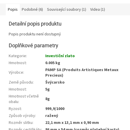
Popis
Podobné (6)
Související soubory (1)
Videa (1)
Detailní popis produktu
Popis produktu není dostupný
Doplňkové parametry
Kategorie
:
Investiční zlato
Hmotnost
:
0.005 kg
PAMP SA (Produits Artistiques Metaux
Výrobce
:
Precieux)
Země původu
:
Švýcarsko
Hmotnost
:
5g
Hmotnost včetně
8g
obalu
:
Ryzost
:
999,9/1000
Způsob výroby
:
ražený
Rozměr slitku
:
22,1 mm x 13,1 mm x 0,90 mm
Rozměr certifikátu
:
86 mm x 54 mm (rozměr platební karty)