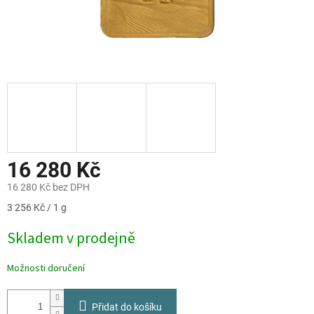
16 280 Kč
16 280 Kč bez DPH
Měrná
3 256 Kč / 1 g
cena:
Skladem v prodejně
Možnosti doručení
Přidat do košíku