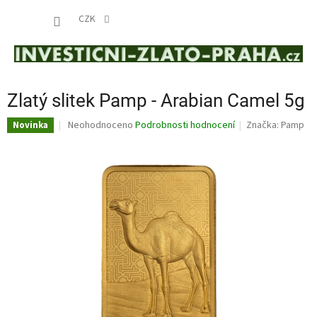
Přejít
NÁKUP
na
CZK
obsah
KOŠÍK
Zlatý slitek Pamp - Arabian Camel 5g
Průměrné
Neohodnoceno
Podrobnosti hodnocení
Značka:
Pamp
Novinka
hodnocení
produktu
je
0,0
z
5
hvězdiček.