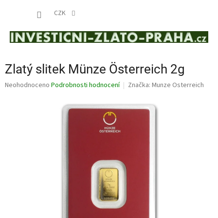
Přejít
NÁKUP
na
CZK
obsah
KOŠÍK
Zlatý slitek Münze Österreich 2g
Průměrné
Neohodnoceno
Podrobnosti hodnocení
Značka:
Munze Osterreich
hodnocení
produktu
je
0,0
z
5
hvězdiček.