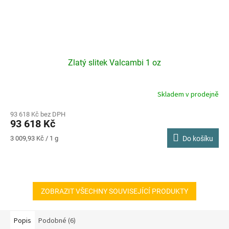
Zlatý slitek Valcambi 1 oz
Skladem v prodejně
93 618 Kč bez DPH
93 618 Kč
Měrná
3 009,93 Kč / 1 g
Do košíku
cena:
ZOBRAZIT VŠECHNY SOUVISEJÍCÍ PRODUKTY
Popis
Podobné (6)