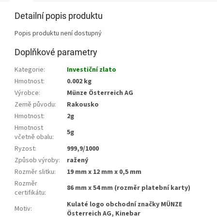
Detailní popis produktu
Popis produktu není dostupný
Doplňkové parametry
Kategorie
:
Investiční zlato
Hmotnost
:
0.002 kg
Výrobce
:
Münze Österreich AG
Země původu
:
Rakousko
Hmotnost
:
2g
Hmotnost
5g
včetně obalu
:
Ryzost
:
999,9/1000
Způsob výroby
:
ražený
Rozměr slitku
:
19 mm x 12 mm x 0,5 mm
Rozměr
86 mm x 54 mm (rozměr platební karty)
certifikátu
:
Kulaté logo obchodní značky MÜNZE
Motiv
:
Österreich AG, Kinebar