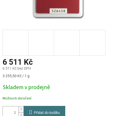
6 511 Kč
6 511 Kč bez DPH
Měrná
3 255,50 Kč / 1 g
cena:
Skladem v prodejně
Možnosti doručení
Přidat do košíku