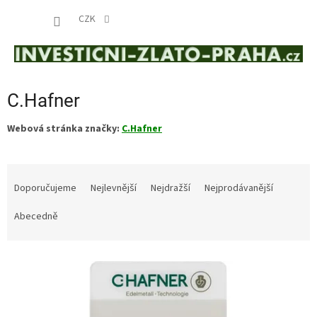
Přejít
NÁKUP
na
CZK
obsah
KOŠÍK
C.Hafner
Webová stránka značky:
C.Hafner
Ř
a
Doporučujeme
Nejlevnější
Nejdražší
Nejprodávanější
z
e
Abecedně
n
í
V
p
ý
r
p
o
i
d