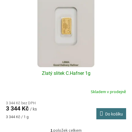
s
u
p
k
r
t
o
ů
d
u
k
t
ů
Zlatý slitek C.Hafner 1g
Skladem v prodejně
3 344 Kč bez DPH
3 344 Kč
/ ks
Do košíku
Měrná
3 344 Kč / 1 g
cena:
1
položek celkem