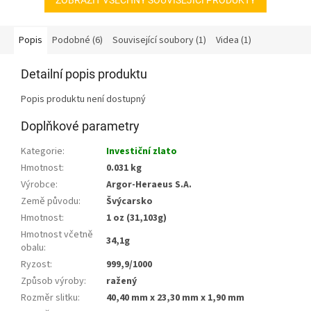
Popis
Podobné (6)
Související soubory (1)
Videa (1)
Detailní popis produktu
Popis produktu není dostupný
Doplňkové parametry
Kategorie
:
Investiční zlato
Hmotnost
:
0.031 kg
Výrobce
:
Argor-Heraeus S.A.
Země původu
:
Švýcarsko
Hmotnost
:
1 oz (31,103g)
Hmotnost včetně
34,1g
obalu
:
Ryzost
:
999,9/1000
Způsob výroby
:
ražený
Rozměr slitku
:
40,40 mm x 23,30 mm x 1,90 mm