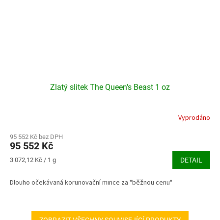
Zlatý slitek The Queen's Beast 1 oz
Vyprodáno
95 552 Kč bez DPH
95 552 Kč
Měrná
3 072,12 Kč / 1 g
DETAIL
cena:
Dlouho očekávaná korunovační mince za "běžnou cenu"
ZOBRAZIT VŠECHNY SOUVISEJÍCÍ PRODUKTY