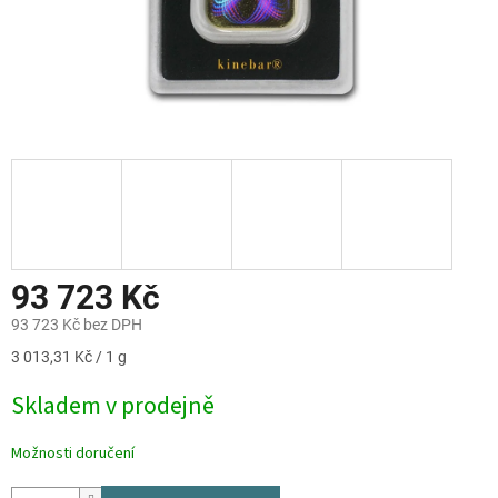
93 723 Kč
93 723 Kč bez DPH
Měrná
3 013,31 Kč / 1 g
cena:
Skladem v prodejně
Možnosti doručení