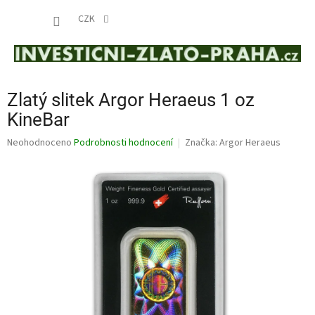
Přejít
NÁKUP
na
CZK
obsah
KOŠÍK
Zlatý slitek Argor Heraeus 1 oz
KineBar
Průměrné
Neohodnoceno
Podrobnosti hodnocení
Značka:
Argor Heraeus
hodnocení
produktu
je
0,0
z
5
hvězdiček.