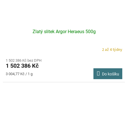
Zlatý slitek Argor Heraeus 500g
2 až 4 týdny
1 502 386 Kč bez DPH
1 502 386 Kč
Měrná
3 004,77 Kč / 1 g
Do košíku
cena: