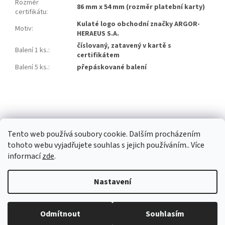
Rozměr
86 mm x 54 mm (rozměr platební karty)
certifikátu
:
Kulaté logo obchodní značky ARGOR-
Motiv
:
HERAEUS S.A.
číslovaný, zatavený v kartě s
Balení 1 ks.
:
certifikátem
Balení 5 ks.
:
přepáskované balení
Z
á
p
a
Tento web používá soubory cookie. Dalším procházením
t
tohoto webu vyjadřujete souhlas s jejich používáním.. Více
í
informací
zde
.
Vytvořil Shoptet Premium
Nastavení
Copyright 2026
Investiční zlato Praha
. Všechna práva vyhrazena.
Běžná otevírací doba: Pondělí: 8:30 - 16:00 Úterý: 9:00 -17:00 Středa: 8:30
Odmítnout
Souhlasím
Upravit nastavení cookies
- 16:00 Čtvrtek: zavřeno Pátek: zavřeno