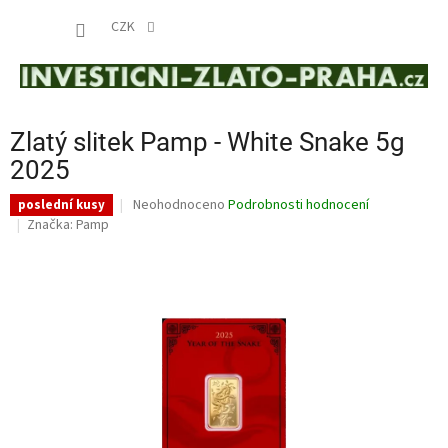
Přejít
NÁKUP
na
CZK
obsah
KOŠÍK
Zlatý slitek Pamp - White Snake 5g
2025
Průměrné
Neohodnoceno
Podrobnosti hodnocení
poslední kusy
hodnocení
Značka:
Pamp
produktu
je
0,0
z
5
hvězdiček.