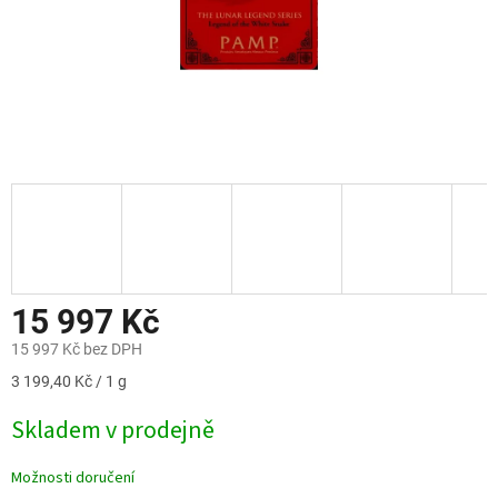
15 997 Kč
15 997 Kč bez DPH
Měrná
3 199,40 Kč / 1 g
cena:
Skladem v prodejně
Možnosti doručení