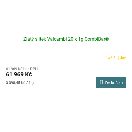
Zlatý slitek Valcambi 20 x 1g CombiBar®
1 až 2 týdny
Průměrné
hodnocení
produktu
61 969 Kč bez DPH
61 969 Kč
je
4,0
Měrná
3 098,45 Kč / 1 g
Do košíku
z
cena:
5
hvězdiček.