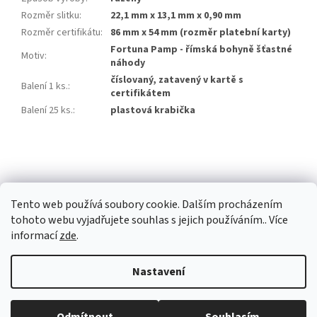
Rozměr slitku
:
22,1 mm x 13,1 mm x 0,90 mm
Rozměr certifikátu
:
86 mm x 54 mm (rozměr platební karty)
Fortuna Pamp - římská bohyně šťastné
Motiv
:
náhody
číslovaný, zatavený v kartě s
Balení 1 ks.
:
certifikátem
Balení 25 ks.
:
plastová krabička
Z
á
p
a
Tento web používá soubory cookie. Dalším procházením
t
tohoto webu vyjadřujete souhlas s jejich používáním.. Více
í
informací
zde
.
Vytvořil Shoptet Premium
Nastavení
Copyright 2026
Investiční zlato Praha
. Všechna práva vyhrazena.
Běžná otevírací doba: Pondělí: 8:30 - 16:00 Úterý: 9:00 -17:00 Středa: 8:30