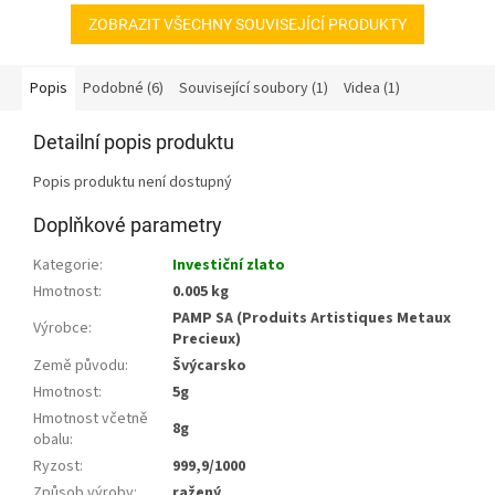
ZOBRAZIT VŠECHNY SOUVISEJÍCÍ PRODUKTY
Popis
Podobné (6)
Související soubory (1)
Videa (1)
Detailní popis produktu
Popis produktu není dostupný
Doplňkové parametry
Kategorie
:
Investiční zlato
Hmotnost
:
0.005 kg
PAMP SA (Produits Artistiques Metaux
Výrobce
:
Precieux)
Země původu
:
Švýcarsko
Hmotnost
:
5g
Hmotnost včetně
8g
obalu
:
Ryzost
:
999,9/1000
Způsob výroby
:
ražený