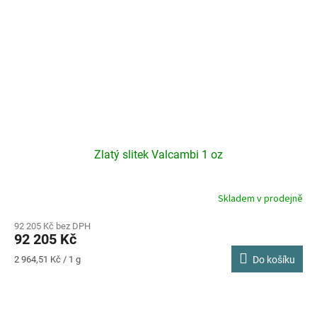
Zlatý slitek Valcambi 1 oz
Skladem v prodejně
92 205 Kč bez DPH
92 205 Kč
Měrná
2 964,51 Kč / 1 g
Do košíku
cena: