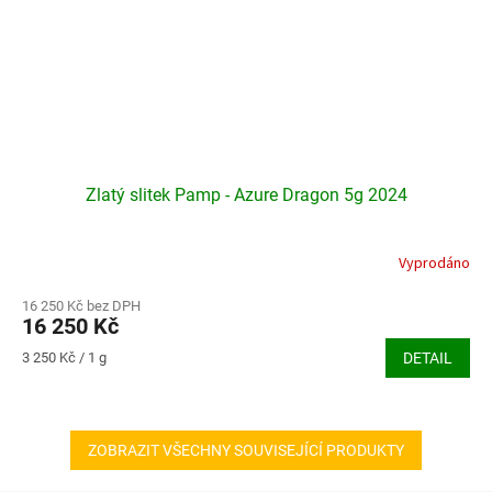
Zlatý slitek Pamp - Azure Dragon 5g 2024
Vyprodáno
16 250 Kč bez DPH
16 250 Kč
Měrná
3 250 Kč / 1 g
DETAIL
cena:
ZOBRAZIT VŠECHNY SOUVISEJÍCÍ PRODUKTY