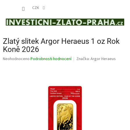
Přejít
NÁKUP
na
CZK
obsah
KOŠÍK
Zlatý slitek Argor Heraeus 1 oz Rok
Koně 2026
Průměrné
Neohodnoceno
Podrobnosti hodnocení
Značka:
Argor Heraeus
hodnocení
produktu
je
0,0
z
5
hvězdiček.