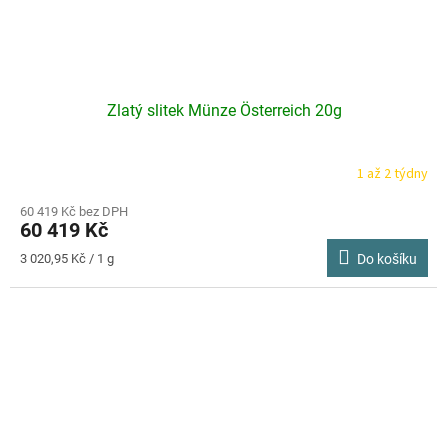
Zlatý slitek Münze Österreich 20g
1 až 2 týdny
60 419 Kč bez DPH
60 419 Kč
Měrná
3 020,95 Kč / 1 g
Do košíku
cena: