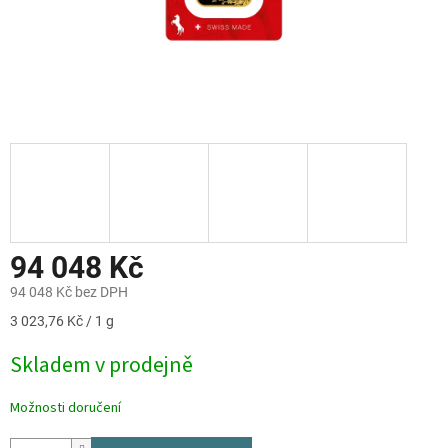
94 048 Kč
94 048 Kč bez DPH
Měrná
3 023,76 Kč / 1 g
cena:
Skladem v prodejně
Možnosti doručení