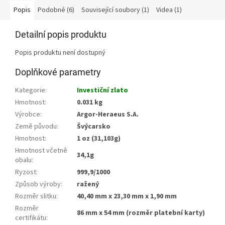
Popis
Podobné (6)
Související soubory (1)
Videa (1)
Detailní popis produktu
Popis produktu není dostupný
Doplňkové parametry
Kategorie
:
Investiční zlato
Hmotnost
:
0.031 kg
Výrobce
:
Argor-Heraeus S.A.
Země původu
:
Švýcarsko
Hmotnost
:
1 oz (31,103g)
Hmotnost včetně
34,1g
obalu
:
Ryzost
:
999,9/1000
Způsob výroby
:
ražený
Rozměr slitku
:
40,40 mm x 23,30 mm x 1,90 mm
Rozměr
86 mm x 54 mm (rozměr platební karty)
certifikátu
: