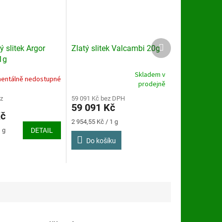
Další
ý slitek Argor
Zlatý slitek Valcambi 20g
produkt
1g
Skladem v
entálně nedostupné
Průměrné
prodejně
hodnocení
z
produktu
59 091 Kč bez DPH
59 091 Kč
je
Kč
5,0
Měrná
2 954,55 Kč / 1 g
z
cena:
 g
DETAIL
5
Do košíku
hvězdiček.