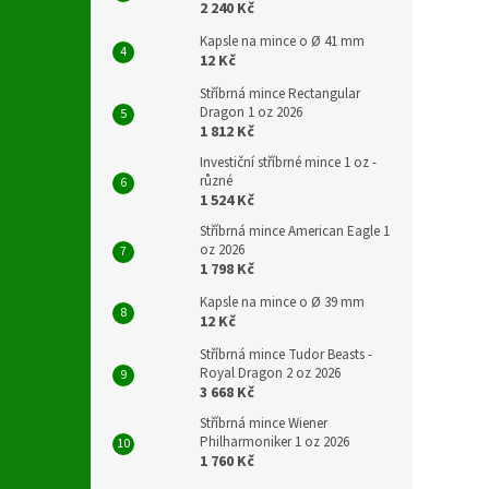
2 240 Kč
Kapsle na mince o Ø 41 mm
12 Kč
Stříbrná mince Rectangular
Dragon 1 oz 2026
1 812 Kč
Investiční stříbrné mince 1 oz -
různé
1 524 Kč
Stříbrná mince American Eagle 1
oz 2026
1 798 Kč
Kapsle na mince o Ø 39 mm
12 Kč
Stříbrná mince Tudor Beasts -
Royal Dragon 2 oz 2026
3 668 Kč
Stříbrná mince Wiener
Philharmoniker 1 oz 2026
1 760 Kč