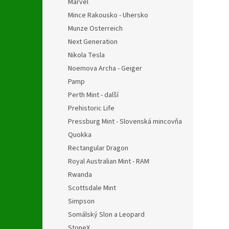
Marvel
Mince Rakousko - Uhersko
Munze Osterreich
Next Generation
Nikola Tesla
Noemova Archa - Geiger
Pamp
Perth Mint - další
Prehistoric Life
Pressburg Mint - Slovenská mincovňa
Quokka
Rectangular Dragon
Royal Australian Mint - RAM
Rwanda
Scottsdale Mint
Simpson
Somálský Slon a Leopard
StoneX