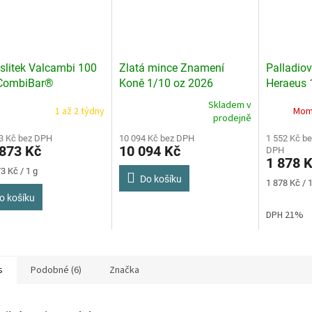
 slitek Valcambi 100
Zlatá mince Znamení
Palladiov
 CombiBar®
Koně 1/10 oz 2026
Heraeus 
Skladem v
1 až 2 týdny
Mom
Průměrné
prodejně
hodnocení
3 Kč bez DPH
produktu
10 094 Kč bez DPH
1 552 Kč be
873 Kč
10 094 Kč
DPH
je
1 878 
5,0
3 Kč / 1 g
z
Do košíku
Měrná
1 878 Kč / 1
5
cena:
o košíku
hvězdiček.
DPH 21%
s
Podobné (6)
Značka