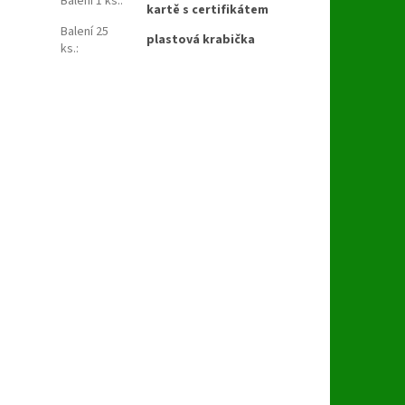
Balení 1 ks.
:
kartě s certifikátem
Balení 25
plastová krabička
ks.
: