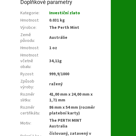
Doplňkové parametry
Kategorie
:
Investiční zlato
Hmotnost
:
0.031 kg
Výrobce
:
The Perth Mint
Země
Austrálie
původu
:
Hmotnost
:
1 oz
Hmotnost
včetně
34,11g
obalu
:
Ryzost
:
999,9/1000
Způsob
ražený
výroby
:
Rozměr
41,00 mm x 24,00 mm x
slitku
:
1,71 mm
Rozměr
86 mm x 54 mm (rozměr
certifikátu
:
platební karty)
The PERTH MINT
Motiv
:
Australia
číslovaný, zatavený v