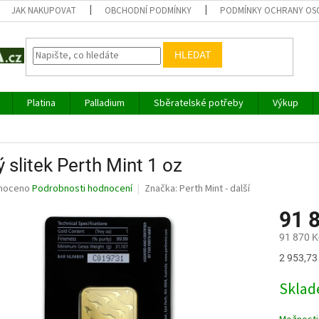
JAK NAKUPOVAT
OBCHODNÍ PODMÍNKY
PODMÍNKY OCHRANY OS
HLEDAT
Platina
Palladium
Sběratelské potřeby
Výkup
ý slitek Perth Mint 1 oz
né
noceno
Podrobnosti hodnocení
Značka:
Perth Mint - další
ní
91 
u
91 870 K
Měrná
2 953,73 
cena:
ek.
Sklad