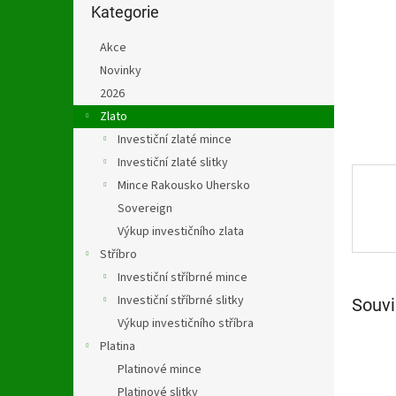
n
kategorie
Kategorie
e
l
Akce
Novinky
2026
Zlato
Investiční zlaté mince
Investiční zlaté slitky
Mince Rakousko Uhersko
Sovereign
Výkup investičního zlata
Stříbro
Investiční stříbrné mince
Investiční stříbrné slitky
Souvi
Výkup investičního stříbra
Platina
Platinové mince
Platinové slitky