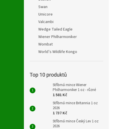
Swan
Umicore
Valcambi
Wedge Tailed Eagle
Wiener Philharmoniker
Wombat
World’s Wildlife Kongo
Top 10 produktů
Stříbrná mince Wiener
Philharmoniker 1 oz - různé
1 581 Kč
Stříbrná mince Britannia 1 oz
2026
1 737 Kč
Stříbrná mince Český Lev 1 oz
2026