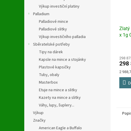
Výkup investiční platiny
Palladium
Palladiové mince
Zlatý
Palladiové slitky
x 1g
Výkup investičního palladia
Sběratelské potřeby
Tipy na dárek
298 87
Kapsle na mince a stojánky
298 
Plastové kapsičky
Měrná
2 988,7
Tuby, obaly
cena:
Masterbox
D
Etuje na mince a slitky
Kazety na mince a slitky
Váhy, lupy, šuplery...
Výkup
Popi
Značky
American Eagle a Buffalo