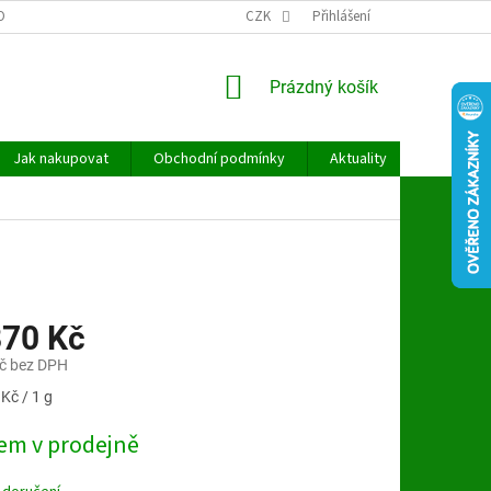
OBNÍCH ÚDAJŮ
CZK
Přihlášení
NÁKUPNÍ
Prázdný košík
KOŠÍK
Jak nakupovat
Obchodní podmínky
Aktuality
Kontakt
870 Kč
č bez DPH
Kč / 1 g
em v prodejně