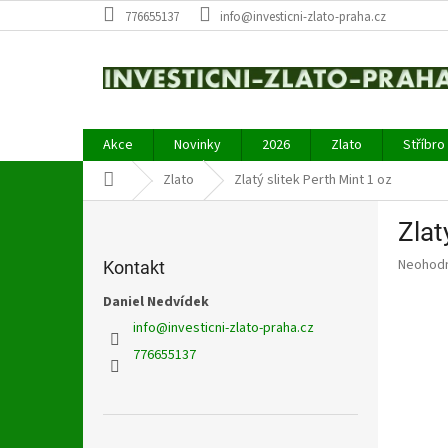
Přejít
776655137
info@investicni-zlato-praha.cz
na
obsah
Akce
Novinky
2026
Zlato
Stříbro
Domů
Zlato
Zlatý slitek Perth Mint 1 oz
P
Zlat
o
s
Průměr
Neohod
Kontakt
t
hodnoce
r
Daniel Nedvídek
produkt
a
je
info
@
investicni-zlato-praha.cz
0,0
n
776655137
z
n
5
í
hvězdič
p
a
Přeskočit