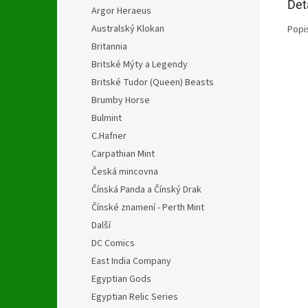
Det
Argor Heraeus
Australský Klokan
Popi
Britannia
Britské Mýty a Legendy
Britské Tudor (Queen) Beasts
Brumby Horse
Bulmint
C.Hafner
Carpathian Mint
Česká mincovna
Čínská Panda a Čínský Drak
Čínské znamení - Perth Mint
Další
DC Comics
East India Company
Egyptian Gods
Egyptian Relic Series