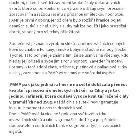
duchem, o čemž svědčí zavedení široké škály dekorativních
vzorů, které se od konkurence výrazně odlišují svým precizním
zpracováním a ražbou reliéfu s přidanou uměleckou hodnotou.
PAMP je první v oboru, jehož cílem bylo rozšířit hranice pojetí
cenných slitků a cihel. Cihly a slitky tak lze použít i jako prestižní
dárek, vhodný pro všechny příležitosti.
Společnost je známá výrobou slitků i cihel investičních cenných
kovů se znakem Fortuny, římské bohyně šťastné náhody (řecké
Tyché). Tato bohyně je známá tím, že se usmívá na všechny, kdo
hledají její přízeň a sype jim z rohu hojnosti. Zavedením motivu
Fortuny, která zdobí zlaté, stříbrné, platinové a palladiové slitky
a cihly, zaznamenala PAMP významný mezinárodní úspěch.
PAMP pak jako jediná rafinerie na světě dokázala přenést
kvalitní zpracování uměleckých slitků i na Cihly a je tak
jedinou rafinerií, která dodává vysoce kvalitní ražené cihly
v gramážích nad 250g.
Každá cihla a slitek PAMP garantuje
kvalitu, hmotnost a obsah drahých kovů.
Dnes, PAMP ovládá více než polovinu světového trhu
investičních slitků a cihel v gramážích do 1 kg a je i předním
dodavatelem centrálních bank v segmentu litých investičních
ingotů.