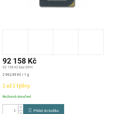
92 158 Kč
92 158 Kč bez DPH
Měrná
2 962,99 Kč / 1 g
cena:
1 až 2 týdny
Možnosti doručení
Přidat do košíku