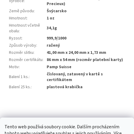
Výrobce
:
Precieux)
Země původu
:
Švýcarsko
Hmotnost
:
1 oz
Hmotnost včetně
34,1g
obalu
:
Ryzost
:
999,9/1000
Způsob výroby
:
ražený
Rozměr slitku
:
41,00 mm x 24,00 mm x 1,73 mm
Rozměr certifikátu
:
86 mm x 54 mm (rozměr platební karty)
Motiv
:
Pamp Suisse
číslovaný, zatavený v kartě s
Balení 1 ks.
:
certifikátem
Balení 25 ks.
:
plastová krabička
Z
á
p
a
Tento web používá soubory cookie. Dalším procházením
t
tohoto webu vyjadřujete souhlas s jejich používáním.. Více