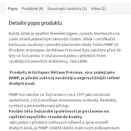
Popis
Podobné (6)
Související soubory (1)
Videa (1)
Detailní popis produktu
Každý slitek je opatřen firemním logem, ryzostí, hmotností a na
zadní straně jedinečným sériovým číslem. Slitek i certifikační
karta jsou zavařeny v pevném plastovém obalu. Firma PAMP SA
(Produits Artistiques de Métaux Précieux) byla založena před 30
lety ve Švýcarsku. V současnosti jedna z předních firem
vyrábějících investiční drahé kovy, člen LBMA.
Produits Artistiques Métaux Précieux, více známý jako
PAMP, je přední světový nezávislý a nejprestižnější rafinér
drahých kovů.
PAMP byl založen ve Švýcarsku v roce 1977 jako nezávislá
společnost, což jí umožňuje neomezenou svobodu, flexibilitu,
rychlost a personifikovaný přístup.
Poslání této švýcarské společnosti je postaveno na
zajištění nejvyššího standardu kvality
.
Jako jeden z předních světových rafinérů a zpracovatelů
drahých kovů, je PAMP zvláště dobře znám svým průkopnickým