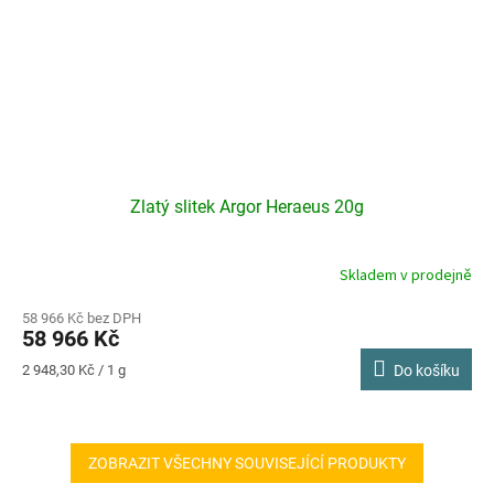
Zlatý slitek Argor Heraeus 20g
Skladem v prodejně
Průměrné
hodnocení
produktu
58 966 Kč bez DPH
58 966 Kč
je
5,0
Měrná
2 948,30 Kč / 1 g
Do košíku
z
cena:
5
hvězdiček.
ZOBRAZIT VŠECHNY SOUVISEJÍCÍ PRODUKTY