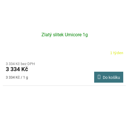
Zlatý slitek Umicore 1g
1 týden
3 334 Kč bez DPH
3 334 Kč
Měrná
3 334 Kč / 1 g
Do košíku
cena: