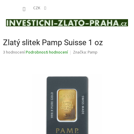
Přejít
NÁKUP
na
CZK
obsah
KOŠÍK
Zlatý slitek Pamp Suisse 1 oz
Průměrné
3 hodnocení
Podrobnosti hodnocení
Značka:
Pamp
hodnocení
produktu
je
4,3
z
5
hvězdiček.