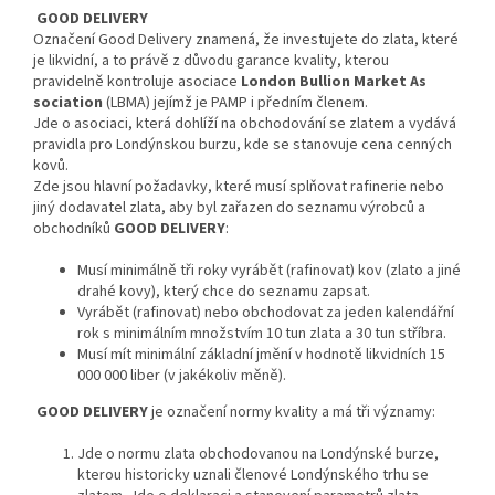
GOOD DELIVERY
Označení Good Delivery znamená, že investujete do zlata, které
je likvidní, a to právě z důvodu garance kvality, kterou
pravidelně kontroluje asociace
London Bullion Market As
sociation
(LBMA) jejímž je PAMP i předním členem.
Jde o asociaci, která dohlíží na obchodování se zlatem a vydává
pravidla pro Londýnskou burzu, kde se stanovuje cena cenných
kovů.
Zde jsou hlavní požadavky, které musí splňovat rafinerie nebo
jiný dodavatel zlata, aby byl zařazen do seznamu výrobců a
obchodníků
GOOD DELIVERY
:
Musí minimálně tři roky vyrábět (rafinovat) kov (zlato a jiné
drahé kovy), který chce do seznamu zapsat.
Vyrábět (rafinovat) nebo obchodovat za jeden kalendářní
rok s minimálním množstvím 10 tun zlata a 30 tun stříbra.
Musí mít minimální základní jmění v hodnotě likvidních 15
000 000 liber (v jakékoliv měně).
GOOD DELIVERY
je označení normy kvality a má tři významy:
Jde o normu zlata obchodovanou na Londýnské burze,
kterou historicky uznali členové Londýnského trhu se