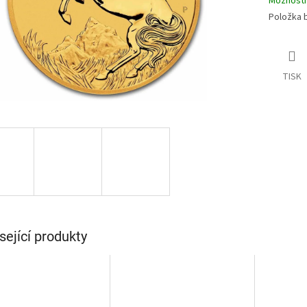
Možnosti
Položka 
TISK
sející produkty