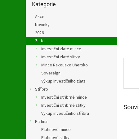
n
kategorie
Kategorie
e
l
Akce
Novinky
2026
Zlato
Investiční zlaté mince
Investiční zlaté slitky
Mince Rakousko Uhersko
Sovereign
Výkup investičního zlata
Stříbro
Investiční stříbrné mince
Investiční stříbrné slitky
Souvi
Výkup investičního stříbra
Platina
Platinové mince
Platinové slitky