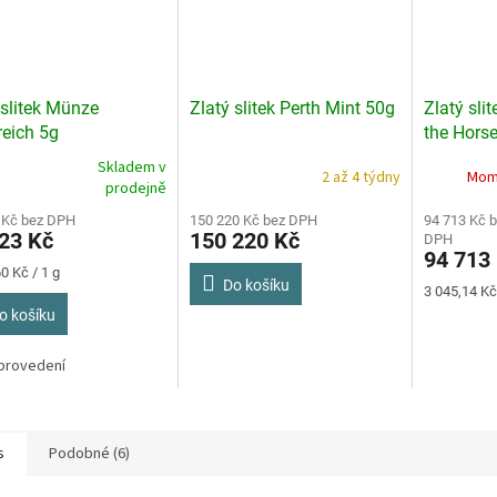
 slitek Münze
Zlatý slitek Perth Mint 50g
Zlatý sli
reich 5g
the Hors
Skladem v
2 až 4 týdny
Mom
rné
prodejně
cení
ktu
 Kč bez DPH
150 220 Kč bez DPH
94 713 Kč 
23 Kč
150 220 Kč
DPH
94 713
0 Kč / 1 g
Do košíku
Měrná
3 045,14 Kč 
cena:
o košíku
ček.
 provedení
s
Podobné (6)