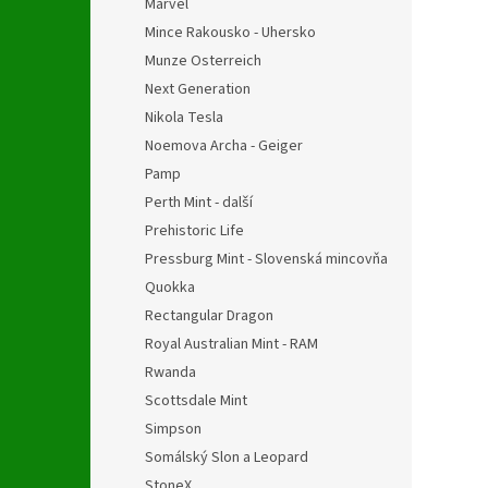
Marvel
Mince Rakousko - Uhersko
Munze Osterreich
Next Generation
Nikola Tesla
Noemova Archa - Geiger
Pamp
Perth Mint - další
Prehistoric Life
Pressburg Mint - Slovenská mincovňa
Quokka
Rectangular Dragon
Royal Australian Mint - RAM
Rwanda
Scottsdale Mint
Simpson
Somálský Slon a Leopard
StoneX