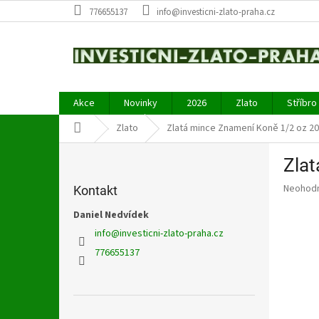
Přejít
776655137
info@investicni-zlato-praha.cz
na
obsah
Akce
Novinky
2026
Zlato
Stříbro
Domů
Zlato
Zlatá mince Znamení Koně 1/2 oz 2
P
Zla
o
s
Průměr
Neohod
Kontakt
t
hodnoce
r
Daniel Nedvídek
produkt
a
je
info
@
investicni-zlato-praha.cz
0,0
n
776655137
z
n
5
í
hvězdič
p
a
Přeskočit