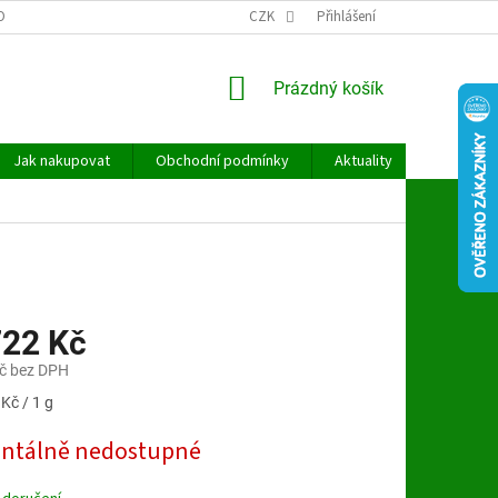
OBNÍCH ÚDAJŮ
CZK
Přihlášení
NÁKUPNÍ
Prázdný košík
KOŠÍK
Jak nakupovat
Obchodní podmínky
Aktuality
Kontakt
722 Kč
č bez DPH
Kč / 1 g
tálně nedostupné