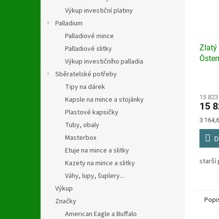
Výkup investiční platiny
Palladium
Palladiové mince
Zlatý
Palladiové slitky
Öster
Výkup investičního palladia
Sběratelské potřeby
Průmě
Tipy na dárek
hodno
produ
15 823
Kapsle na mince a stojánky
15 8
je
Plastové kapsičky
4,4
Měrná
3 164,6
Tuby, obaly
z
cena:
5
Masterbox
D
hvězdi
Etuje na mince a slitky
starší
Kazety na mince a slitky
Váhy, lupy, šuplery...
Výkup
Popi
Značky
American Eagle a Buffalo