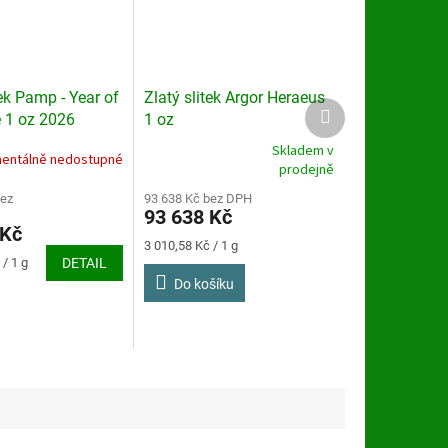
tek Pamp - Year of
Zlatý slitek Argor Heraeus
Další
e 1 oz 2026
1 oz
produkt
Skladem v
entálně nedostupné
Průměrné
prodejně
hodnocení
bez
produktu
93 638 Kč bez DPH
93 638 Kč
je
 Kč
3,5
Měrná
3 010,58 Kč / 1 g
z
cena:
/ 1 g
DETAIL
5
Do košíku
hvězdiček.