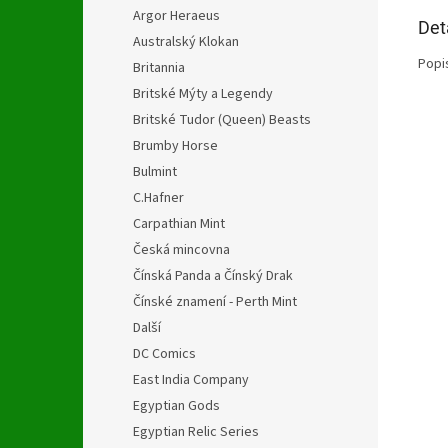
Argor Heraeus
Det
Australský Klokan
Popi
Britannia
Britské Mýty a Legendy
Britské Tudor (Queen) Beasts
Brumby Horse
Bulmint
C.Hafner
Carpathian Mint
Česká mincovna
Čínská Panda a Čínský Drak
Čínské znamení - Perth Mint
Další
DC Comics
East India Company
Egyptian Gods
Egyptian Relic Series