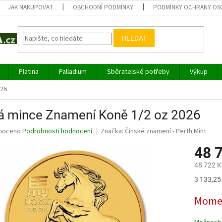
JAK NAKUPOVAT
OBCHODNÍ PODMÍNKY
PODMÍNKY OCHRANY OS
HLEDAT
Platina
Palladium
Sběratelské potřeby
Výkup
026
tá mince Znamení Koně 1/2 oz 2026
né
noceno
Podrobnosti hodnocení
Značka:
Čínské znamení - Perth Mint
ní
48 
u
48 722 K
Měrná
3 133,25 
cena:
ek.
Momen