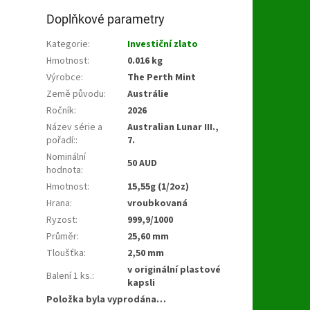
Doplňkové parametry
Kategorie
:
Investiční zlato
Hmotnost
:
0.016 kg
Výrobce
:
The Perth Mint
Země původu
:
Austrálie
Ročník
:
2026
Název série a
Australian Lunar III.,
pořadí:
:
7.
Nominální
50 AUD
hodnota
:
Hmotnost
:
15,55g (1/2oz)
Hrana
:
vroubkovaná
Ryzost
:
999,9/1000
Průměr
:
25,60 mm
Tloušťka
:
2,50 mm
v originální plastové
Balení 1 ks.
:
kapsli
Položka byla vyprodána…