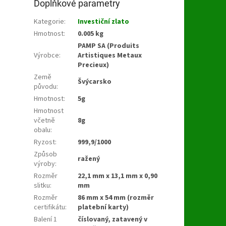
Doplňkové parametry
Kategorie
:
Investiční zlato
Hmotnost
:
0.005 kg
PAMP SA (Produits
Výrobce
:
Artistiques Metaux
Precieux)
Země
Švýcarsko
původu
:
Hmotnost
:
5g
Hmotnost
včetně
8g
obalu
:
Ryzost
:
999,9/1000
Způsob
ražený
výroby
:
Rozměr
22,1 mm x 13,1 mm x 0,90
slitku
:
mm
Rozměr
86 mm x 54 mm (rozměr
certifikátu
:
platební karty)
Balení 1
číslovaný, zatavený v