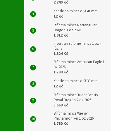
2 240 Kč
Kapsle na mince o Ø 41 mm
12 Kč
Stříbrná mince Rectangular
Dragon 1 oz 2026
1 812 Kč
Investiční stříbrné mince 1 oz -
různé
1 524 Kč
Stříbrná mince American Eagle 1
oz 2026
1 798 Kč
Kapsle na mince o Ø 39 mm
12 Kč
Stříbrná mince Tudor Beasts -
Royal Dragon 2 oz 2026
3 668 Kč
Stříbrná mince Wiener
Philharmoniker 1 oz 2026
1 760 Kč