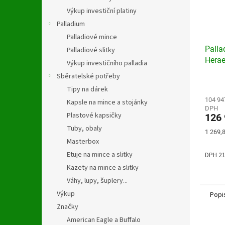
Výkup investiční platiny
Palladium
Palladiové mince
Palla
Palladiové slitky
Hera
Výkup investičního palladia
Sběratelské potřeby
Tipy na dárek
104 94
Kapsle na mince a stojánky
DPH
Plastové kapsičky
126 
Tuby, obaly
Měrná
1 269,8
cena:
Masterbox
Etuje na mince a slitky
DPH 2
Kazety na mince a slitky
Váhy, lupy, šuplery...
Výkup
Popi
Značky
American Eagle a Buffalo