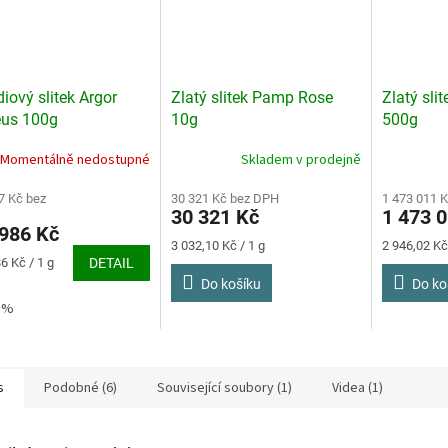
diový slitek Argor
Zlatý slitek Pamp Rose
Zlatý sli
eus 100g
10g
500g
Momentálně nedostupné
Skladem v prodejně
7 Kč bez
30 321 Kč bez DPH
1 473 011 
30 321 Kč
1 473 
986 Kč
Měrná
Měrná
3 032,10 Kč / 1 g
2 946,02 Kč 
cena:
cena:
6 Kč / 1 g
DETAIL
Do košíku
Do ko
1%
s
Podobné (6)
Související soubory (1)
Videa (1)