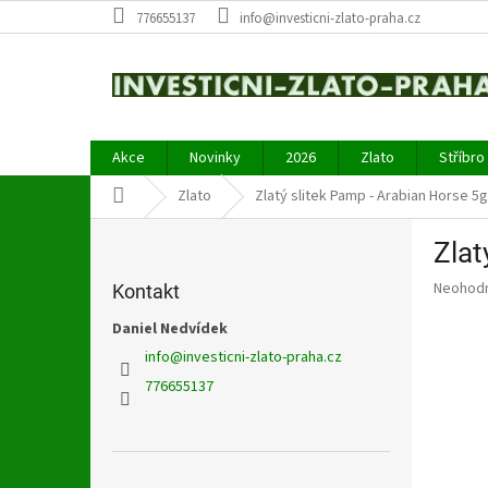
Přejít
776655137
info@investicni-zlato-praha.cz
na
obsah
Akce
Novinky
2026
Zlato
Stříbro
Domů
Zlato
Zlatý slitek Pamp - Arabian Horse 5g
P
Zlat
o
s
Průměr
Neohod
Kontakt
t
hodnoce
r
Daniel Nedvídek
produkt
a
je
info
@
investicni-zlato-praha.cz
0,0
n
776655137
z
n
5
í
hvězdič
p
a
Přeskočit