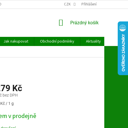
OBNÍCH ÚDAJŮ
CZK
Přihlášení
NÁKUPNÍ
Prázdný košík
KOŠÍK
Jak nakupovat
Obchodní podmínky
Aktuality
Kontakt
279 Kč
č bez DPH
Kč / 1 g
em v prodejně