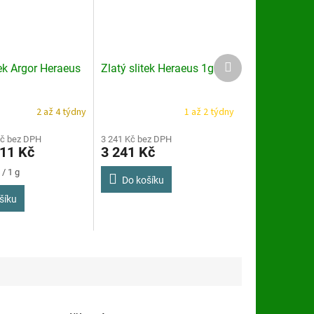
Další
tek Argor Heraeus
Zlatý slitek Heraeus 1g
produkt
2 až 4 týdny
1 až 2 týdny
Kč bez DPH
3 241 Kč bez DPH
011 Kč
3 241 Kč
/ 1 g
Do košíku
šíku