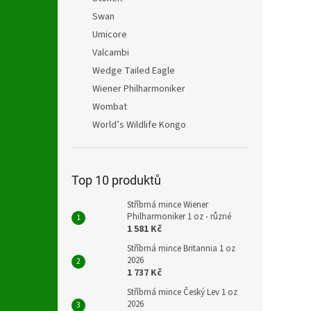
Swan
Umicore
Valcambi
Wedge Tailed Eagle
Wiener Philharmoniker
Wombat
World’s Wildlife Kongo
Top 10 produktů
Stříbrná mince Wiener
Philharmoniker 1 oz - různé
1 581 Kč
Stříbrná mince Britannia 1 oz
2026
1 737 Kč
Stříbrná mince Český Lev 1 oz
2026