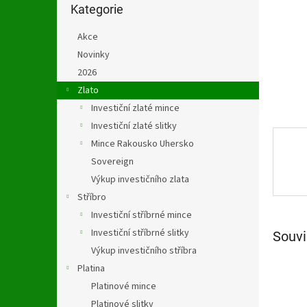
n
kategorie
Kategorie
e
l
Akce
Novinky
2026
Zlato
Investiční zlaté mince
Investiční zlaté slitky
Mince Rakousko Uhersko
Sovereign
Výkup investičního zlata
Stříbro
Investiční stříbrné mince
Investiční stříbrné slitky
Souvi
Výkup investičního stříbra
Platina
Platinové mince
Platinové slitky