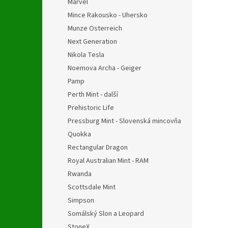
Marvel
Mince Rakousko - Uhersko
Munze Osterreich
Next Generation
Nikola Tesla
Noemova Archa - Geiger
Pamp
Perth Mint - další
Prehistoric Life
Pressburg Mint - Slovenská mincovňa
Quokka
Rectangular Dragon
Royal Australian Mint - RAM
Rwanda
Scottsdale Mint
Simpson
Somálský Slon a Leopard
StoneX