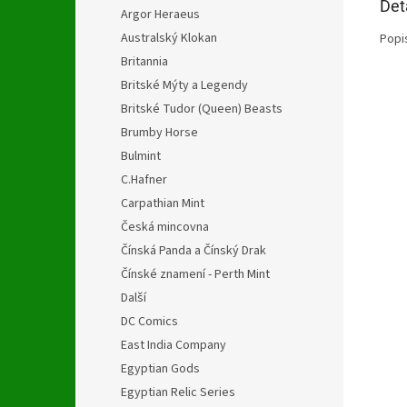
Det
Argor Heraeus
Australský Klokan
Popi
Britannia
Britské Mýty a Legendy
Britské Tudor (Queen) Beasts
Brumby Horse
Bulmint
C.Hafner
Carpathian Mint
Česká mincovna
Čínská Panda a Čínský Drak
Čínské znamení - Perth Mint
Další
DC Comics
East India Company
Egyptian Gods
Egyptian Relic Series