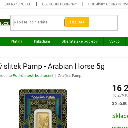
JAK NAKUPOVAT
OBCHODNÍ PODMÍNKY
PODMÍNKY OCHRANY OS
HLEDAT
Platina
Palladium
Sběratelské potřeby
Výkup
ý slitek Pamp - Arabian Horse 5g
né
noceno
Podrobnosti hodnocení
Značka:
Pamp
ní
16 
u
16 279 K
Měrná
3 255,80 
cena:
ek.
Sklad