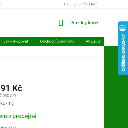
OBNÍCH ÚDAJŮ
CZK
Přihlášení
NÁKUPNÍ
Prázdný košík
KOŠÍK
Jak nakupovat
Obchodní podmínky
Aktuality
Kontakt
091 Kč
č bez DPH
Kč / 1 g
em v prodejně