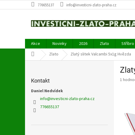
Přejít
776655137
info@investicni-zlato-praha.cz
na
obsah
Akce
Novinky
2026
Zlato
Stříbro
Domů
Zlato
Zlatý slitek Valcambi 5x1g Hvězda
P
Zlat
o
s
Průměr
1 hodno
Kontakt
t
hodnoce
r
Daniel Nedvídek
produkt
a
je
info
@
investicni-zlato-praha.cz
5,0
n
776655137
z
n
5
í
hvězdič
p
a
Přeskočit