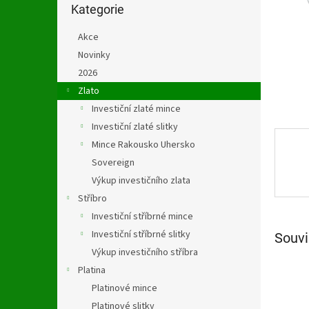
n
kategorie
Kategorie
e
l
Akce
Novinky
2026
Zlato
Investiční zlaté mince
Investiční zlaté slitky
Mince Rakousko Uhersko
Sovereign
Výkup investičního zlata
Stříbro
Investiční stříbrné mince
Investiční stříbrné slitky
Souvi
Výkup investičního stříbra
Platina
Platinové mince
Platinové slitky