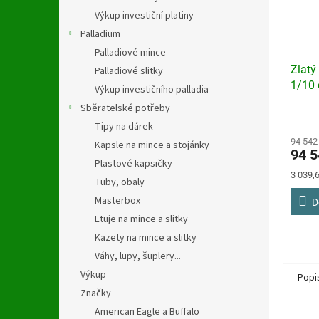
Výkup investiční platiny
Palladium
Palladiové mince
Zlatý
Palladiové slitky
1/10
Výkup investičního palladia
Sběratelské potřeby
Průmě
Tipy na dárek
hodno
produ
94 542
Kapsle na mince a stojánky
94 5
je
Plastové kapsičky
5,0
Měrná
3 039,6
Tuby, obaly
z
cena:
5
Masterbox
D
hvězdi
Etuje na mince a slitky
Kazety na mince a slitky
Váhy, lupy, šuplery...
Výkup
Popi
Značky
American Eagle a Buffalo