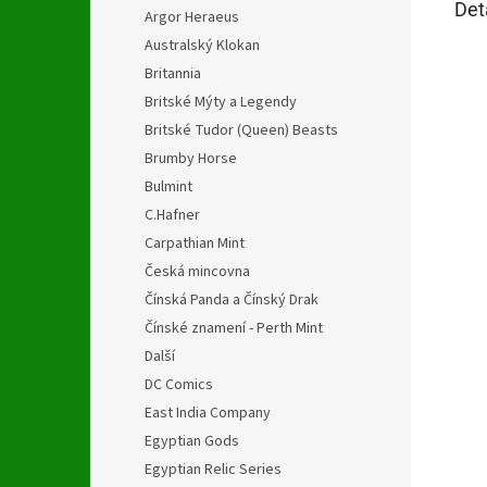
Det
Argor Heraeus
Australský Klokan
Britannia
Britské Mýty a Legendy
Britské Tudor (Queen) Beasts
Brumby Horse
Bulmint
C.Hafner
Carpathian Mint
Česká mincovna
Čínská Panda a Čínský Drak
Čínské znamení - Perth Mint
Další
DC Comics
East India Company
Egyptian Gods
Egyptian Relic Series