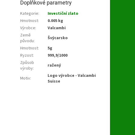
Doplňkové parametry
Kategorie
:
Investiční zlato
Hmotnost
:
0.005 kg
Výrobce
:
Valcambi
Země
Švýcarsko
původu
:
Hmotnost
:
5g
Ryzost
:
999,9/1000
Způsob
ražený
výroby
:
Logo výrobce - Valcambi
Motiv
:
Suisse