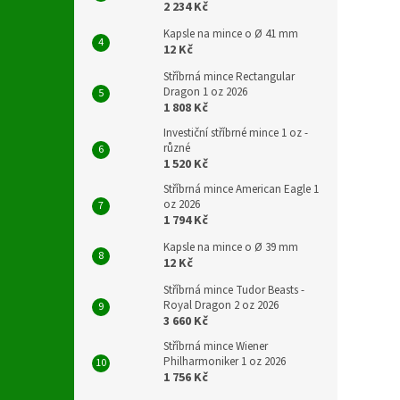
2 234 Kč
Kapsle na mince o Ø 41 mm
12 Kč
Stříbrná mince Rectangular
Dragon 1 oz 2026
1 808 Kč
Investiční stříbrné mince 1 oz -
různé
1 520 Kč
Stříbrná mince American Eagle 1
oz 2026
1 794 Kč
Kapsle na mince o Ø 39 mm
12 Kč
Stříbrná mince Tudor Beasts -
Royal Dragon 2 oz 2026
3 660 Kč
Stříbrná mince Wiener
Philharmoniker 1 oz 2026
1 756 Kč