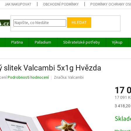
JAK NAKUPOVAT
OBCHODNÍ PODMÍNKY
PODMÍNKY OCHRANY OS
HLEDAT
Platina
Palladium
Sběratelské potřeby
Výkup
ý slitek Valcambi 5x1g Hvězda
né
cení
Podrobnosti hodnocení
Značka:
Valcambi
ní
17 
u
17 091 K
Měrná
3 418,20 
cena:
ek.
Sklad