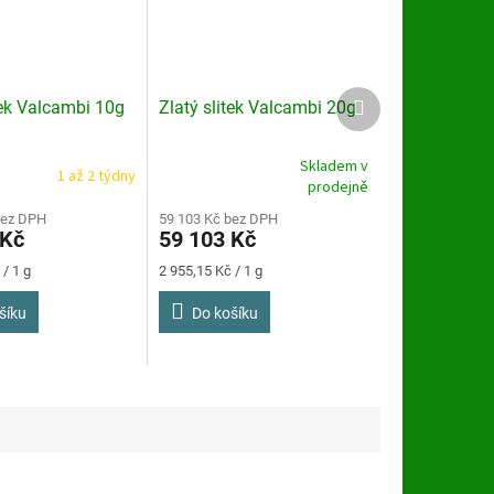
Další
tek Valcambi 10g
Zlatý slitek Valcambi 20g
produkt
Skladem v
1 až 2 týdny
Průměrné
prodejně
hodnocení
bez DPH
produktu
59 103 Kč bez DPH
 Kč
59 103 Kč
je
5,0
Měrná
/ 1 g
2 955,15 Kč / 1 g
z
cena:
5
šíku
Do košíku
hvězdiček.