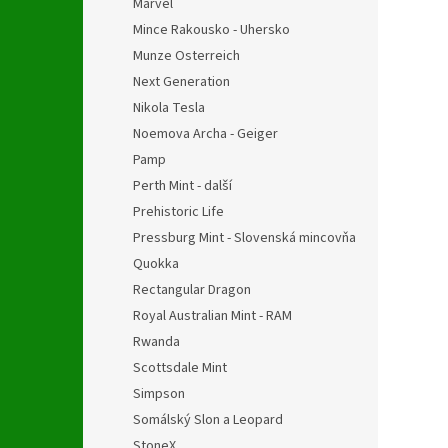
Marvel
Mince Rakousko - Uhersko
Munze Osterreich
Next Generation
Nikola Tesla
Noemova Archa - Geiger
Pamp
Perth Mint - další
Prehistoric Life
Pressburg Mint - Slovenská mincovňa
Quokka
Rectangular Dragon
Royal Australian Mint - RAM
Rwanda
Scottsdale Mint
Simpson
Somálský Slon a Leopard
StoneX