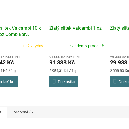
 slitek Valcambi 10 x
Zlatý slitek Valcambi 1 oz
Zlatý sli
 oz CombiBar®
1 až 2 týdny
Skladem v prodejně
rné
cení
ktu
 Kč bez DPH
91 888 Kč bez DPH
29 988 Kč 
42 Kč
91 888 Kč
29 988
Měrná
Měrná
4 Kč / 1 g
2 954,31 Kč / 1 g
2 998,80 Kč 
cena:
cena:
o košíku
Do košíku
Do ko
ček.
s
Podobné (6)